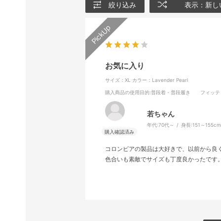
絞り込み
表示：新し
お気に入り
サイズ：XL
カラー：Lavender Pearl
購入商品の使用目的
:普段着・普段履き
フィッテ
若ちゃん
年代:
70代～
身長:
151～155c
コロンビアの製品は大好きで、以前から良
色合いも素敵でサイズも丁度良かったです