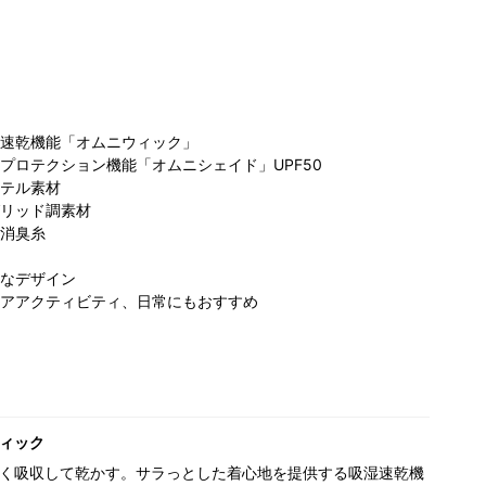
速乾機能「オムニウィック」
プロテクション機能「オムニシェイド」UPF50
テル素材
ビア らら
コロンビア らら
リッド調素材
コロンビア サン
コ
と沼津店
ぽーと沼津店
消臭糸
シャインシティ
フ
62cm
162cm
アルパ店
なデザイン
173cm
アアクティビティ、日常にもおすすめ
ィック
く吸収して乾かす。サラっとした着心地を提供する吸湿速乾機