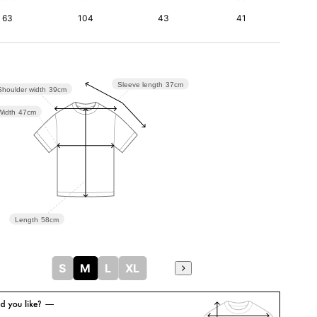
63
104
43
41
Sleeve length
37cm
Shoulder width
39cm
Width
47cm
Length
58cm
S
M
L
XL