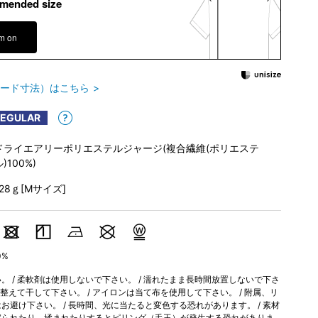
mended size
em on
ード寸法）はこちら
REGULAR
ドライエアリーポリエステルジャージ(複合繊維(ポリエステ
)100%)
128ｇ[Mサイズ]
0%
 / 柔軟剤は使用しないで下さい。 / 濡れたまま長時間放置しないで下さ
を整えて干して下さい。 / アイロンは当て布を使用して下さい。 / 附属、リ
避け下さい。 / 長時間、光に当たると変色する恐れがあります。 / 素材
擦られたり、揉まれたりするとピリング（毛玉）が発生する恐れがありま