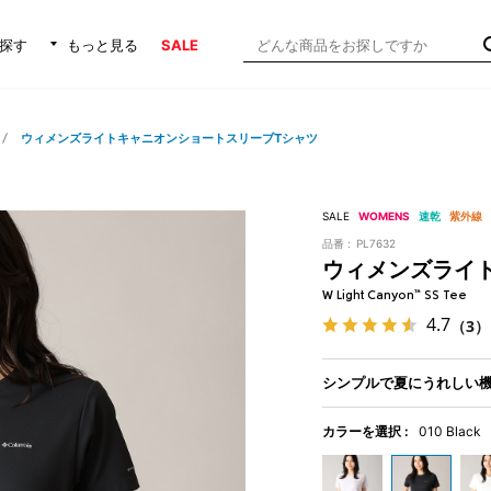
探す
もっと見る
SALE
ウィメンズライトキャニオンショートスリーブTシャツ
SALE
WOMENS
速乾
紫外線
品番 :
PL7632
ウィメンズライ
W Light Canyon™ SS Tee
4.7
（3）
シンプルで夏にうれしい
カラーを選択 :
010 Black