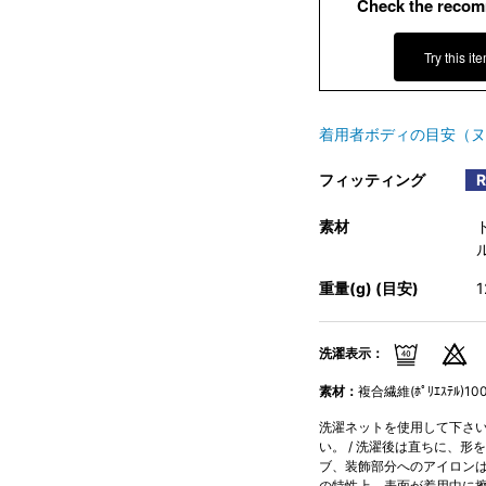
Check the recom
Try this it
着用者ボディの目安（ヌ
フィッティング
素材
ル
重量(g) (目安)
洗濯表示：
素材：
複合繊維(ﾎﾟﾘｴｽﾃﾙ)10
洗濯ネットを使用して下さい。
い。 / 洗濯後は直ちに、形
ブ、装飾部分へのアイロンはお
の特性上、表面が着用中に