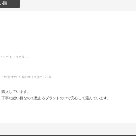
い順
ィング
:ちょうど良い
m
性別:
女性
靴のサイズ(cm):
23.5
く購入しています。
。丁寧な縫い目なので数あるブランドの中で安心して選んでいます。