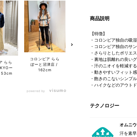
商品説明
【特徴】
・コロンビア独自の吸湿
・コロンビア独自のサン
・さらりとしたポリエス
コロンビア らら
コロン
・裏地は肌離れの良いグ
ア らら
コロンビア らら
ぽーと沼津店
ぽー
・汗のニオイを軽減する
KYOー
ぽーとTOKYOー
162cm
1
・動きやすいフィット感
153cm
BAY店
153cm
・飽きのこないシンプル
・ハイクなどのアウトド
powered by
テクノロジー
オムニウ
汗を素早