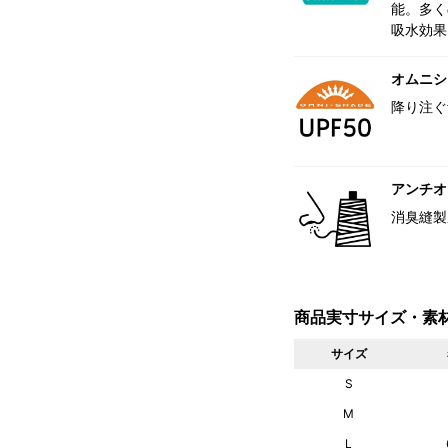
能。多く
吸水効果
オムニシェ
降り注ぐ
アンチオ
消臭縫製
商品実寸サイズ・素
サイズ
S
M
L