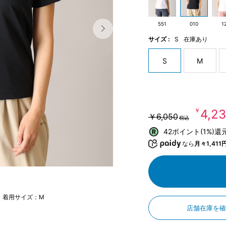
551
010
1
サイズ :
S
在庫あり
S
M
￥4,2
￥6,050
税込
42ポイント(1%)還
なら
月々1,411
m 着用サイズ：M
店舗在庫を