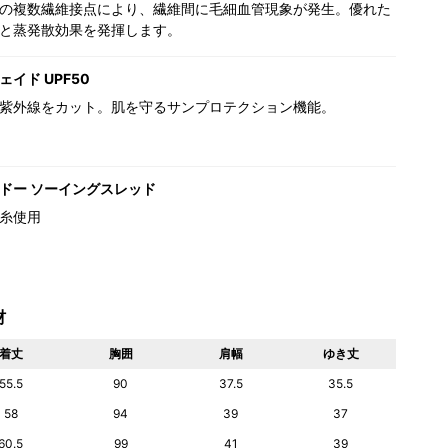
の複数繊維接点により、繊維間に毛細血管現象が発生。優れた
と蒸発散効果を発揮します。
イド UPF50
紫外線をカット。肌を守るサンプロテクション機能。
ドー ソーイングスレッド
糸使用
材
着丈
胸囲
肩幅
ゆき丈
55.5
90
37.5
35.5
58
94
39
37
60.5
99
41
39