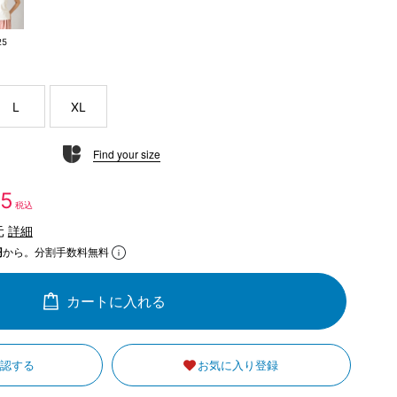
25
L
XL
Find your size
35
税込
元
詳細
円
から。分割手数料無料
カートに入れる
確認する
お気に入り登録