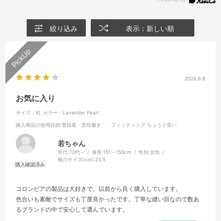
絞り込み
表示：新しい順
2026.6.8
お気に入り
サイズ：XL
カラー：Lavender Pearl
購入商品の使用目的
:普段着・普段履き
フィッティング
:ちょうど良い
若ちゃん
年代:
70代～
身長:
151～155cm
性別:
女性
靴のサイズ(cm):
23.5
コロンビアの製品は大好きで、以前から良く購入しています。
色合いも素敵でサイズも丁度良かったです。丁寧な縫い目なので数あ
るブランドの中で安心して選んでいます。