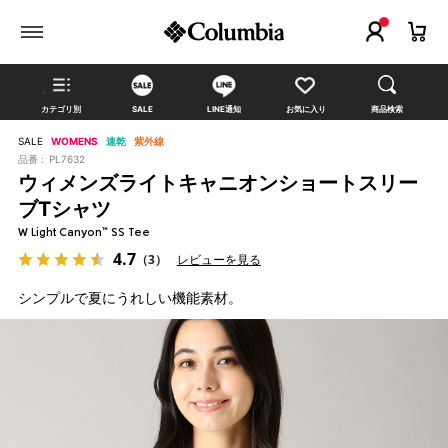
カテゴリ別
SALE
LINE通知
お気に入り
商品検索
SALE
WOMENS
速乾
紫外線
品番 :
PL7632
ウィメンズライトキャニオンショートスリー
ブTシャツ
W Light Canyon™ SS Tee
4.7
（3）
レビューを見る
シンプルで夏にうれしい機能素材。