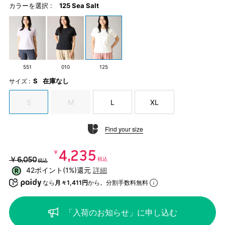
カラーを選択 :
125 Sea Salt
551
010
125
S
在庫なし
サイズ :
S
M
L
XL
Find your size
￥4,235
￥6,050
税込
税込
42ポイント(1%)還元
詳細
なら
月々1,411円
から。分割手数料無料
「入荷のお知らせ」に申し込む