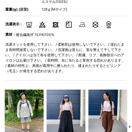
エステル)100%)
重量(g) (目安)
128ｇ[Mサイズ]
洗濯表示：
素材：
複合繊維(ﾎﾟﾘｴｽﾃﾙ)100%
洗濯ネットを使用して下さい。 / 柔軟剤は使用しないで下さい。 / 濡れたま
ま長時間放置しないで下さい。 / 洗濯後は直ちに、形を整えて干して下さ
い。 / アイロンは当て布を使用して下さい。 / 附属、リブ、装飾部分へのア
イロンはお避け下さい。 / 長時間、光に当たると変色する恐れがあります。
/ 素材の特性上、表面が着用中に擦られたり、揉まれたりするとピリング
（毛玉）が発生する恐れがあります。