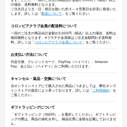
の場合、送料無料となります。
ご注文日より土・日・祝日を除いた約３～４営業日を目安に発送いた
します。詳しくは「
配送について
」をご覧ください。
コロンビアクラブ会員の配送料について
一回のご注文の商品合計金額が3,000円（税込）以上の場合、送料は
毎回無料となります。※プラチナ会員様はご注文金額問わず送料無
料。詳しくは「
コロンビアクラブ会員について
」をご覧ください。
お支払い方法について
代金引換、クレジットカード、PayPay（ペイペイ）、Amazon
Pay、あと払い（ペイディ）がご利用いただけます。
キャンセル・返品・交換について
当オンラインストアにて購入された商品につきましては、弊社オンラ
インストアの規定により承っております。詳しくは「
ご利用規約
」を
ご覧ください。
ギフトラッピングについて
「ギフトラッピング（550円）」を選択してください。ギフトラッピ
ングの際は、商品の値札を外し、納品伝票に金額を記載しておりませ
ん。