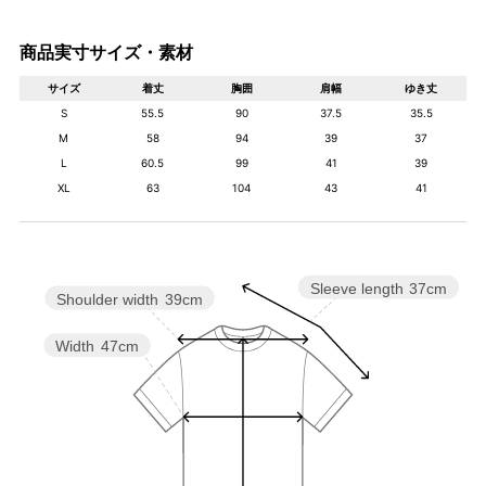
商品実寸サイズ・素材
サイズ
着丈
胸囲
肩幅
ゆき丈
S
55.5
90
37.5
35.5
M
58
94
39
37
L
60.5
99
41
39
XL
63
104
43
41
Sleeve length
37cm
Shoulder width
39cm
Width
47cm