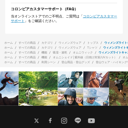
コロンビアカスタマーサポート（FAQ）
当オンラインストアでのご不明点、ご質問は「
コロンビアカスタマー
サポート
」をご確認ください。
ホーム
すべての商品
カテゴリ
ウィメンズウェア
トップス
ウィメンズライト
ホーム
すべての商品
カテゴリ
ウィメンズウェア
Tシャツ
ウィメンズライト
ホーム
すべての商品
機能
吸湿・速乾
オムニウィック
ウィメンズライトキャ
ホーム
すべての商品
機能
オムニシェイド│紫外線（日焼け対策/UVカット）
オ
ホーム
すべての商品
利用シーン
登山用品・登山グッズ
登山ウェア・ハイキング
twitter
facebook
instagram
line
youtube