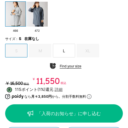
466
472
S
在庫なし
サイズ :
S
M
L
XL
Find your size
￥11,550
￥16,500
税込
税込
115ポイント(1%)還元
詳細
なら
月々3,850円
から。分割手数料無料
「入荷のお知らせ」に申し込む