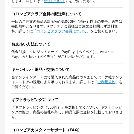
します。詳しくは「
配送について
」をご覧ください。
コロンビアクラブ会員の配送料について
一回のご注文の商品合計金額が3,000円（税込）以上の場合、送料は
毎回無料となります。※プラチナ会員様はご注文金額問わず送料無
料。詳しくは「
コロンビアクラブ会員について
」をご覧ください。
お支払い方法について
代金引換、クレジットカード、PayPay（ペイペイ）、Amazon
Pay、あと払い（ペイディ）がご利用いただけます。
キャンセル・返品・交換について
当オンラインストアにて購入された商品につきましては、弊社オンラ
インストアの規定により承っております。詳しくは「
ご利用規約
」を
ご覧ください。
ギフトラッピングについて
「ギフトラッピング（550円）」を選択してください。ギフトラッピ
ングの際は、商品の値札を外し、納品伝票に金額を記載しておりませ
ん。
コロンビアカスタマーサポート（FAQ）