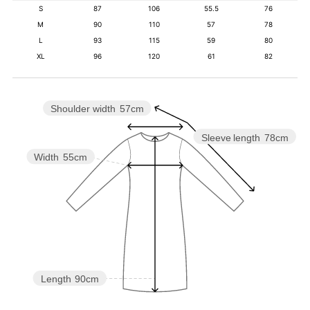
S
87
106
55.5
76
M
90
110
57
78
L
93
115
59
80
XL
96
120
61
82
Shoulder width
57cm
Sleeve length
78cm
Width
55cm
Length
90cm