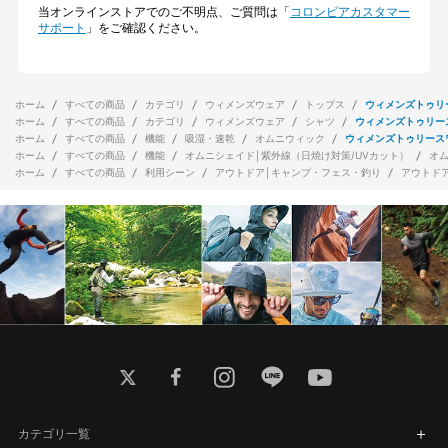
当オンラインストアでのご不明点、ご質問は「
コロンビアカスタマー
サポート
」をご確認ください。
ホーム
すべての商品
カテゴリ
ウィメンズウェア
トップス
ウィメンズトゥリ
ホーム
すべての商品
カテゴリ
ウィメンズウェア
シャツ
ウィメンズトゥリー
ホーム
すべての商品
機能
吸湿・速乾
オムニウィック
ウィメンズトゥリース
ホーム
すべての商品
機能
オムニシェイド│紫外線（日焼け対策/UVカット）
オ
ホーム
すべての商品
利用シーン
アウトドア│キャンプ・フェス・釣り
アウトド
twitter
facebook
instagram
line
youtube
カテゴリ一覧