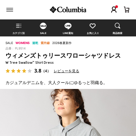
カテゴリ別
SALE
LINE通知
お気に入り
商品検索
SALE
WOMENS
速乾
紫外線
2026春夏新作
品番 :
PL9514
ウィメンズトゥリースワローシャツドレス
W Tree Swallow™ Shirt Dress
3.8
（4）
レビューを見る
カジュアルデニムを、大人クールにゆるっと羽織る。