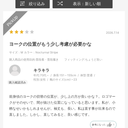
絞り込み
表示：新しい順
2026.7.14
ヨークの位置がもう少し考慮が必要かな
サイズ：M
カラー：Nocturnal Stripe
購入商品の使用目的
:普段着・普段履き
フィッティング
:ちょうど良い
キラキラ
年代:
70代～
身長:
151～155cm
体型:
普通
性別:
女性
靴のサイズ(cm):
~23
前身頃のヨークの切替の位置が、少し上の方が良いかな？。ロゴマー
クがそのせいで、間が抜けた位置になっていると思います。私が、小
柄なせいかもしれませんが。袖丈も、長い。私は直す事が出来るので
直しました。しかし、直してみると、良い感じです。
参考になった
1