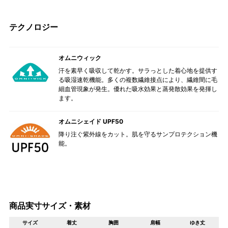
テクノロジー
オムニウィック
汗を素早く吸収して乾かす。サラっとした着心地を提供す
る吸湿速乾機能。多くの複数繊維接点により、繊維間に毛
細血管現象が発生。優れた吸水効果と蒸発散効果を発揮し
ます。
オムニシェイド UPF50
降り注ぐ紫外線をカット。肌を守るサンプロテクション機
能。
商品実寸サイズ・素材
サイズ
着丈
胸囲
肩幅
ゆき丈