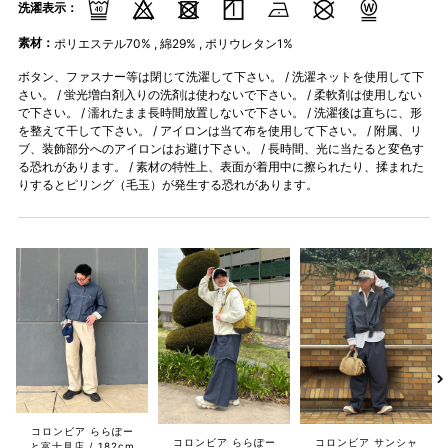
洗濯表示：
素材：
ポリエステル70% , 綿29% , ポリウレタン1%
ボタン、ファスナー等は閉じて洗濯して下さい。 / 洗濯ネットを使用して下
さい。 / 蛍光増白剤入りの洗剤は使わないで下さい。 / 柔軟剤は使用しない
で下さい。 / 濡れたまま長時間放置しないで下さい。 / 洗濯後は直ちに、形
を整えて干して下さい。 / アイロンは当て布を使用して下さい。 / 附属、リ
ブ、装飾部分へのアイロンはお避け下さい。 / 長時間、光に当たると変色す
る恐れがあります。 / 素材の特性上、表面が着用中に擦られたり、揉まれた
りするとピリング（毛玉）が発生する恐れがあります。
コロンビア ららぽー
コロンビア ららぽー
コロンビア サンシャ
と富士見店
182cm