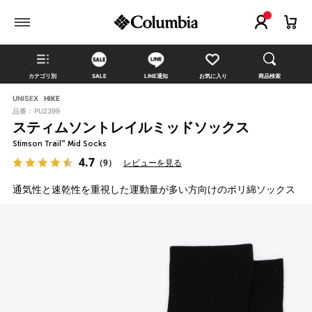
カテゴリ別
SALE
LINE通知
お気に入り
商品検索
UNISEX
HIKE
品番 :
PU2399
スティムソントレイルミッドソックス
Stimson Trail™ Mid Socks
4.7
（9）
レビューを見る
通気性と速乾性を重視した運動量が多い方向けのポリ綿ソックス