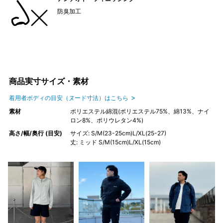
防臭加工
商品実寸サイズ・素材
着用者ボディの目安（ヌード寸法）はこちら
素材
ポリエステル綿混(ポリエステル75%、綿13%、ナイ
ロン8%、ポリウレタン4%)
高さ/幅/奥行 (目安)
サイズ: S/M(23-25cm)L/XL(25-27)
丈: ミッド S/M(15cm)L/XL(15cm)