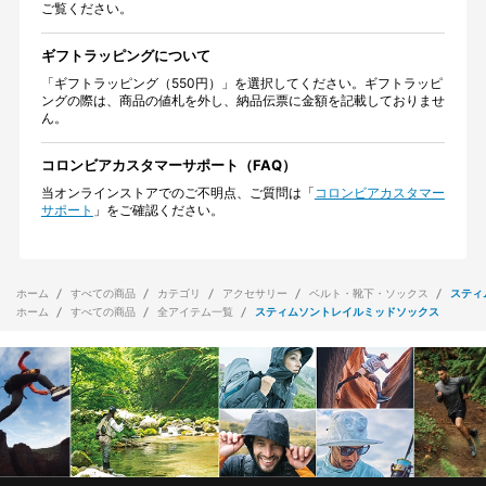
ご覧ください。
ギフトラッピングについて
「ギフトラッピング（550円）」を選択してください。ギフトラッピ
ングの際は、商品の値札を外し、納品伝票に金額を記載しておりませ
ん。
コロンビアカスタマーサポート（FAQ）
当オンラインストアでのご不明点、ご質問は「
コロンビアカスタマー
サポート
」をご確認ください。
ホーム
すべての商品
カテゴリ
アクセサリー
ベルト・靴下・ソックス
スティ
ホーム
すべての商品
全アイテム一覧
スティムソントレイルミッドソックス