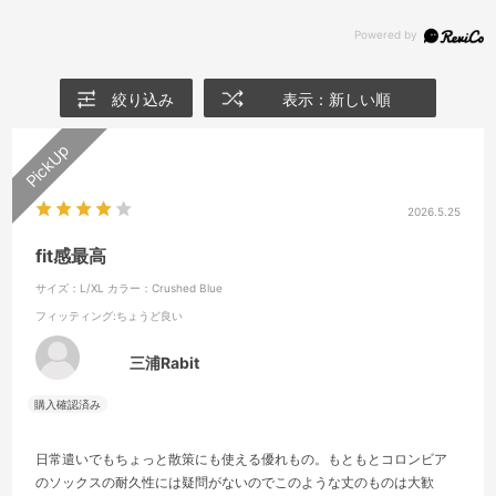
絞り込み
表示：新しい順
2026.5.25
fit感最高
サイズ：L/XL
カラー：Crushed Blue
フィッティング
:ちょうど良い
三浦Rabit
日常遣いでもちょっと散策にも使える優れもの。もともとコロンビア
のソックスの耐久性には疑問がないのでこのような丈のものは大歓