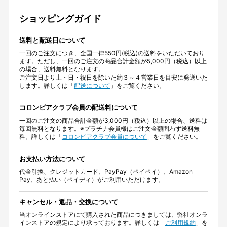
ショッピングガイド
送料と配送日について
一回のご注文につき、全国一律550円(税込)の送料をいただいており
ます。ただし、一回のご注文の商品合計金額が5,000円（税込）以上
の場合、送料無料となります。
ご注文日より土・日・祝日を除いた約３～４営業日を目安に発送いた
します。詳しくは「
配送について
」をご覧ください。
コロンビアクラブ会員の配送料について
一回のご注文の商品合計金額が3,000円（税込）以上の場合、送料は
毎回無料となります。※プラチナ会員様はご注文金額問わず送料無
料。詳しくは「
コロンビアクラブ会員について
」をご覧ください。
お支払い方法について
代金引換、クレジットカード、PayPay（ペイペイ）、Amazon
Pay、あと払い（ペイディ）がご利用いただけます。
キャンセル・返品・交換について
当オンラインストアにて購入された商品につきましては、弊社オンラ
インストアの規定により承っております。詳しくは「
ご利用規約
」を