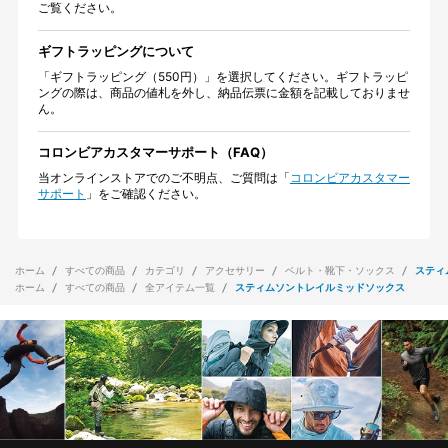
ご覧ください。
ギフトラッピングについて
「ギフトラッピング（550円）」を選択してください。ギフトラッピ
ングの際は、商品の値札を外し、納品伝票に金額を記載しておりませ
ん。
コロンビアカスタマーサポート（FAQ）
当オンラインストアでのご不明点、ご質問は「
コロンビアカスタマー
サポート
」をご確認ください。
ホーム
すべての商品
カテゴリ
アクセサリー
ベルト・靴下・ソックス
スティ
ホーム
すべての商品
全アイテム一覧
スティムソントレイルミッドソックス