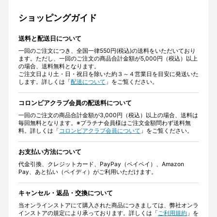
ショッピングガイド
送料と配送日について
一回のご注文につき、全国一律550円(税込)の送料をいただいており
ます。ただし、一回のご注文の商品合計金額が5,000円（税込）以上
の場合、送料無料となります。
ご注文日より土・日・祝日を除いた約３～４営業日を目安に発送いた
します。詳しくは「
配送について
」をご覧ください。
コロンビアクラブ会員の配送料について
一回のご注文の商品合計金額が3,000円（税込）以上の場合、送料は
毎回無料となります。※プラチナ会員様はご注文金額問わず送料無
料。詳しくは「
コロンビアクラブ会員について
」をご覧ください。
お支払い方法について
代金引換、クレジットカード、PayPay（ペイペイ）、Amazon
Pay、あと払い（ペイディ）がご利用いただけます。
キャンセル・返品・交換について
当オンラインストアにて購入された商品につきましては、弊社オンラ
インストアの規定により承っております。詳しくは「
ご利用規約
」を