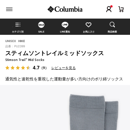
カテゴリ別
SALE
LINE通知
お気に入り
商品検索
UNISEX
HIKE
品番 :
PU2399
スティムソントレイルミッドソックス
Stimson Trail™ Mid Socks
4.7
（9）
レビューを見る
通気性と速乾性を重視した運動量が多い方向けのポリ綿ソックス