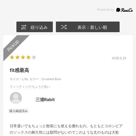
絞り込み
表示：新しい順
2026.5.25
fit感最高
サイズ：L/XL
カラー：Crushed Blue
フィッティング
:ちょうど良い
三浦Rabit
日常遣いでもちょっと散策にも使える優れもの。もともとコロンビア
のソックスの耐久性には疑問がないのでこのような丈のものは大歓