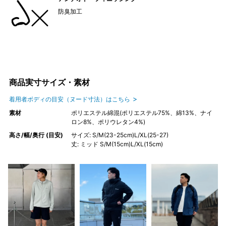
防臭加工
商品実寸サイズ・素材
着用者ボディの目安（ヌード寸法）はこちら
素材
ポリエステル綿混(ポリエステル75%、綿13%、ナイ
ロン8%、ポリウレタン4%)
高さ/幅/奥行 (目安)
サイズ: S/M(23-25cm)L/XL(25-27)
丈: ミッド S/M(15cm)L/XL(15cm)