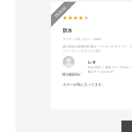
防水
サイズ：L/XL
カラー：Delta
購入商品の使用目的
:登山・ハイキング,キャンプ・
フィッティング
:ちょうど良い
レオ
年代:
50代
身長:
171～175cm
靴のサイズ(cm):
27
カラーが気に入ってます。