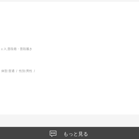
フェス,普段着・普段履き
体型:
普通
性別:
男性
もっと見る