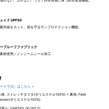
濡れない、ムレない。ウェア内を快適に保つ防水透湿機能。
イド UPF50
紫外線をカット。肌を守るサンプロテクション機能。
ープルーフファブリック
素材使用／ノンシームシール加工
材
ード寸法）はこちら
本体: ストレッチタフタ(ポリエステル100%) × 裏地: Field
Sensor(ポリエステル100%)
周り: S/M(58)L/XL(60.5)