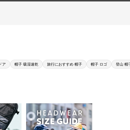
ドア
帽子 吸湿速乾
旅行におすすめ 帽子
帽子 ロゴ
登山 帽