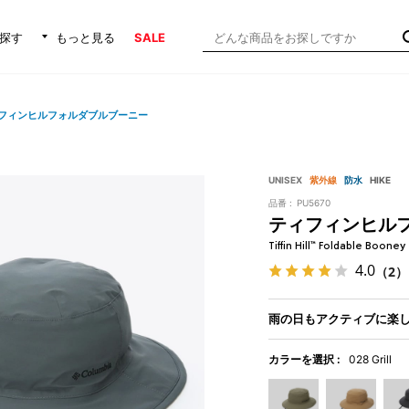
探す
もっと見る
SALE
フィンヒルフォルダブルブーニー
UNISEX
紫外線
防水
HIKE
品番 :
PU5670
ティフィンヒル
Tiffin Hill™ Foldable Booney
4.0
（2）
雨の日もアクティブに楽し
カラーを選択 :
028 Grill