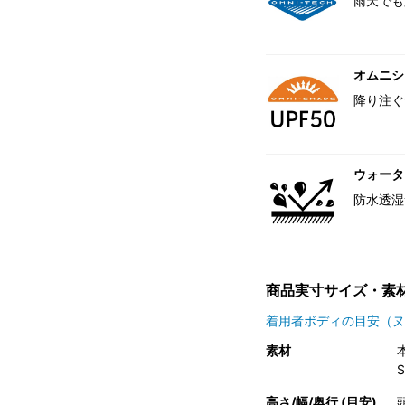
雨天でも
オムニシェ
降り注ぐ
ウォータ
防水透湿
商品実寸サイズ・素
着用者ボディの目安（ヌ
素材
高さ/幅/奥行 (目安)
頭