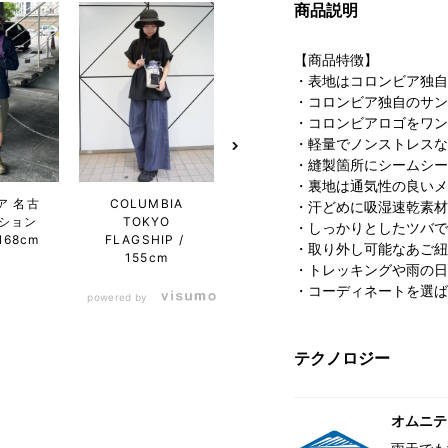
商品説明
【商品特徴】
・表地はコロンビア独自
・コロンビア独自のサン
・コロンビアロゴをワン
・軽量でノンストレスな
・縫製箇所にシームシー
・裏地は通気性の良いメ
コロン
ア 名古
COLUMBIA
コロンビア 金沢
・汗どめに吸湿速乾素材
ぽー
ション
TOKYO
フォーラス店
・しっかりとしたツバで
1
168cm
FLAGSHIP
183cm
・取り外し可能なあご紐
155cm
・トレッキングや雨の日
・コーディネートを選ば
powered by
テクノロジー
オムニテ