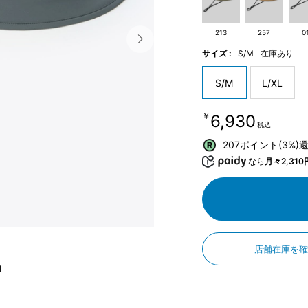
213
257
0
サイズ :
S/M
在庫あり
S/M
L/XL
￥6,930
税込
207ポイント(3%)
なら
月々2,310
店舗在庫を
l