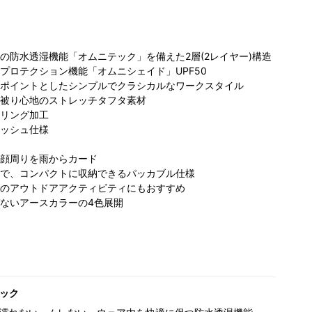
の防水透湿機能「オムニテック」を備えた2層(2レイヤー)構造
プロテクション機能「オムニシェイド」UPF50
ポイントとしたシンプルでクラシカルなワークスタイル
被り心地のストレッチタフタ素材
リング加工
ッシュ仕様
ビア らら
コロンビア らら
コロンビア 京急
コ
と沼津店
ぽーと沼津店
百貨店上大岡店
住
顔周りを雨からカード
62cm
162cm
181cm
で、コンパクトに収納できるパッカブル仕様
のアウトドアアクティビティにもおすすめ
ないアースカラーの4色展開
ック