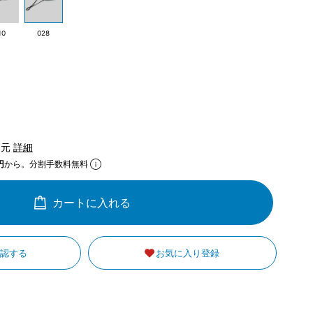
10
028
還元
詳細
円
から。分割手数料無料
カートに入れる
確認する
お気に入り登録