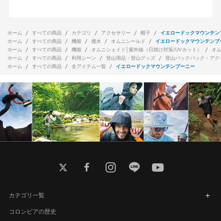
ホーム
すべての商品
カテゴリ
アクセサリー
帽子
イエロードックマウンテン
ホーム
すべての商品
機能
撥水
オムニシールド
イエロードックマウンテンブ
ホーム
すべての商品
機能
オムニシェイド│紫外線（日焼け対策/UVカット）
オ
ホーム
すべての商品
利用シーン
登山用品・登山グッズ
登山バックパック・アク
ホーム
すべての商品
全アイテム一覧
イエロードックマウンテンブーニー
twitter
facebook
instagram
line
youtube
カテゴリ一覧
コロンビアの歴史