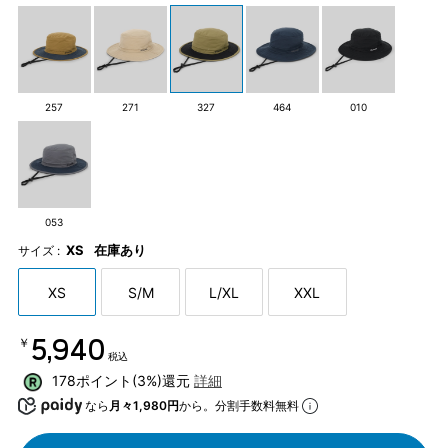
257
271
327
464
010
053
XS
在庫あり
サイズ :
XS
S/M
L/XL
XXL
￥5,940
税込
178ポイント(3%)還元
詳細
なら
月々1,980円
から。分割手数料無料