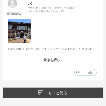
JK
年代:
60代
身長:
156～160cm
体型:
普通
性別:
女性
靴のサイズ(cm):
~23
初めての尾瀬は朝から雨。でもレインウェアの下に被ったコロンビア
のイエロードッグマウンテンブーニーが優秀すぎた！
ひさしが雨をしっかり避けてくれて、撥水もバッチリ。雨上がりもそ
続きを読む
のまま大活躍でした。この帽子にして本当によかった！
参考になった
2
もっと見る