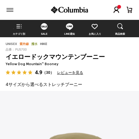
カテゴリ別
SALE
LINE通知
お気に入り
商品検索
UNISEX
紫外線
撥水
HIKE
品番 :
PU5700
イエロードックマウンテンブーニー
Yellow Dog Mountain™ Booney
4.9
（30）
レビューを見る
4サイズから選べるストレッチブーニー