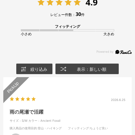
4.9
30
レビュー件数：
件
フィッティング
小さめ
大きめ
絞り込み
表示：新しい順
2026.6.25
雨の尾瀬で活躍
サイズ：S/M
カラー：Ancient Fossil
購入商品の使用目的
:登山・ハイキング
フィッティング
:ちょうど良い