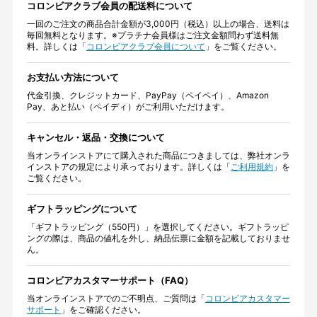
コロンビアクラブ会員の配送料について
一回のご注文の商品合計金額が3,000円（税込）以上の場合、送料は
毎回無料となります。※プラチナ会員様はご注文金額問わず送料無
料。詳しくは「
コロンビアクラブ会員について
」をご覧ください。
お支払い方法について
代金引換、クレジットカード、PayPay（ペイペイ）、Amazon
Pay、あと払い（ペイディ）がご利用いただけます。
キャンセル・返品・交換について
当オンラインストアにて購入された商品につきましては、弊社オンラ
インストアの規定により承っております。詳しくは「
ご利用規約
」を
ご覧ください。
ギフトラッピングについて
「ギフトラッピング（550円）」を選択してください。ギフトラッピ
ングの際は、商品の値札を外し、納品伝票に金額を記載しておりませ
ん。
コロンビアカスタマーサポート（FAQ）
当オンラインストアでのご不明点、ご質問は「
コロンビアカスタマー
サポート
」をご確認ください。