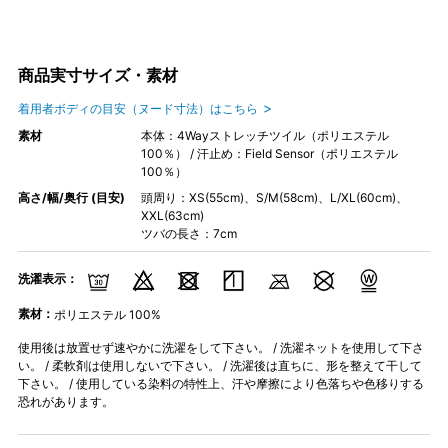
商品実寸サイズ・素材
着用者ボディの目安（ヌード寸法）はこちら
素材
本体：4Wayストレッチツイル（ポリエステル
100％） / 汗止め：Field Sensor（ポリエステル
100％）
高さ/幅/奥行 (目安)
頭周り：XS(55cm)、S/M(58cm)、L/XL(60cm)、
XXL(63cm)
ツバの長さ：7cm
洗濯表示：
素材：
ポリエステル 100%
使用後は放置せず速やかに洗濯をして下さい。 / 洗濯ネットを使用して下さ
い。 / 柔軟剤は使用しないで下さい。 / 洗濯後は直ちに、形を整えて干して
下さい。 / 使用している染料の特性上、汗や摩擦により色落ちや色移りする
恐れがあります。