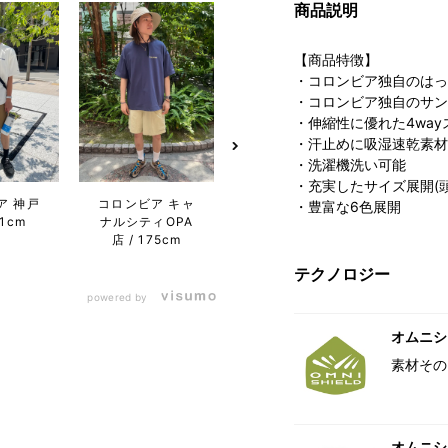
商品説明
【商品特徴】
・コロンビア独自のはっ
・コロンビア独自のサン
・伸縮性に優れた4wa
・汗止めに吸湿速乾素材
・洗濯機洗い可能
・充実したサイズ展開(頭周りXS
ア 神戸
コロンビア キャ
コロンビア キャ
コロン
・豊富な6色展開
71cm
ナルシティOPA
ナルシティOPA
屋フ
店
175cm
店
175cm
ワン店
テクノロジー
powered by
オムニシ
素材その
オムニシェ