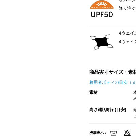
降り注ぐ
4ウェイ
4ウェイ
商品実寸サイズ・素
着用者ボディの目安（ヌ
素材
高さ/幅/奥行 (目安)
頭
洗濯表示：