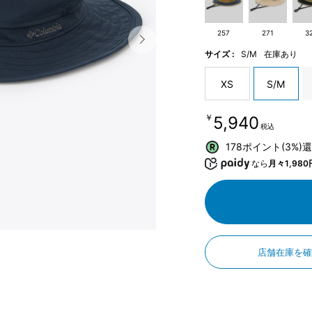
257
271
3
サイズ :
S/M
在庫あり
XS
S/M
￥5,940
税込
178ポイント(3%)
なら
月々1,980
店舗在庫を