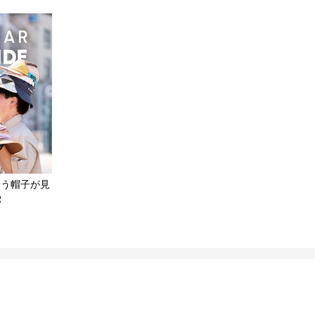
合う帽子が見
R