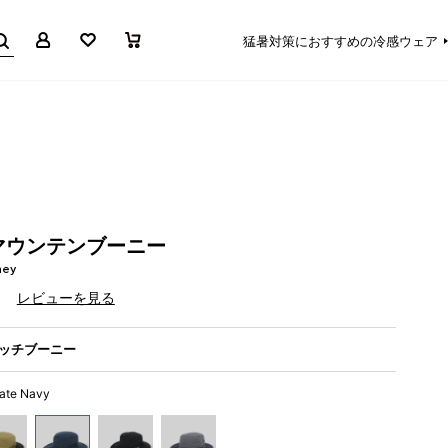
マイページ
お気に入り
買い物かご
猛暑対策におすすめの冷感ウェア
マウンテンブーニー
ney
）
レビューを見る
ッチブーニー
iate Navy