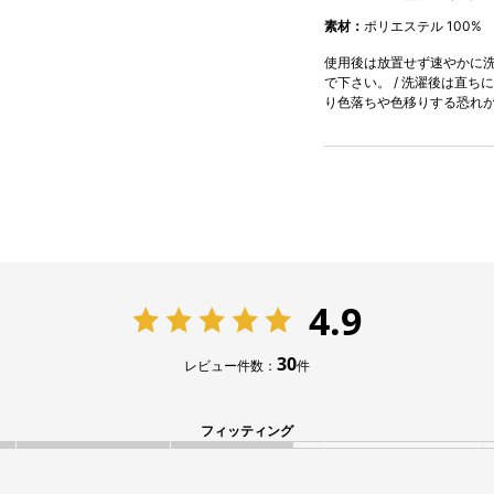
素材：
ポリエステル 100%
使用後は放置せず速やかに洗濯
で下さい。 / 洗濯後は直ち
り色落ちや色移りする恐れ
4.9
30
レビュー件数：
件
フィッティング