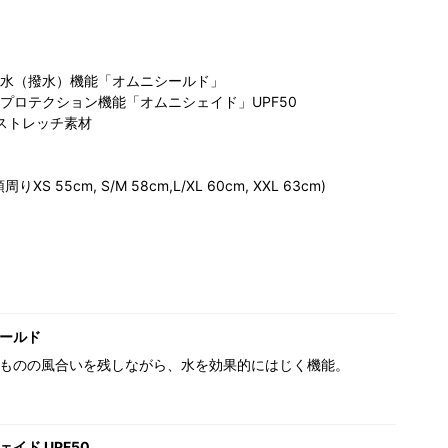
水（撥水）機能「オムニシールド」
プロテクション機能「オムニシェイド」UPF50
yストレッチ素材
 55cm, S/M 58cm,L/XL 60cm, XXL 63cm)
ビア 名古
コロンビア 名古
コロンビア ペリ
コ
ァッション
屋ファッション
エ千葉店
ぽ
168cm
ワン店
168cm
143cm
な
ールド
ものの風合いを残しながら、水を効果的にはじく機能。
イド UPF50