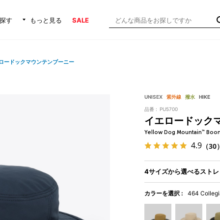
探す
もっと見る
SALE
ロードックマウンテンブーニー
UNISEX
紫外線
撥水
HIKE
品番 :
PU5700
イエロードック
Yellow Dog Mountain™ Boo
4.9
（30
4サイズから選べるストレ
カラーを選択 :
464 Colleg