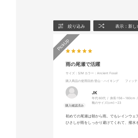
絞り込み
表示：新し
雨の尾瀬で活躍
サイズ：S/M
カラー：Ancient Fossil
購入商品の使用目的
:登山・ハイキング
フィッテ
JK
年代:
60代
身長:
156～160cm
靴のサイズ(cm):
~23
初めての尾瀬は朝から雨。でもレインウェ
ひさしが雨をしっかり避けてくれて、撥水