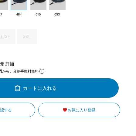
27
464
010
053
L/XL
XXL
還元
詳細
円
から。分割手数料無料
カートに入れる
確認する
お気に入り登録