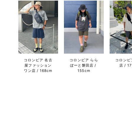
コロンビア 名古
コロンビア らら
コロンビ
屋ファッション
ぽーと磐田店
店
1
ワン店
168cm
155cm