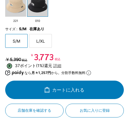
221
010
S/M
在庫あり
サイズ :
S/M
L/XL
￥3,773
￥5,390
税込
税込
37ポイント(1%)還元
詳細
なら
月々1,257円
から。分割手数料無料
カートに入れる
店舗在庫を確認する
お気に入りに登録