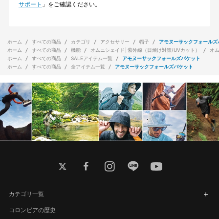
サポート
」をご確認ください。
ホーム
すべての商品
カテゴリ
アクセサリー
帽子
アモヌーサックフォールズ
ホーム
すべての商品
機能
オムニシェイド│紫外線（日焼け対策/UVカット）
オ
ホーム
すべての商品
SALEアイテム一覧
アモヌーサックフォールズバケット
ホーム
すべての商品
全アイテム一覧
アモヌーサックフォールズバケット
twitter
facebook
instagram
line
youtube
カテゴリ一覧
コロンビアの歴史