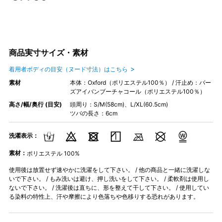
商品実寸サイズ・素材
着用者ボディの目安（ヌード寸法）はこちら
素材
本体：Oxford（ポリエステル100％） / 汗止め：バー
ズアイバンブーチャコール（ポリエステル100％）
高さ/幅/奥行 (目安)
頭周り：S/M(58cm)、L/XL(60.5cm)
ツバの長さ：6cm
洗濯表示：
素材：
ポリエステル 100%
使用後は放置せず速やかに洗濯をして下さい。 / 他の商品と一緒に洗濯しな
いで下さい。 / もみ洗いは避け、押し洗いをして下さい。 / 柔軟剤は使用し
ないで下さい。 / 洗濯後は直ちに、形を整えて干して下さい。 / 使用してい
る染料の特性上、汗や摩擦により色落ちや色移りする恐れがあります。