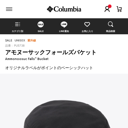
カテゴリ別
SALE
LINE通知
お気に入り
商品検索
SALE
UNISEX
紫外線
品番 :
PU5738
アモヌーサックフォールズバケット
Ammonoosuc Falls™ Bucket
オリジナルラベルがポイントのベーシックハット