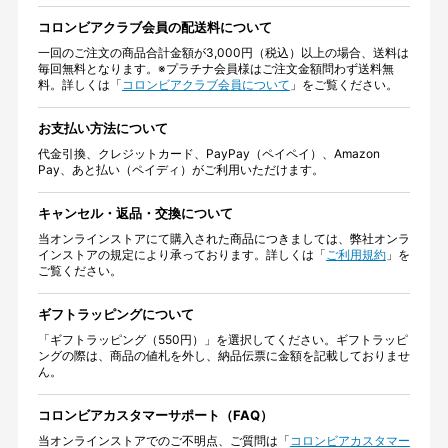
コロンビアクラブ会員の配送料について
一回のご注文の商品合計金額が3,000円（税込）以上の場合、送料は
毎回無料となります。※プラチナ会員様はご注文金額問わず送料無
料。詳しくは「
コロンビアクラブ会員について
」をご覧ください。
お支払い方法について
代金引換、クレジットカード、PayPay（ペイペイ）、Amazon
Pay、あと払い（ペイディ）がご利用いただけます。
キャンセル・返品・交換について
当オンラインストアにて購入された商品につきましては、弊社オンラ
インストアの規定により承っております。詳しくは「
ご利用規約
」を
ご覧ください。
ギフトラッピングについて
「ギフトラッピング（550円）」を選択してください。ギフトラッピ
ングの際は、商品の値札を外し、納品伝票に金額を記載しておりませ
ん。
コロンビアカスタマーサポート（FAQ）
当オンラインストアでのご不明点、ご質問は「
コロンビアカスタマー