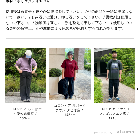
素材：
ポリエステル100%
使用後は放置せず速やかに洗濯をして下さい。 / 他の商品と一緒に洗濯しな
いで下さい。 / もみ洗いは避け、押し洗いをして下さい。 / 柔軟剤は使用し
ないで下さい。 / 洗濯後は直ちに、形を整えて干して下さい。 / 使用してい
る染料の特性上、汗や摩擦により色落ちや色移りする恐れがあります。
コロンビア 泉パーク
コロンビア ららぽー
コロンビア トナリエ
タウン タピオ店
と愛知東郷店
つくばスクエア店
155cm
155cm
171cm
powered by