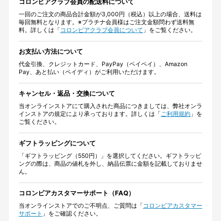
コロンビアクラブ会員の配送料について
一回のご注文の商品合計金額が3,000円（税込）以上の場合、送料は
毎回無料となります。※プラチナ会員様はご注文金額問わず送料無
料。詳しくは「
コロンビアクラブ会員について
」をご覧ください。
お支払い方法について
代金引換、クレジットカード、PayPay（ペイペイ）、Amazon
Pay、あと払い（ペイディ）がご利用いただけます。
キャンセル・返品・交換について
当オンラインストアにて購入された商品につきましては、弊社オンラ
インストアの規定により承っております。詳しくは「
ご利用規約
」を
ご覧ください。
ギフトラッピングについて
「ギフトラッピング（550円）」を選択してください。ギフトラッピ
ングの際は、商品の値札を外し、納品伝票に金額を記載しておりませ
ん。
コロンビアカスタマーサポート（FAQ）
当オンラインストアでのご不明点、ご質問は「
コロンビアカスタマー
サポート
」をご確認ください。