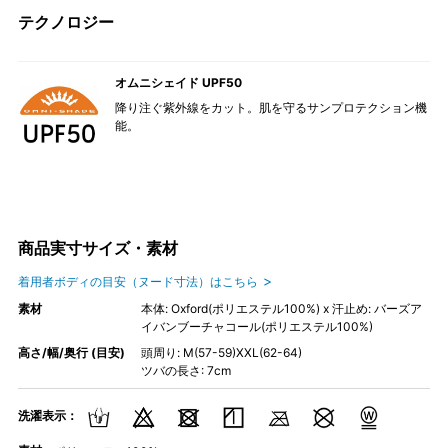
テクノロジー
オムニシェイド UPF50
降り注ぐ紫外線をカット。肌を守るサンプロテクション機
能。
商品実寸サイズ・素材
着用者ボディの目安（ヌード寸法）はこちら
素材
本体: Oxford(ポリエステル100%) x 汗止め: バーズア
イバンブーチャコール(ポリエステル100%)
高さ/幅/奥行 (目安)
頭周り: M(57-59)XXL(62-64)
ツバの長さ: 7cm
洗濯表示：