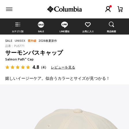
カテゴリ別
SALE
LINE通知
お気に入り
商品検索
SALE
UNISEX
紫外線
2026春夏新作
品番 :
PU5771
サーモンパスキャップ
Salmon Path™ Cap
4.8
（4）
レビューを見る
嬉しいイージーケア。似合うカラーとサイズが見つかる！