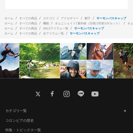
ホーム
すべての商品
カテゴリ
アクセサリー
帽子
サーモンパスキャップ
ホーム
すべての商品
機能
オムニシェイド│紫外線（日焼け対策/UVカット）
オ
ホーム
すべての商品
SALEアイテム一覧
サーモンパスキャップ
ホーム
すべての商品
全アイテム一覧
サーモンパスキャップ
twitter
facebook
instagram
line
youtube
カテゴリ一覧
コロンビアの歴史
特集・トピックス一覧