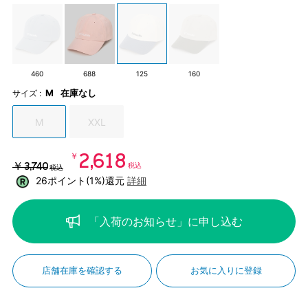
460
688
125
160
M
在庫なし
サイズ :
M
XXL
￥2,618
￥3,740
税込
税込
26ポイント(1%)還元
詳細
「入荷のお知らせ」に申し込む
店舗在庫を確認する
お気に入りに登録