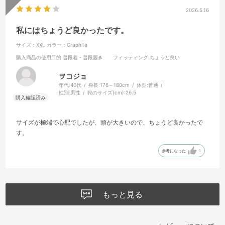
2026.5.16
私にはちょうど良かったです。
サイズ：XXL
カラー：Graphite
購入商品の使用目的
:普段着・普段履き
フィッティング
:ちょうど良い
ヲコジョ
年代:
40代
身長:
176～180cm
体型:
普通
性別:
男性
靴のサイズ(cm):
26.5
サイズが極端で心配でしたが、頭が大きいので、ちょうど良かったで
す。
参考になった
1
もっと見る