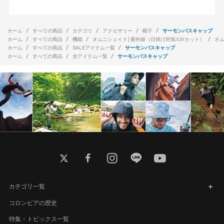
ホーム
すべての商品
カテゴリ
アクセサリー
帽子
サーモンパスキャップ
ホーム
すべての商品
機能
オムニシェイド│紫外線（日焼け対策/UVカット）
オ
ホーム
すべての商品
SALEアイテム一覧
サーモンパスキャップ
ホーム
すべての商品
全アイテム一覧
サーモンパスキャップ
twitter
facebook
instagram
line
youtube
カテゴリ一覧
コロンビアの歴史
特集・トピックス一覧