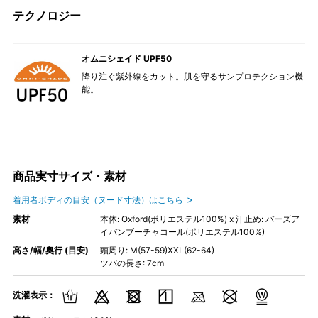
テクノロジー
オムニシェイド UPF50
降り注ぐ紫外線をカット。肌を守るサンプロテクション機
能。
商品実寸サイズ・素材
着用者ボディの目安（ヌード寸法）はこちら
素材
本体: Oxford(ポリエステル100%) x 汗止め: バーズア
イバンブーチャコール(ポリエステル100%)
高さ/幅/奥行 (目安)
頭周り: M(57-59)XXL(62-64)
ツバの長さ: 7cm
洗濯表示：