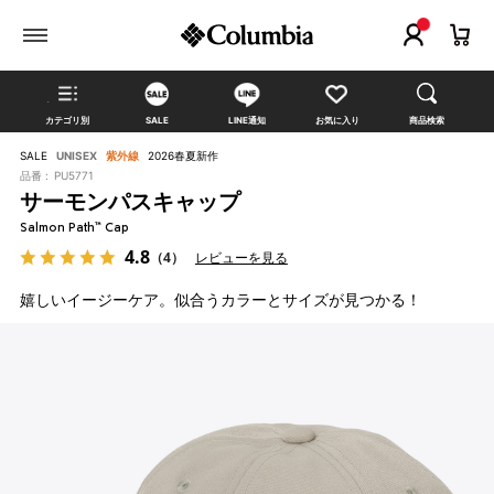
カテゴリ別
SALE
LINE通知
お気に入り
商品検索
SALE
UNISEX
紫外線
2026春夏新作
品番 :
PU5771
サーモンパスキャップ
Salmon Path™ Cap
4.8
（4）
レビューを見る
嬉しいイージーケア。似合うカラーとサイズが見つかる！