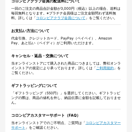
コロンビアクラブ会員の配送料について
一回のご注文の商品合計金額が3,000円（税込）以上の場合、送料は
毎回無料となります。※プラチナ会員様はご注文金額問わず送料無
料。詳しくは「
コロンビアクラブ会員について
」をご覧ください。
お支払い方法について
代金引換、クレジットカード、PayPay（ペイペイ）、Amazon
Pay、あと払い（ペイディ）がご利用いただけます。
キャンセル・返品・交換について
当オンラインストアにて購入された商品につきましては、弊社オンラ
インストアの規定により承っております。詳しくは「
ご利用規約
」を
ご覧ください。
ギフトラッピングについて
「ギフトラッピング（550円）」を選択してください。ギフトラッピ
ングの際は、商品の値札を外し、納品伝票に金額を記載しておりませ
ん。
コロンビアカスタマーサポート（FAQ）
当オンラインストアでのご不明点、ご質問は「
コロンビアカスタマー
サポート
」をご確認ください。