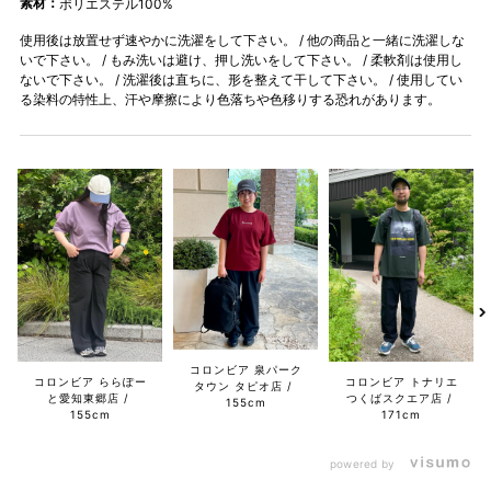
素材：
ポリエステル100%
使用後は放置せず速やかに洗濯をして下さい。 / 他の商品と一緒に洗濯しな
いで下さい。 / もみ洗いは避け、押し洗いをして下さい。 / 柔軟剤は使用し
ないで下さい。 / 洗濯後は直ちに、形を整えて干して下さい。 / 使用してい
る染料の特性上、汗や摩擦により色落ちや色移りする恐れがあります。
コロンビア 泉パーク
コロンビア ららぽー
コロンビア トナリエ
タウン タピオ店
と愛知東郷店
つくばスクエア店
155cm
155cm
171cm
powered by