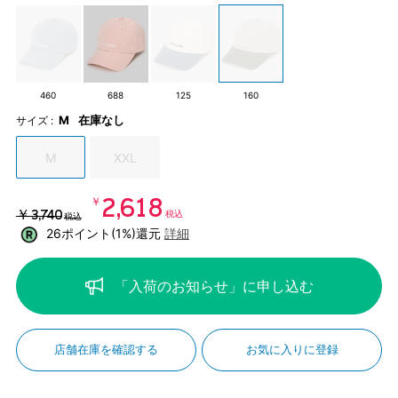
460
688
125
160
M
在庫なし
サイズ :
M
XXL
￥2,618
￥3,740
税込
税込
26ポイント(1%)還元
詳細
「入荷のお知らせ」に申し込む
店舗在庫を確認する
お気に入りに登録