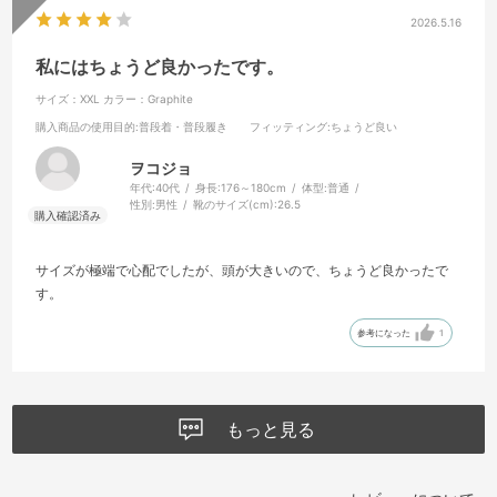
2026.5.16
私にはちょうど良かったです。
サイズ：XXL
カラー：Graphite
購入商品の使用目的
:普段着・普段履き
フィッティング
:ちょうど良い
ヲコジョ
年代:
40代
身長:
176～180cm
体型:
普通
性別:
男性
靴のサイズ(cm):
26.5
サイズが極端で心配でしたが、頭が大きいので、ちょうど良かったで
す。
参考になった
1
もっと見る