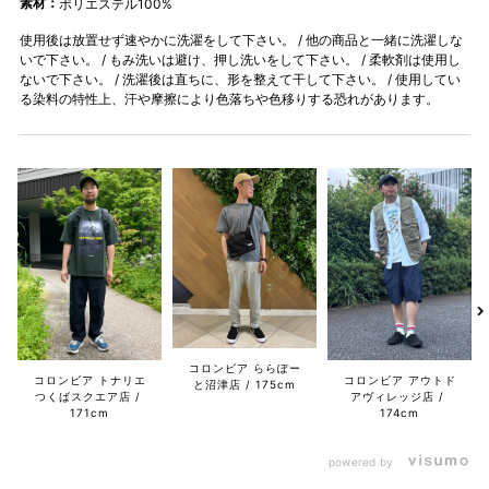
素材：
ポリエステル100%
使用後は放置せず速やかに洗濯をして下さい。 / 他の商品と一緒に洗濯しな
いで下さい。 / もみ洗いは避け、押し洗いをして下さい。 / 柔軟剤は使用し
ないで下さい。 / 洗濯後は直ちに、形を整えて干して下さい。 / 使用してい
る染料の特性上、汗や摩擦により色落ちや色移りする恐れがあります。
コロンビア ららぽー
コロンビア トナリエ
コロンビア アウトド
と沼津店
175cm
つくばスクエア店
アヴィレッジ店
171cm
174cm
powered by