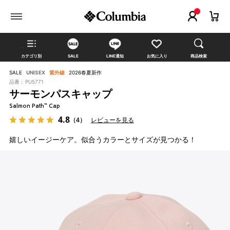
カテゴリ別
SALE
LINE通知
お気に入り
商品検索
SALE
UNISEX
紫外線
2026春夏新作
品番 :
PU5771
サーモンパスキャップ
Salmon Path™ Cap
4.8
（4）
レビューを見る
嬉しいイージーケア。似合うカラーとサイズが見つかる！