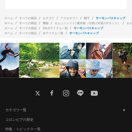
ホーム
すべての商品
カテゴリ
アクセサリー
帽子
サーモンパスキャップ
ホーム
すべての商品
機能
オムニシェイド│紫外線（日焼け対策/UVカット）
オ
ホーム
すべての商品
SALEアイテム一覧
サーモンパスキャップ
ホーム
すべての商品
全アイテム一覧
サーモンパスキャップ
twitter
facebook
instagram
line
youtube
カテゴリ一覧
コロンビアの歴史
特集・トピックス一覧