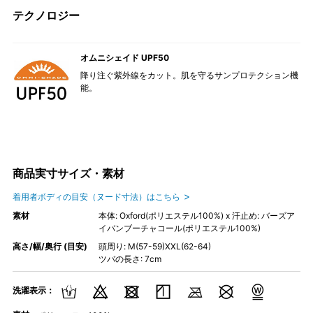
テクノロジー
オムニシェイド UPF50
降り注ぐ紫外線をカット。肌を守るサンプロテクション機
能。
商品実寸サイズ・素材
着用者ボディの目安（ヌード寸法）はこちら
素材
本体: Oxford(ポリエステル100%) x 汗止め: バーズア
イバンブーチャコール(ポリエステル100%)
高さ/幅/奥行 (目安)
頭周り: M(57-59)XXL(62-64)
ツバの長さ: 7cm
洗濯表示：