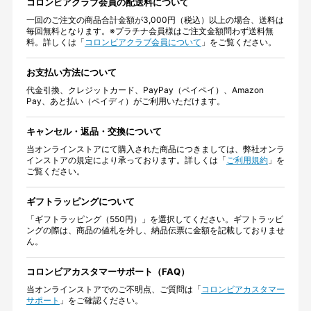
コロンビアクラブ会員の配送料について
一回のご注文の商品合計金額が3,000円（税込）以上の場合、送料は
毎回無料となります。※プラチナ会員様はご注文金額問わず送料無
料。詳しくは「
コロンビアクラブ会員について
」をご覧ください。
お支払い方法について
代金引換、クレジットカード、PayPay（ペイペイ）、Amazon
Pay、あと払い（ペイディ）がご利用いただけます。
キャンセル・返品・交換について
当オンラインストアにて購入された商品につきましては、弊社オンラ
インストアの規定により承っております。詳しくは「
ご利用規約
」を
ご覧ください。
ギフトラッピングについて
「ギフトラッピング（550円）」を選択してください。ギフトラッピ
ングの際は、商品の値札を外し、納品伝票に金額を記載しておりませ
ん。
コロンビアカスタマーサポート（FAQ）
当オンラインストアでのご不明点、ご質問は「
コロンビアカスタマー
サポート
」をご確認ください。