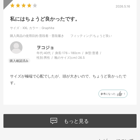
2026.5.16
私にはちょうど良かったです。
サイズ：XXL
カラー：Graphite
購入商品の使用目的
:普段着・普段履き
フィッティング
:ちょうど良い
ヲコジョ
年代:
40代
身長:
176～180cm
体型:
普通
性別:
男性
靴のサイズ(cm):
26.5
サイズが極端で心配でしたが、頭が大きいので、ちょうど良かったで
す。
参考になった
1
もっと見る