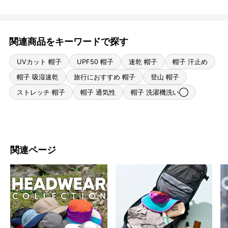
関連商品をキーワードで探す
UVカット 帽子
UPF50 帽子
速乾 帽子
帽子 汗止め
帽子 吸湿速乾
旅行におすすめ 帽子
登山 帽子
ストレッチ 帽子
帽子 通気性
帽子 洗濯機洗い◯
関連ページ