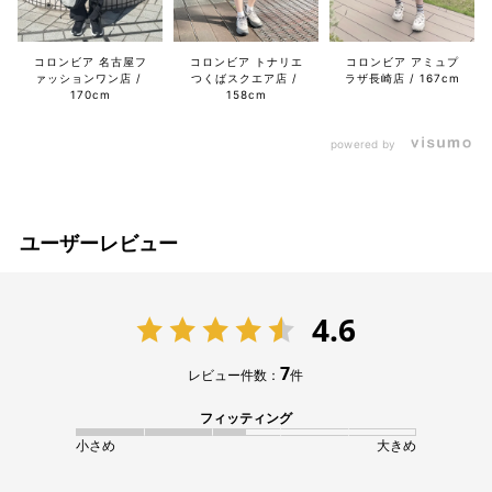
コロンビア 名古屋フ
コロンビア トナリエ
コロンビア アミュプ
ァッションワン店
つくばスクエア店
ラザ長崎店
167cm
170cm
158cm
powered by
ユーザーレビュー
4.6
7
レビュー件数：
件
フィッティング
小さめ
大きめ