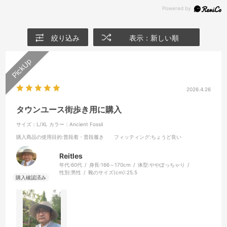
絞り込み
表示：新しい順
2026.4.26
タウンユース街歩き用に購入
サイズ：L/XL
カラー：Ancient Fossil
購入商品の使用目的
:普段着・普段履き
フィッティング
:ちょうど良い
Reitles
年代:
60代
身長:
166～170cm
体型:
ややぽっちゃり
性別:
男性
靴のサイズ(cm):
25.5