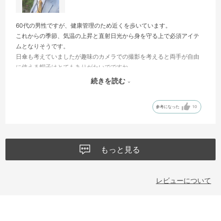
60代の男性ですが、健康管理のため近くを歩いています。
これからの季節、気温の上昇と直射日光から身を守る上で必須アイテ
ムとなりそうです。
日傘も考えていましたが趣味のカメラでの撮影を考えると両手が自由
に使える帽子はとてもありがたいでですね。
デザインはコロンビアの創業が帽子メーカーでスタートしただけのこ
続きを読む
とがあり、私好みのトラディショナルなスタイル、そして裏側のメッ
シュから通気性を考えて周りにスリットが施され機能性も万全です
参考になった
10
ね。オムニシールドの効果により雨にも強く小雨なら傘の心配も無さ
そうです。
汗をかいたら洗濯も出来る。
パーフェクト！
もっと見る
エンシャントフォッシルの色が特に気に入りました。
本当に良い買い物をさせていただきました。
コロンビアありがとう！
レビューについて
これからのお散歩が楽しみで仕方ありません♪