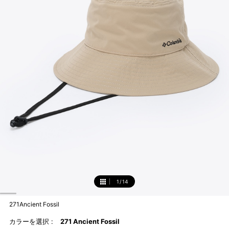
1
/
14
1
271Ancient Fossil
カラーを選択 :
271 Ancient Fossil