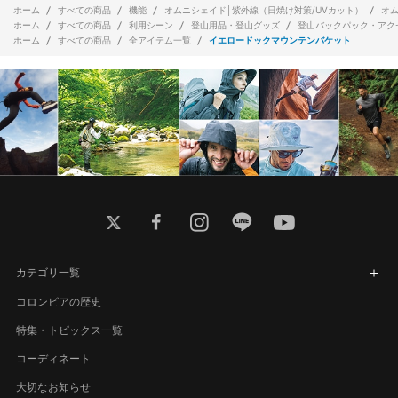
ホーム
すべての商品
機能
オムニシェイド│紫外線（日焼け対策/UVカット）
オ
ホーム
すべての商品
利用シーン
登山用品・登山グッズ
登山バックパック・アク
ホーム
すべての商品
全アイテム一覧
イエロードックマウンテンバケット
twitter
facebook
instagram
line
youtube
カテゴリ一覧
コロンビアの歴史
特集・トピックス一覧
コーディネート
大切なお知らせ