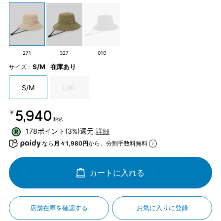
271
327
010
S/M
在庫あり
サイズ :
S/M
L/XL
￥5,940
税込
178ポイント(3%)還元
詳細
なら
月々1,980円
から。分割手数料無料
カートに入れる
店舗在庫を確認する
お気に入りに登録