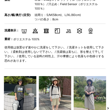
100％） / 汗止め：Field Sensor（ポリエステル
100％）
高さ/幅/奥行 (目安)
頭周り：S/M(58cm)、L/XL(60cm)
ツバの長さ：8cm
洗濯表示：
素材：
ポリエステル 100%
使用後は放置せず速やかに洗濯をして下さい。 / 洗濯ネットを使用して下さ
い。 / 柔軟剤は使用しないで下さい。 / 洗濯後は直ちに、形を整えて干して
下さい。 / 使用している染料の特性上、汗や摩擦により色落ちや色移りする
恐れがあります。