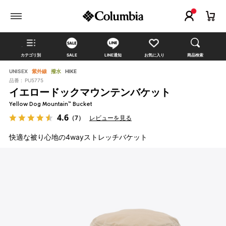
カテゴリ別
SALE
LINE通知
お気に入り
商品検索
UNISEX
紫外線
撥水
HIKE
品番 :
PU5775
イエロードックマウンテンバケット
Yellow Dog Mountain™ Bucket
4.6
（7）
レビューを見る
快適な被り心地の4wayストレッチバケット