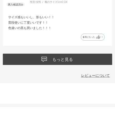
性別:
女性
靴のサイズ(cm):
24
サイズ感もいいし、形もいい！！
普段使いに丁度いいです！！
色違いの黒も買いました！！！
参考になった
1
もっと見る
レビューについて