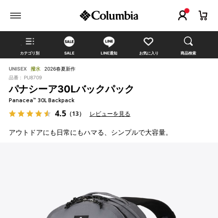
カテゴリ別
SALE
LINE通知
お気に入り
商品検索
UNISEX
撥水
2026春夏新作
品番 :
PU8709
パナシーア30Lバックパック
Panacea™ 30L Backpack
4.5
（13）
レビューを見る
アウトドアにも日常にもハマる、シンプルで大容量。