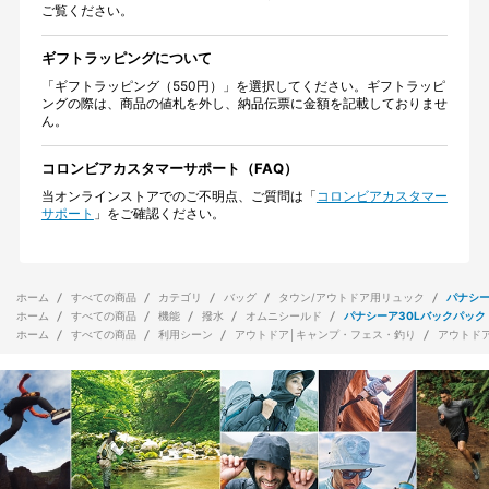
ご覧ください。
ギフトラッピングについて
「ギフトラッピング（550円）」を選択してください。ギフトラッピ
ングの際は、商品の値札を外し、納品伝票に金額を記載しておりませ
ん。
コロンビアカスタマーサポート（FAQ）
当オンラインストアでのご不明点、ご質問は「
コロンビアカスタマー
サポート
」をご確認ください。
ホーム
すべての商品
カテゴリ
バッグ
タウン/アウトドア用リュック
パナシー
ホーム
すべての商品
機能
撥水
オムニシールド
パナシーア30Lバックパック
ホーム
すべての商品
利用シーン
アウトドア│キャンプ・フェス・釣り
アウトド