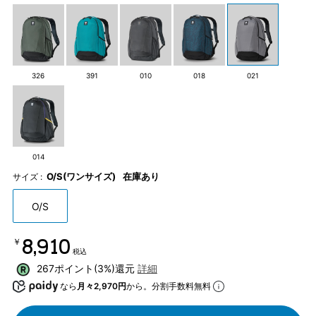
326
391
010
018
021
014
O/S(ワンサイズ)
在庫あり
サイズ :
O/S
￥8,910
税込
267ポイント(3%)還元
詳細
なら
月々2,970円
から。分割手数料無料