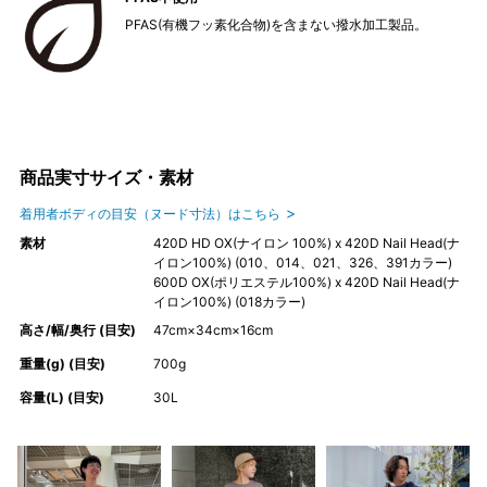
PFAS(有機フッ素化合物)を含まない撥水加工製品。
商品実寸サイズ・素材
着用者ボディの目安（ヌード寸法）はこちら
素材
420D HD OX(ナイロン 100%) x 420D Nail Head(ナ
イロン100%) (010、014、021、326、391カラー)
600D OX(ポリエステル100%) x 420D Nail Head(ナ
イロン100%) (018カラー)
高さ/幅/奥行 (目安)
47cm×34cm×16cm
重量(g) (目安)
700g
容量(L) (目安)
30L