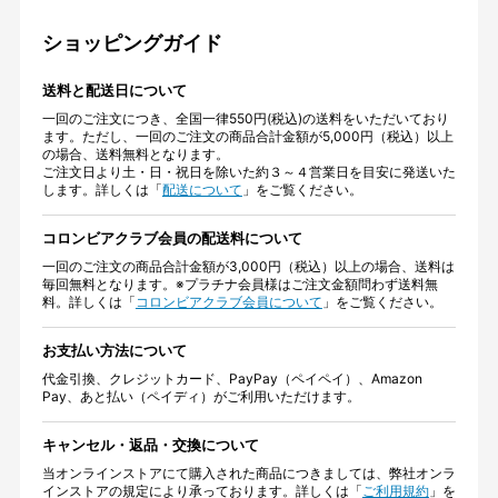
ショッピングガイド
送料と配送日について
一回のご注文につき、全国一律550円(税込)の送料をいただいており
ます。ただし、一回のご注文の商品合計金額が5,000円（税込）以上
の場合、送料無料となります。
ご注文日より土・日・祝日を除いた約３～４営業日を目安に発送いた
します。詳しくは「
配送について
」をご覧ください。
コロンビアクラブ会員の配送料について
一回のご注文の商品合計金額が3,000円（税込）以上の場合、送料は
毎回無料となります。※プラチナ会員様はご注文金額問わず送料無
料。詳しくは「
コロンビアクラブ会員について
」をご覧ください。
お支払い方法について
代金引換、クレジットカード、PayPay（ペイペイ）、Amazon
Pay、あと払い（ペイディ）がご利用いただけます。
キャンセル・返品・交換について
当オンラインストアにて購入された商品につきましては、弊社オンラ
インストアの規定により承っております。詳しくは「
ご利用規約
」を