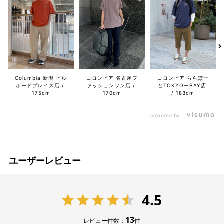
Columbia 新潟 ビル
コロンビア 名古屋フ
コロンビア ららぽー
ボードプレイス店
ァッションワン店
とTOKYOーBAY店
175cm
170cm
183cm
powered by
ユーザーレビュー
4.5
13
レビュー件数：
件