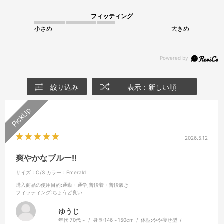
フィッティング
小さめ
大きめ
絞り込み
表示：新しい順
2026.5.12
爽やかなブルー‼️
サイズ：O/S
カラー：Emerald
購入商品の使用目的
:通勤・通学,普段着・普段履き
フィッティング
:ちょうど良い
ゆうじ
年代:
70代～
身長:
146～150cm
体型:
やや痩せ型