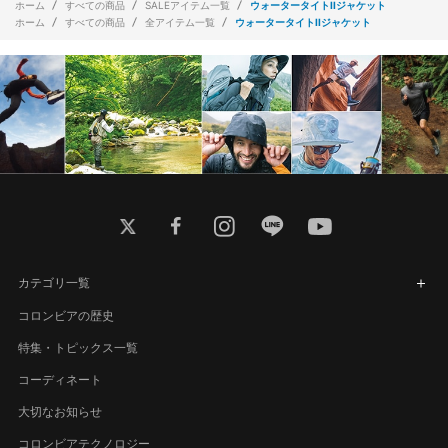
ホーム
すべての商品
SALEアイテム一覧
ウォータータイトIIジャケット
ホーム
すべての商品
全アイテム一覧
ウォータータイトIIジャケット
twitter
facebook
instagram
line
youtube
カテゴリ一覧
コロンビアの歴史
特集・トピックス一覧
コーディネート
大切なお知らせ
コロンビアテクノロジー