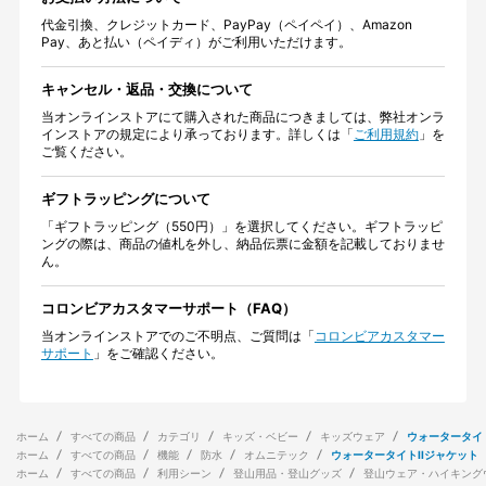
代金引換、クレジットカード、PayPay（ペイペイ）、Amazon
Pay、あと払い（ペイディ）がご利用いただけます。
キャンセル・返品・交換について
当オンラインストアにて購入された商品につきましては、弊社オンラ
インストアの規定により承っております。詳しくは「
ご利用規約
」を
ご覧ください。
ギフトラッピングについて
「ギフトラッピング（550円）」を選択してください。ギフトラッピ
ングの際は、商品の値札を外し、納品伝票に金額を記載しておりませ
ん。
コロンビアカスタマーサポート（FAQ）
当オンラインストアでのご不明点、ご質問は「
コロンビアカスタマー
サポート
」をご確認ください。
ホーム
すべての商品
カテゴリ
キッズ・ベビー
キッズウェア
ウォータータイト
ホーム
すべての商品
機能
防水
オムニテック
ウォータータイトIIジャケット
ホーム
すべての商品
利用シーン
登山用品・登山グッズ
登山ウェア・ハイキング