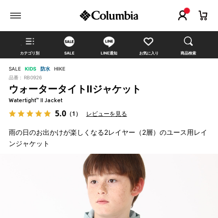
カテゴリ別
SALE
LINE通知
お気に入り
商品検索
SALE
KIDS
防水
HIKE
品番 :
RB0926
ウォータータイトIIジャケット
Watertight™ II Jacket
5.0
（1）
レビューを見る
雨の日のお出かけが楽しくなる2レイヤー（2層）のユース用レイ
ンジャケット