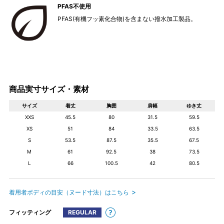
PFAS不使用
PFAS(有機フッ素化合物)を含まない撥水加工製品。
商品実寸サイズ・素材
サイズ
着丈
胸囲
肩幅
ゆき丈
XXS
45.5
80
31.5
59.5
XS
51
84
33.5
63.5
S
53.5
87.5
35.5
67.5
M
61
92.5
38
73.5
L
66
100.5
42
80.5
着用者ボディの目安（ヌード寸法）はこちら
フィッティング
REGULAR