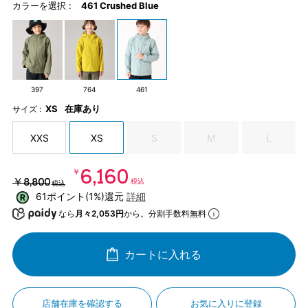
カラーを選択 :
461 Crushed Blue
397
764
461
XS
在庫あり
サイズ :
XXS
XS
S
M
L
￥6,160
￥8,800
税込
税込
61ポイント(1%)還元
詳細
なら
月々2,053円
から。分割手数料無料
カートに入れる
店舗在庫を確認する
お気に入りに登録