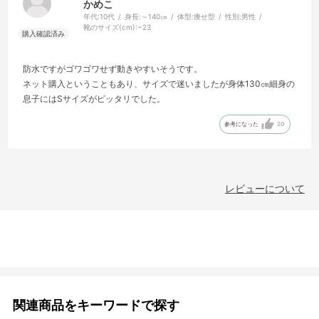
かめこ
年代:
10代
身長:
～140㎝
体型:
痩せ型
性別:
男性
靴のサイズ(cm):
~23
防水ですがゴワゴワせず動きやすいそうです。
ネット購入ということもあり、サイズで迷いましたが身体130㎝細身の
息子にはSサイズがピッタリでした。
参考になった
20
レビューについて
関連商品をキーワードで探す