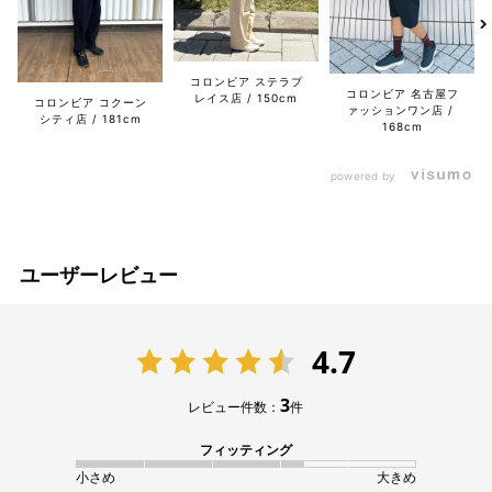
コロンビア ステラプ
コロンビア 名古屋フ
レイス店
150cm
コロンビア コクーン
ァッションワン店
シティ店
181cm
168cm
powered by
ユーザーレビュー
4.7
3
レビュー件数：
件
フィッティング
小さめ
大きめ