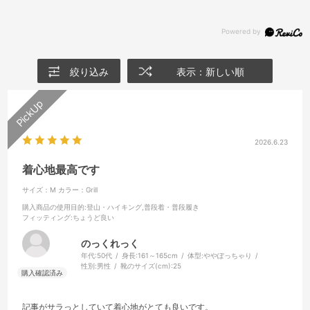
絞り込み
表示：新しい順
2026.6.23
着心地最高です
サイズ：M
カラー：Grill
購入商品の使用目的
:登山・ハイキング,普段着・普段履き
フィッティング
:ちょうど良い
のっくれっく
年代:
50代
身長:
161～165cm
体型:
ややぽっちゃり
性別:
男性
靴のサイズ(cm):
25
記事がサラっとしていて着心地がとても良いです。