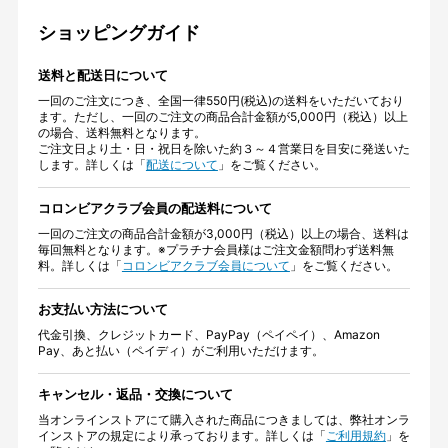
ショッピングガイド
送料と配送日について
一回のご注文につき、全国一律550円(税込)の送料をいただいており
ます。ただし、一回のご注文の商品合計金額が5,000円（税込）以上
の場合、送料無料となります。
ご注文日より土・日・祝日を除いた約３～４営業日を目安に発送いた
します。詳しくは「
配送について
」をご覧ください。
コロンビアクラブ会員の配送料について
一回のご注文の商品合計金額が3,000円（税込）以上の場合、送料は
毎回無料となります。※プラチナ会員様はご注文金額問わず送料無
料。詳しくは「
コロンビアクラブ会員について
」をご覧ください。
お支払い方法について
代金引換、クレジットカード、PayPay（ペイペイ）、Amazon
Pay、あと払い（ペイディ）がご利用いただけます。
キャンセル・返品・交換について
当オンラインストアにて購入された商品につきましては、弊社オンラ
インストアの規定により承っております。詳しくは「
ご利用規約
」を