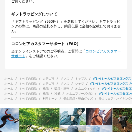
ご覧ください。
ギフトラッピングについて
「ギフトラッピング（550円）」を選択してください。ギフトラッピ
ングの際は、商品の値札を外し、納品伝票に金額を記載しておりませ
ん。
コロンビアカスタマーサポート（FAQ）
当オンラインストアでのご不明点、ご質問は「
コロンビアカスタマー
サポート
」をご確認ください。
ホーム
すべての商品
カテゴリ
メンズ
トップス
グレイシャルビスタロングス
ホーム
すべての商品
カテゴリ
メンズ
シャツ
グレイシャルビスタロングスリ
ホーム
すべての商品
機能
吸湿・速乾
オムニウィック
グレイシャルビスタロ
ホーム
すべての商品
機能
冷感
オムニフリーズゼロ
グレイシャルビスタロン
ホーム
すべての商品
利用シーン
登山用品・登山グッズ
登山ウェア・ハイキング