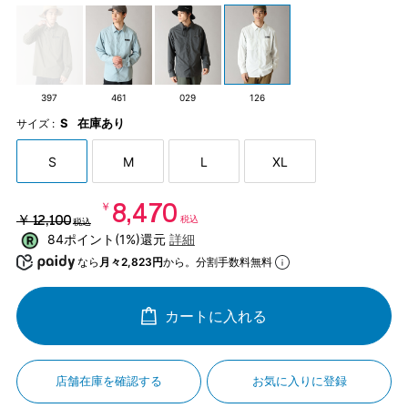
397
461
029
126
S
在庫あり
サイズ :
S
M
L
XL
￥8,470
￥12,100
税込
税込
84ポイント(1%)還元
詳細
なら
月々2,823円
から。分割手数料無料
カートに入れる
店舗在庫を確認する
お気に入りに登録