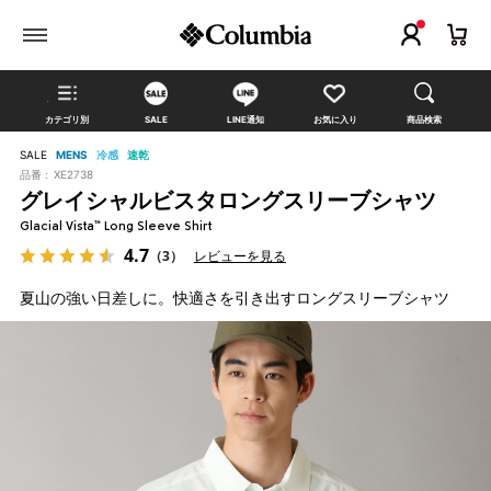
カテゴリ別
SALE
LINE通知
お気に入り
商品検索
SALE
MENS
冷感
速乾
品番 :
XE2738
グレイシャルビスタロングスリーブシャツ
Glacial Vista™ Long Sleeve Shirt
4.7
（3）
レビューを見る
夏山の強い日差しに。快適さを引き出すロングスリーブシャツ