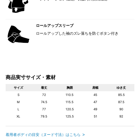
ロールアップスリーブ
ロールアップした袖のズレ落ちを防ぐボタン付き
商品実寸サイズ・素材
サイズ
着丈
胸囲
肩幅
ゆき丈
S
72
110.5
45
85.5
M
74.5
115.5
47
87.5
L
77
120.5
49
90
XL
79.5
125.5
51
92
着用者ボディの目安（ヌード寸法）はこちら