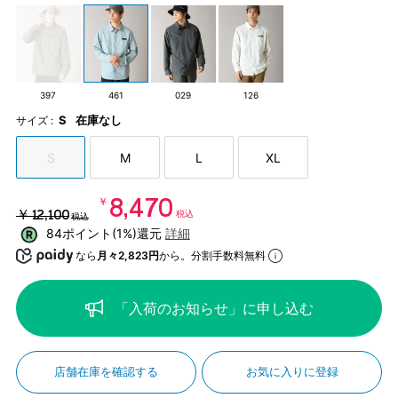
397
461
029
126
S
在庫なし
サイズ :
S
M
L
XL
￥8,470
￥12,100
税込
税込
84ポイント(1%)還元
詳細
なら
月々2,823円
から。分割手数料無料
「入荷のお知らせ」に申し込む
店舗在庫を確認する
お気に入りに登録