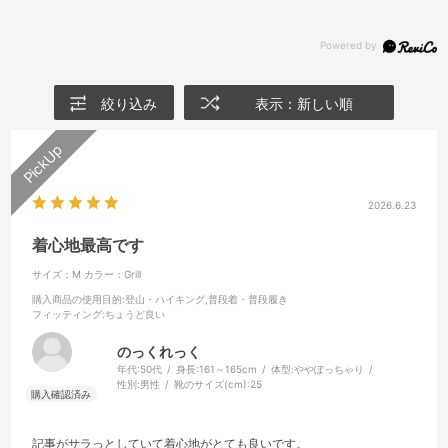
絞り込み
表示：新しい順
2026.6.23
着心地最高です
サイズ：M
カラー：Grill
購入商品の使用目的
:登山・ハイキング,普段着・普段履き
フィッティング
:ちょうど良い
のっくれっく
年代:
50代
身長:
161～165cm
体型:
ややぽっちゃり
性別:
男性
靴のサイズ(cm):
25
記事がサラっとしていて着心地がとても良いです。