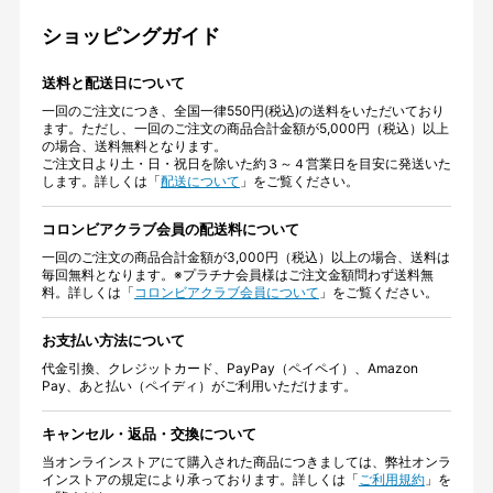
ショッピングガイド
送料と配送日について
一回のご注文につき、全国一律550円(税込)の送料をいただいており
ます。ただし、一回のご注文の商品合計金額が5,000円（税込）以上
の場合、送料無料となります。
ご注文日より土・日・祝日を除いた約３～４営業日を目安に発送いた
します。詳しくは「
配送について
」をご覧ください。
コロンビアクラブ会員の配送料について
一回のご注文の商品合計金額が3,000円（税込）以上の場合、送料は
毎回無料となります。※プラチナ会員様はご注文金額問わず送料無
料。詳しくは「
コロンビアクラブ会員について
」をご覧ください。
お支払い方法について
代金引換、クレジットカード、PayPay（ペイペイ）、Amazon
Pay、あと払い（ペイディ）がご利用いただけます。
キャンセル・返品・交換について
当オンラインストアにて購入された商品につきましては、弊社オンラ
インストアの規定により承っております。詳しくは「
ご利用規約
」を