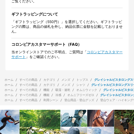
ご覧ください。
ギフトラッピングについて
「ギフトラッピング（550円）」を選択してください。ギフトラッピ
ングの際は、商品の値札を外し、納品伝票に金額を記載しておりませ
ん。
コロンビアカスタマーサポート（FAQ）
当オンラインストアでのご不明点、ご質問は「
コロンビアカスタマー
サポート
」をご確認ください。
ホーム
すべての商品
カテゴリ
メンズ
トップス
グレイシャルビスタロングス
ホーム
すべての商品
カテゴリ
メンズ
シャツ
グレイシャルビスタロングスリ
ホーム
すべての商品
機能
吸湿・速乾
オムニウィック
グレイシャルビスタロ
ホーム
すべての商品
機能
冷感
オムニフリーズゼロ
グレイシャルビスタロン
ホーム
すべての商品
利用シーン
登山用品・登山グッズ
登山ウェア・ハイキング