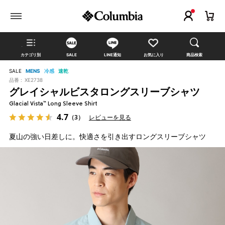
カテゴリ別
SALE
LINE通知
お気に入り
商品検索
SALE
MENS
冷感
速乾
品番 :
XE2738
グレイシャルビスタロングスリーブシャツ
Glacial Vista™ Long Sleeve Shirt
4.7
（3）
レビューを見る
夏山の強い日差しに。快適さを引き出すロングスリーブシャツ