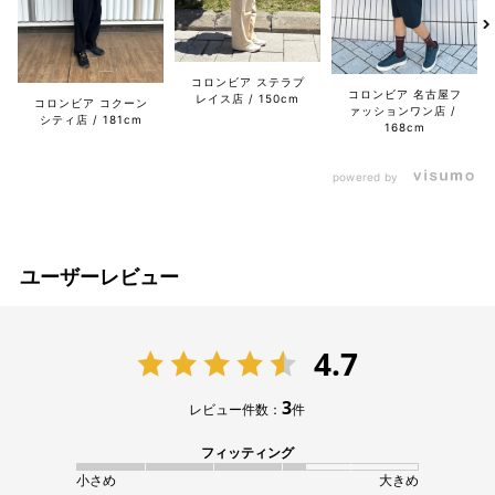
コロンビア ステラプ
コロンビア 名古屋フ
レイス店
150cm
コロンビア コクーン
ァッションワン店
シティ店
181cm
168cm
powered by
ユーザーレビュー
4.7
3
レビュー件数：
件
フィッティング
小さめ
大きめ