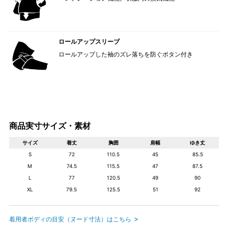
ロールアップスリーブ
ロールアップした袖のズレ落ちを防ぐボタン付き
商品実寸サイズ・素材
サイズ
着丈
胸囲
肩幅
ゆき丈
S
72
110.5
45
85.5
M
74.5
115.5
47
87.5
L
77
120.5
49
90
XL
79.5
125.5
51
92
着用者ボディの目安（ヌード寸法）はこちら