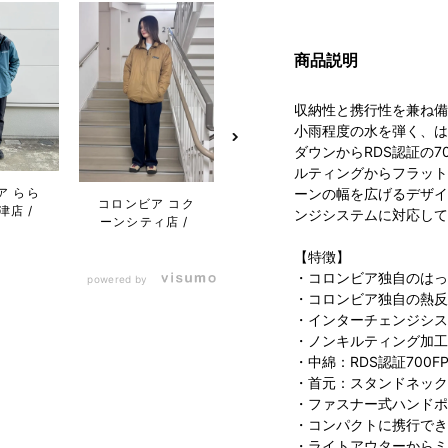
商品説明
収納性と携行性を兼ね備
小雨程度の水を弾く、は
ダウンからRDS認証の
ルティングからフラット
ア らら
ーンの幅を広げるデザイ
コロンビア コク
コロンビア 阪急
コロン
津店
ンジシステムに対応して
ーンシティ店
西宮ガーデンズ
屋フ
店
ワ
【特徴】
・コロンビア独自のはっ
powered by
・コロンビア独自の熱反
・インターチェンジシス
・ノンキルティング加工
・中綿：RDS認証700
・首元：スタンドネック
・ファスナー式ハンドポ
・コンパクトに携行でき
・ライトアウターからミ