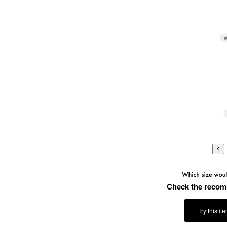
W
Check the recom
Try this it