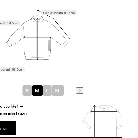
Sleeve length
87.5cm
idth
58.5cm
Length
67.5cm
S
M
L
XL
mended size
em on