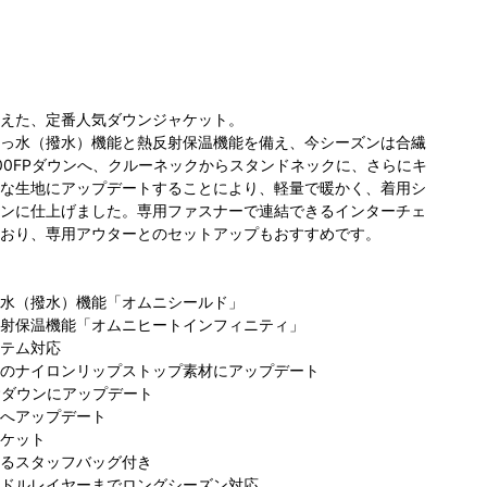
えた、定番人気ダウンジャケット。
っ水（撥水）機能と熱反射保温機能を備え、今シーズンは合繊
700FPダウンへ、クルーネックからスタンドネックに、さらにキ
な生地にアップデートすることにより、軽量で暖かく、着用シ
ンに仕上げました。専用ファスナーで連結できるインターチェ
ビア 名古
コロンビア キラ
コロンビア キラ
コ
おり、専用アウターとのセットアップもおすすめです。
ァッション
リナ京王吉祥寺
リナ京王吉祥寺
屋
ン店
店
店
水（撥水）機能「オムニシールド」
射保温機能「オムニヒートインフィニティ」
テム対応
のナイロンリップストップ素材にアップデート
FPダウンにアップデート
へアップデート
ケット
るスタッフバッグ付き
ドルレイヤーまでロングシーズン対応