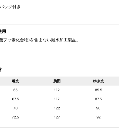
バッグ付き
使用
(有機フッ素化合物)を含まない撥水加工製品。
材
着丈
胸囲
ゆき丈
65
112
85.5
67.5
117
87.5
70
122
90
72.5
127
92