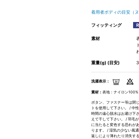
着用者ボディの目安（ヌ
フィッティング
素材
重量(g) (目安)
洗濯表示：
素材：
表地：ナイロン100% 
ボタン、ファスナー等は閉じて
トを使用して下さい。 / 中
時間の遠心脱水はお避け下さい
えて干して下さい。 / 羽毛
に当たると変色する恐れがあ
ります。 / 湿気の少ない風
返しにより薄れたり消失す