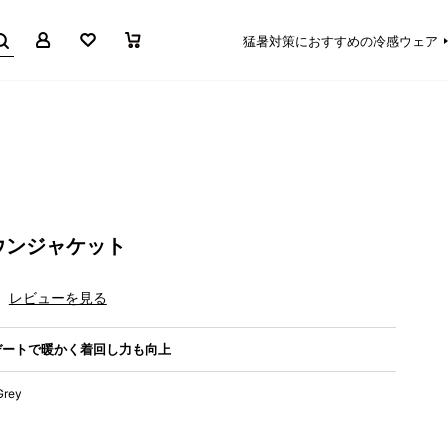
マイページ
お気に入り
買い物かご
猛暑対策におすすめの冷感ウェア
ウンジャケット
レビューを見る
デートで暖かく着回し力も向上
Grey