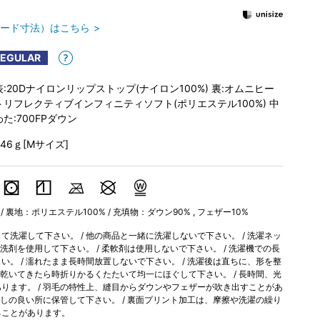
ード寸法）はこちら
REGULAR
表:20Dナイロンリップストップ(ナイロン100%) 裏:オムニヒー
トリフレクティブインフィニティソフト(ポリエステル100%) 中
わた:700FPダウン
346ｇ[Mサイズ]
/ 裏地：ポリエステル100% / 充填物：ダウン90% , フェザー10%
洗濯して下さい。 / 他の商品と一緒に洗濯しないで下さい。 / 洗濯ネッ
性洗剤を使用して下さい。 / 柔軟剤は使用しないで下さい。 / 洗濯機での長
。 / 濡れたまま長時間放置しないで下さい。 / 洗濯後は直ちに、形を整
が乾いてきたら時折りかるくたたいて均一にほぐして下さい。 / 長時間、光
ります。 / 羽毛の特性上、縫目からダウンやフェザーが吹き出すことがあ
通しの良い所に保管して下さい。 / 裏面プリント加工は、摩擦や洗濯の繰り
ることがあります。