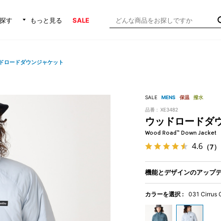
探す
もっと見る
SALE
ドロードダウンジャケット
SALE
MENS
保温
撥水
品番 :
XE3482
ウッドロードダ
Wood Road™ Down Jacket
4.6
（7）
機能とデザインのアップ
カラーを選択 :
031 Cirrus 