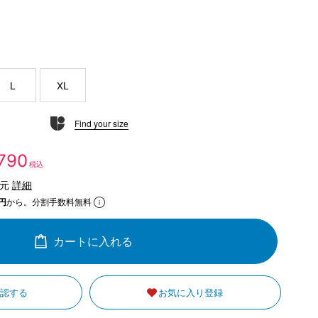
L
XL
Find your size
,790
税込
還元
詳細
円
から。分割手数料無料
カートに入れる
確認する
お気に入り登録