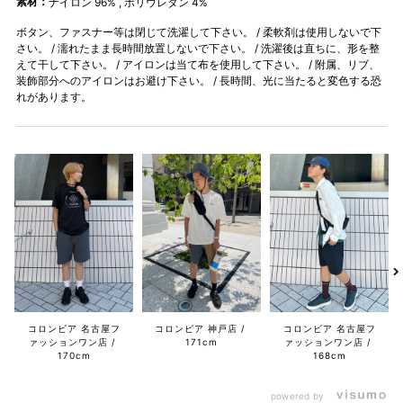
素材：
ナイロン 96% , ポリウレタン 4%
ボタン、ファスナー等は閉じて洗濯して下さい。 / 柔軟剤は使用しないで下
さい。 / 濡れたまま長時間放置しないで下さい。 / 洗濯後は直ちに、形を整
えて干して下さい。 / アイロンは当て布を使用して下さい。 / 附属、リブ、
装飾部分へのアイロンはお避け下さい。 / 長時間、光に当たると変色する恐
れがあります。
コロンビア 名古屋フ
コロンビア 神戸店
コロンビア 名古屋フ
ァッションワン店
171cm
ァッションワン店
170cm
168cm
powered by