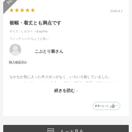
2026.8.2
裾幅・着丈とも満点です
サイズ：L
カラー：Graphite
フィッティング
:ちょうど良い
こぶとり爺さん
なかなか気に入った半ズボンがなく、いろいろ探していました。
カッシュマンIIショートと出会い、試しに購入し着用してみたら、イメ
ージにピッタリでした。ウエスト調整のベルトも気に入っています。
続きを読む
思わず、色違いを購入させていただきました。
参考になった
1
もっと見る