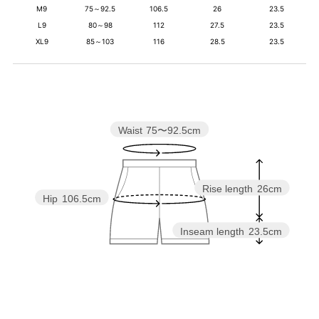
M9
75～92.5
106.5
26
23.5
L9
80～98
112
27.5
23.5
XL9
85～103
116
28.5
23.5
Waist
75〜92.5cm
Rise length
26cm
Hip
106.5cm
Inseam length
23.5cm