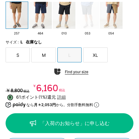
257
464
010
053
054
L
在庫なし
サイズ :
S
M
L
XL
Find your size
￥6,160
￥8,800
税込
税込
61ポイント(1%)還元
詳細
なら
月々2,053円
から。分割手数料無料
「入荷のお知らせ」に申し込む