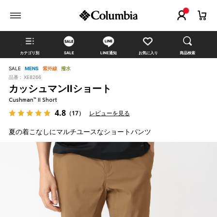
カテゴリ別
SALE
LINE通知
お気に入り
商品検索
SALE
MENS
紫外線
撥水
品番 :
XE8266
カッシュマンIIショート
Cushman™ II Short
4.8
（17）
レビューを見る
夏の着こなしにマルチユースなショートパンツ