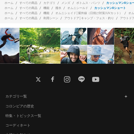
ホーム
すべての商品
カテゴリ
メンズ
ボトムス・パンツ
カッシュマンIIショ
ホーム
すべての商品
機能
撥水
オムニシールド
カッシュマンIIショート
ホーム
すべての商品
機能
オムニシェイド│紫外線（日焼け対策/UVカット）
オ
ホーム
すべての商品
利用シーン
アウトドア│キャンプ・フェス・釣り
アウトド
twitter
facebook
instagram
line
youtube
カテゴリ一覧
コロンビアの歴史
特集・トピックス一覧
コーディネート