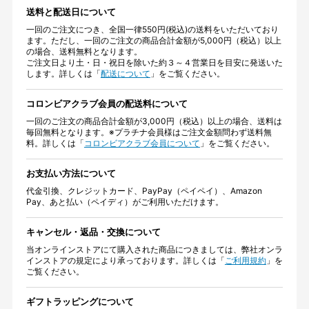
送料と配送日について
一回のご注文につき、全国一律550円(税込)の送料をいただいており
ます。ただし、一回のご注文の商品合計金額が5,000円（税込）以上
の場合、送料無料となります。
ご注文日より土・日・祝日を除いた約３～４営業日を目安に発送いた
します。詳しくは「
配送について
」をご覧ください。
コロンビアクラブ会員の配送料について
一回のご注文の商品合計金額が3,000円（税込）以上の場合、送料は
毎回無料となります。※プラチナ会員様はご注文金額問わず送料無
料。詳しくは「
コロンビアクラブ会員について
」をご覧ください。
お支払い方法について
代金引換、クレジットカード、PayPay（ペイペイ）、Amazon
Pay、あと払い（ペイディ）がご利用いただけます。
キャンセル・返品・交換について
当オンラインストアにて購入された商品につきましては、弊社オンラ
インストアの規定により承っております。詳しくは「
ご利用規約
」を
ご覧ください。
ギフトラッピングについて