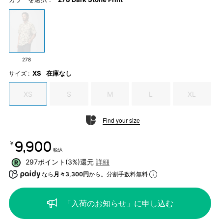
278
XS
在庫なし
サイズ :
XS
S
M
L
XL
Find your size
￥9,900
税込
297ポイント(3%)還元
詳細
なら
月々3,300円
から。分割手数料無料
「入荷のお知らせ」に申し込む