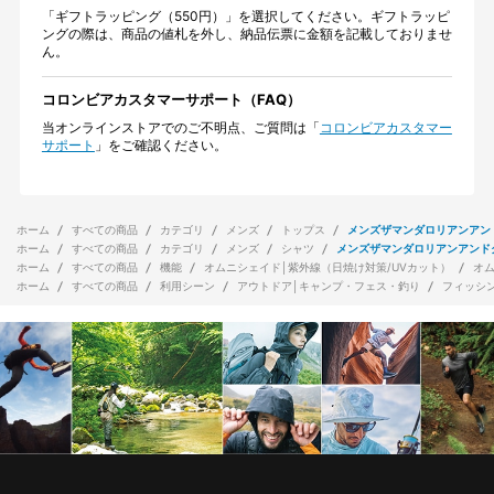
「ギフトラッピング（550円）」を選択してください。ギフトラッピ
ングの際は、商品の値札を外し、納品伝票に金額を記載しておりませ
ん。
コロンビアカスタマーサポート（FAQ）
当オンラインストアでのご不明点、ご質問は「
コロンビアカスタマー
サポート
」をご確認ください。
ホーム
すべての商品
カテゴリ
メンズ
トップス
メンズザマンダロリアンアン
ホーム
すべての商品
カテゴリ
メンズ
シャツ
メンズザマンダロリアンアンド
ホーム
すべての商品
機能
オムニシェイド│紫外線（日焼け対策/UVカット）
オ
ホーム
すべての商品
利用シーン
アウトドア│キャンプ・フェス・釣り
フィッシ