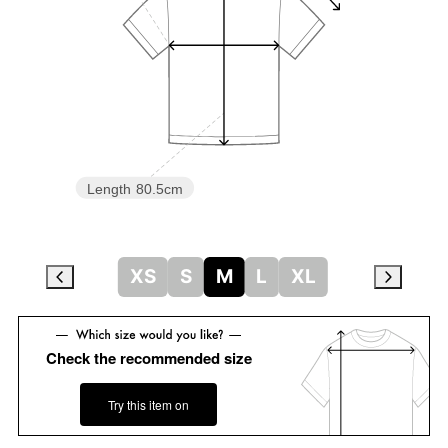
Length
80.5cm
XS
S
M
L
XL
Check the recommended size
Try this item on