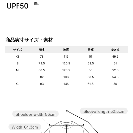
能。
商品実寸サイズ・素材
サイズ
着丈
胸囲
肩幅
ゆき丈
XS
78
113
51
49.5
S
79.5
120.5
53.5
51
M
80.5
128.5
56
52.5
L
82
136
58.5
54.5
XL
83
146
61.5
56
Sleeve length
52.5cm
Shoulder width
56cm
Width
64.3cm