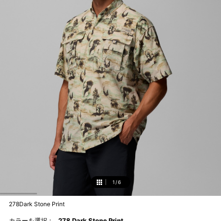
1
/
6
1
278Dark Stone Print
カラーを選択 :
278 Dark Stone Print