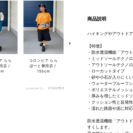
商品説明
ハイキングやアウトドア
【特徴】
・防水透湿機能「アウト
・ミッドソールテクノロ
ア らら
コロンビア らら
コロンビア 名古
コロン
・アウトソールテクノロ
田店
ぽーと磐田店
屋ファッション
屋フ
・ローカットタイプ
cm
155cm
ワン店
170cm
ワン店
・砂や小石が入りにくい
・ウォータープルーフシ
powered by
・ポリエステルメッシュ
・厚みを増したミッドソ
・クッション性と反発性
・濡れた路面や泥に対応
防水透湿機能「アウトド
すくします。