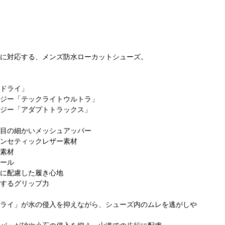
に対応する、メンズ防水ローカットシューズ。
ドライ」
ジー「テックライトウルトラ」
ビア 名古
コロンビア らら
Columbia 新潟
コ
ジー「アダプトトラックス」
ァッション
ぽーと名古屋み
ビルボードプレ
キ
170cm
なとアクルス店
イス店
178cm
ー
173cm
目の細かいメッシュアッパー
ンセティックレザー素材
素材
ール
に配慮した履き心地
するグリップ力
ライ」が水の侵入を抑えながら、シューズ内のムレを逃がしや