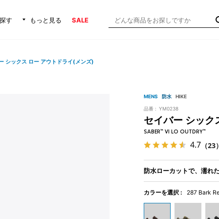
探す
もっと見る
SALE
ー シックス ロー アウトドライ(メンズ)
MENS
防水
HIKE
品番 :
YM0238
セイバー シックス
SABER™ VI LO OUTDRY™
4.7
（23
防水ローカットで、濡れ
カラーを選択 :
287 Bark R