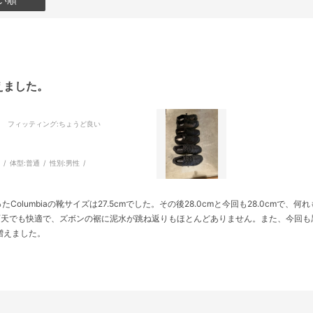
えました。
フィッティング
:ちょうど良い
m
体型:
普通
性別:
男性
買ったColumbiaの靴サイズは27.5cmでした。その後28.0cmと今回も28.0cm
雨天でも快適で、ズボンの裾に泥水が跳ね返りもほとんどありません。また、今回も
増えました。