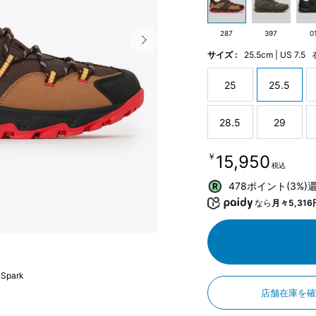
287
397
0
サイズ :
25.5cm | US 7.5
25
25.5
28.5
29
￥15,950
税込
478ポイント(3%)
なら
月々5,316
 Spark
店舗在庫を