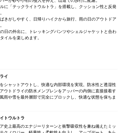
パーが砂や小石の侵入を抑え、山道での歩行に配慮。
ルに「テックライトウルトラ」を搭載し、クッション性と反発
。
ばきがしやすく、日帰りハイクから旅行、雨の日のアウトドア
。
の日の外出に、トレッキングパンツやシェルジャケットと合わ
タイルを楽しめます。
ライ
をシャットアウトし、快適な内部環境を実現。防水性と透湿性
アウトドライの防水メンブレンをアッパーの内側に直接接着す
風雨や雪を最外層部で完全にブロックし、快適な状態を保ちま
イトウルトラ
ア史上最高のエナジーリターンと衝撃吸収性を兼ね備えたミッ
テクノロジー。軽量性・柔軟性も向上し、アップデート。あら