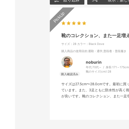
靴のコレクション、また一足増
サイズ：28
カラー：Black Dove
購入商品の使用目的
:通勤・通学,普段着・普段履き
noburin
年代:
70代～
身長:
171～175c
靴のサイズ(cm):
28
サイズは27.5cm〜28.0cmです。最初に
ています。また、3足ともに防水性が高く
が良いです。靴のコレクション、また一足