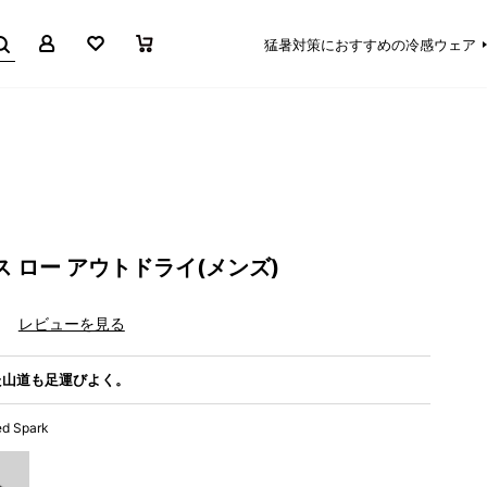
マイページ
お気に入り
買い物かご
猛暑対策におすすめの冷感ウェア
 ロー アウトドライ(メンズ)
）
レビューを見る
た山道も足運びよく。
ed Spark