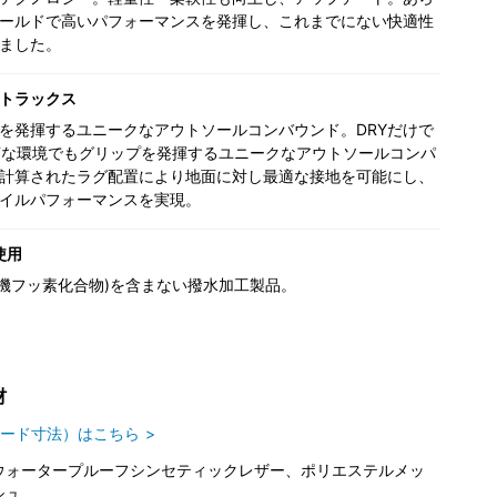
ールドで高いパフォーマンスを発揮し、これまでにない快適性
ました。
トラックス
を発揮するユニークなアウトソールコンバウンド。DRYだけで
Tな環境でもグリップを発揮するユニークなアウトソールコンパ
計算されたラグ配置により地面に対し最適な接地を可能にし、
イルパフォーマンスを実現。
使用
(有機フッ素化合物)を含まない撥水加工製品。
材
ード寸法）はこちら
ウォータープルーフシンセティックレザー、ポリエステルメッ
シュ