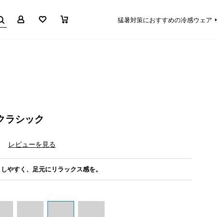
マイページ
お気に入り
買い物かご
猛暑対策におすすめの冷感ウェア
クラシック
）
レビューを見る
きしやすく、足元にリラックス感を。