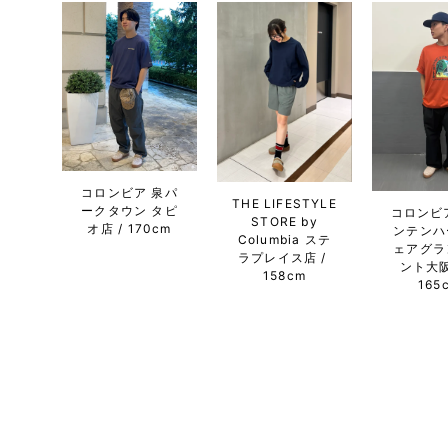
コロンビア 泉パ
THE LIFESTYLE
ークタウン タピ
コロンビ
STORE by
オ店
170cm
ンテンハ
Columbia ステ
ェアグラ
ラプレイス店
ント大
158cm
165