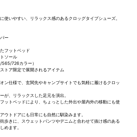
に使いやすい、リラックス感のあるクロッグタイプシューズ。
パー
たフットベッド
トソール
ロンビア
コロンビア アウ
コロンビア サッ
コ
/565/726カラー）
 IS みなと
トドアヴィレッ
ポロファクトリｰ
ポ
ストア限定で展開されるアイテム
らい店
ジ店
174cm
店
160cm
77cm
オン仕様で、玄関先やキャンプサイトでも気軽に履けるクロッ
ーが、リラックスした足元を演出。
フットベッドにより、ちょっとした外出や屋内外の移動にも使
アウトドアにも日常にも自然に馴染みます。
街歩きに、スウェットパンツやデニムと合わせて抜け感のある
しめます。