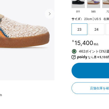
011
565
7
サイズ :
23cm | US 5
在
23
24
￥15,400
税込
462ポイント(3%)
なら
月々5,133
店舗在庫を
ch