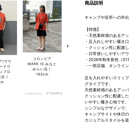
商品説明
キャンプや近所への外出
【特徴】
・天然素材感のあるアッ
・足入れしやすい履き口
・クッション性に配慮し
・日常使いしやすいアウ
コロンビア
Columbia 二子
コ
・2026年秋冬新色（011
ア/マウ
MARK IS みなと
玉川ライズ S.C.
MARK
・一部店舗、オンライン
ードウ
みらい店
店
163cm
み
ンフロ
163cm
1
阪店
足を入れやすいスリップ
cm
グタイプです。
天然素材感のあるアッパ
powered by
クッション性に配慮した
いやすい履き心地です。
シンプルなデザインで、
キャンプサイトや休日の
カジュアルスタイルを楽