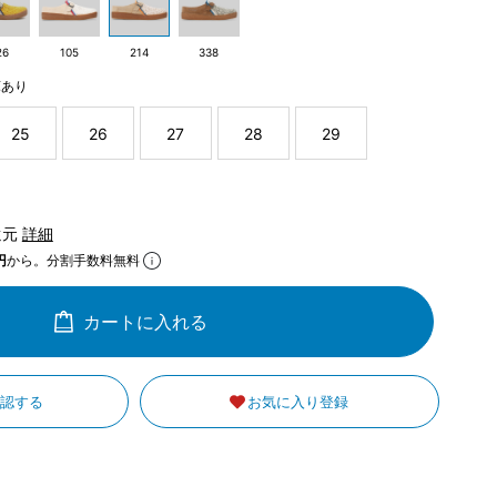
26
105
214
338
庫あり
25
26
27
28
29
還元
詳細
円
から。分割手数料無料
カートに入れる
確認する
お気に入り登録