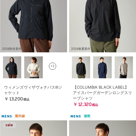
2026秋冬新作
2026春夏新作
+2
ウィメンズヴィザヴォナパスIIIジ
【COLUMBIA BLACK LABEL】
ャケット
アイスバーグガーデンロングスリ
ーブシャツ
￥13,200
税込
￥12,320
税込
紫外線
速乾
MENS
MENS