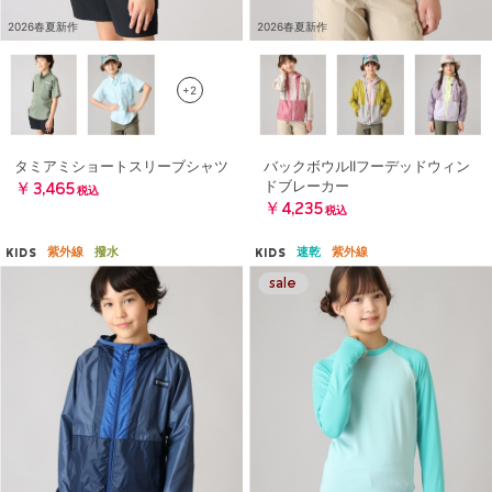
2026春夏新作
2026春夏新作
+2
タミアミショートスリーブシャツ
バックボウルIIフーデッドウィン
ドブレーカー
￥3,465
税込
￥4,235
税込
紫外線
撥水
速乾
紫外線
KIDS
KIDS