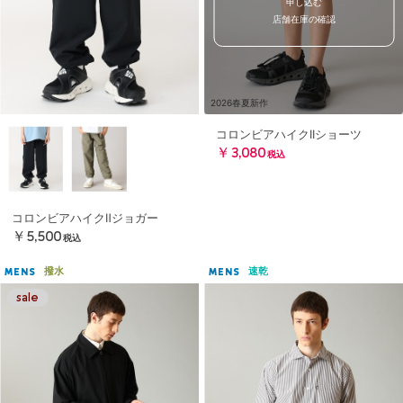
申し込む
店舗在庫の確認
2026春夏新作
コロンビアハイクIIショーツ
￥3,080
税込
コロンビアハイクⅡジョガー
￥5,500
税込
撥水
速乾
MENS
MENS