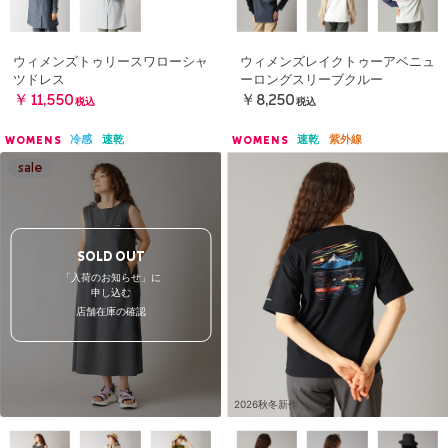
ウィメンズトゥリースワローシャ
ウィメンズレイクトゥーアベニュ
ツドレス
ーロングスリーブクルー
￥11,550
￥8,250
税込
税込
冷感
速乾
速乾
紫外線
WOMENS
WOMENS
SOLD OUT
「入荷のお知らせ」に
申し込む
店舗在庫の確認
2026秋冬新作