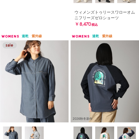
ウィメンズトゥリースワローオム
ニフリーズゼロショーツ
￥8,470
税込
速乾
紫外線
速乾
紫外線
WOMENS
WOMENS
2026秋冬新作