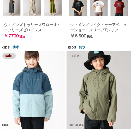
ウィメンズトゥリースワローオム
ウィメンズレイクトゥーアベニュ
ニフリーズゼロドレス
ーショートスリーブTシャツ
￥7,700
￥6,600
税込
税込
防水
防水
KIDS
KIDS
HIKE
2026春夏新作