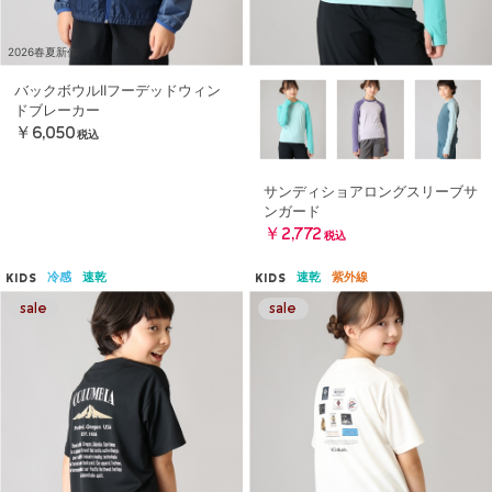
2026春夏新作
バックボウルIIフーデッドウィン
ドブレーカー
￥6,050
税込
サンディショアロングスリーブサ
ンガード
￥2,772
税込
冷感
速乾
速乾
紫外線
KIDS
KIDS