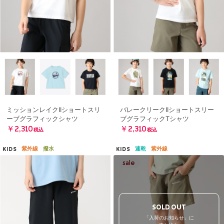
ミッションレイクIIショートスリ
バレークリークIIショートスリー
ーブグラフィックシャツ
ブグラフィックTシャツ
￥2,310
￥2,310
税込
税込
紫外線
撥水
速乾
紫外線
KIDS
KIDS
SOLD OUT
「入荷のお知らせ」に