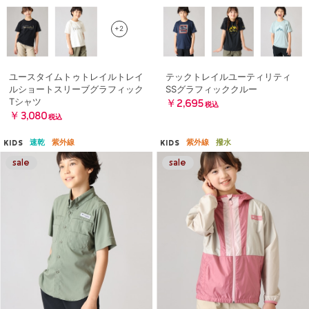
+2
ユースタイムトゥトレイルトレイ
テックトレイルユーティリティ
ルショートスリーブグラフィック
SSグラフィッククルー
Tシャツ
￥2,695
税込
￥3,080
税込
速乾
紫外線
紫外線
撥水
KIDS
KIDS