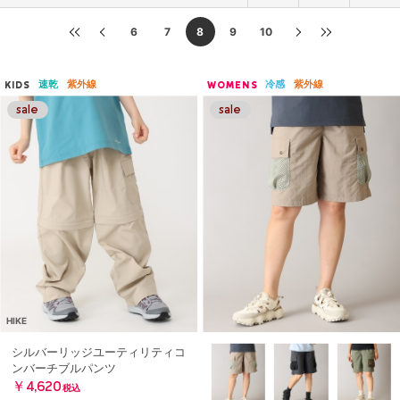
6
7
8
9
10
速乾
紫外線
冷感
紫外線
KIDS
WOMENS
HIKE
シルバーリッジユーティリティコ
ンバーチブルパンツ
￥4,620
税込