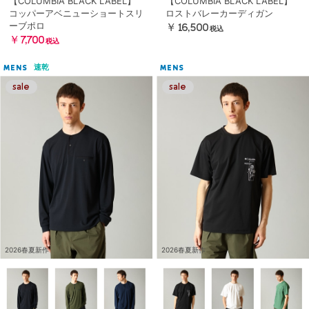
【COLUMBIA BLACK LABEL】
【COLUMBIA BLACK LABEL】
コッパーアベニューショートスリ
ロストバレーカーディガン
ーブポロ
￥16,500
税込
￥7,700
税込
速乾
MENS
MENS
2026春夏新作
2026春夏新作