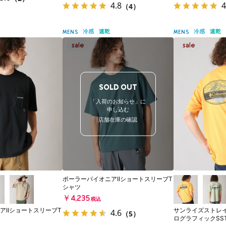
4.8
4
（4）
冷感
速乾
冷感
速乾
MENS
MENS
SOLD OUT
「入荷のお知らせ」に
申し込む
店舗在庫の確認
ポーラーパイオニアIIショートスリーブT
シャツ
￥4,235
税込
アIIショートスリーブT
サンライズストレ
4.6
（5）
ログラフィックSS