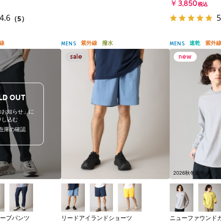
￥3,850
税込
4.6
5
（5）
線
紫外線
撥水
速乾
紫外
MENS
MENS
LD OUT
のお知らせ」に
申し込む
在庫の確認
2026秋冬新作
ープパンツ
リードアイランドショーツ
ニューファウンド