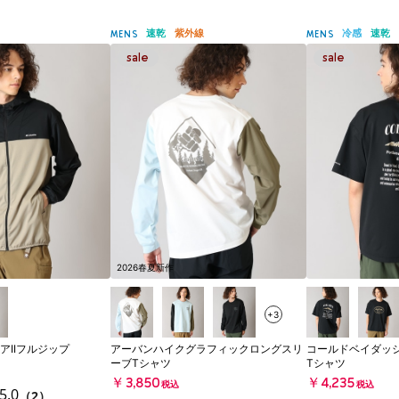
速乾
紫外線
冷感
速乾
MENS
MENS
2026春夏新作
+3
アIIフルジップ
アーバンハイクグラフィックロングスリ
コールドベイダッ
ーブTシャツ
Tシャツ
￥3,850
￥4,235
税込
税込
5.0
（2）