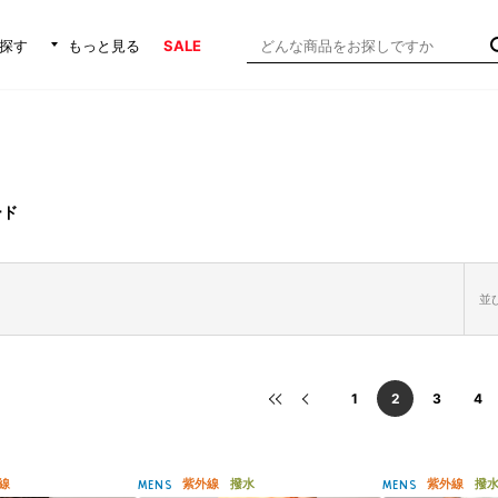
探す
もっと見る
SALE
ード
並び
1
2
3
4
線
紫外線
撥水
紫外線
撥
MENS
MENS