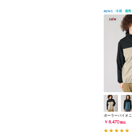
冷感
速乾
MENS
ポーラーパイオニ
￥8,470
税込