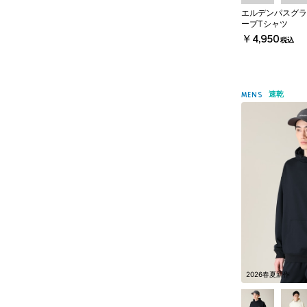
エルデンパスグラ
ーブTシャツ
￥4,950
税込
速乾
MENS
2026春夏新作