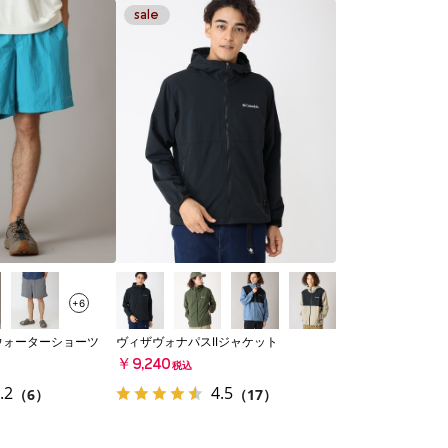
+6
ウォーターショーツ
ヴィザヴォナパスIIジャケット
￥9,240
税込
.2
4.5
（6）
（17）