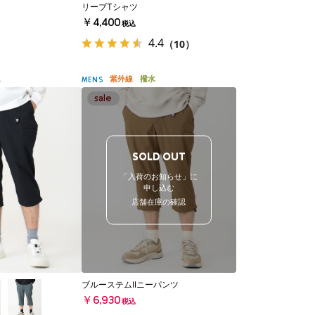
リーブTシャツ
￥4,400
税込
4.4
（10）
水
紫外線
撥水
MENS
SOLD OUT
「入荷のお知らせ」に
申し込む
店舗在庫の確認
ブルーステムIIニーパンツ
￥6,930
税込