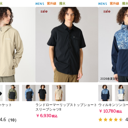
水
紫外線
撥水
紫外線
撥
MENS
MENS
2026春夏新作
ャケット
ランドローマーリップストップショート
ウィルキンソンコ
スリーブシャツII
￥10,780
税込
￥6,930
税込
4.6
4
（10）