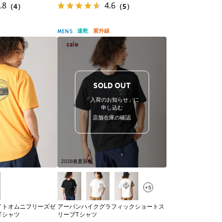
.8
4.6
（4）
（5）
速乾
紫外線
MENS
SOLD OUT
「入荷のお知らせ」に
申し込む
店舗在庫の確認
2026春夏新作
+5
イトオムニフリーズゼ
アーバンハイクグラフィックショートス
Tシャツ
リーブTシャツ