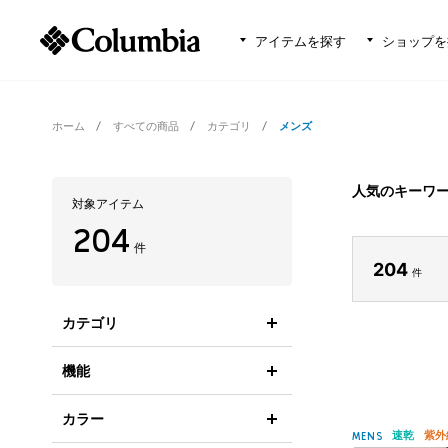
アイテムを探す
ショップを
ホーム
すべての商品
カテゴリ
メンズ
人気のキーワ
対象アイテム
204
件
204
件
カテゴリ
機能
カラー
速乾
紫外
MENS