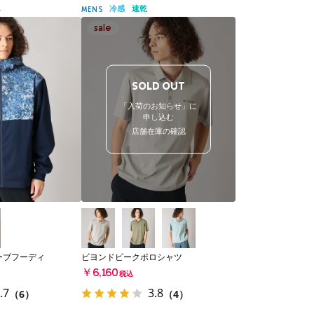
水
冷感
速乾
MENS
SOLD OUT
「入荷のお知らせ」に
申し込む
店舗在庫の確認
ーブフーディ
ビヨンドピークポロシャツ
￥6,160
税込
.7
3.8
（6）
（4）