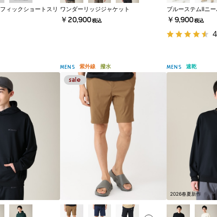
フィックショートスリ
ワンダーリッジジャケット
ブルーステムIIニ
￥20,900
￥9,900
税込
税込
4
紫外線
撥水
速乾
MENS
MENS
2026春夏新作