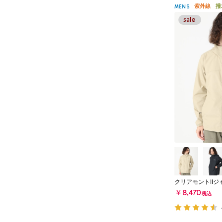
紫外線
撥
MENS
クリアモントIIジ
￥8,470
税込