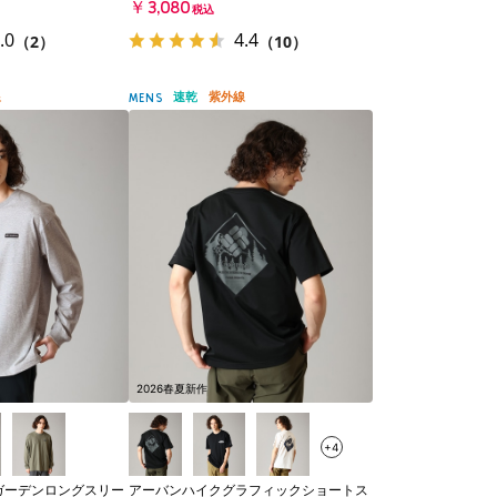
￥3,080
税込
.0
4.4
（2）
（10）
線
速乾
紫外線
MENS
2026春夏新作
+4
ガーデンロングスリー
アーバンハイクグラフィックショートス