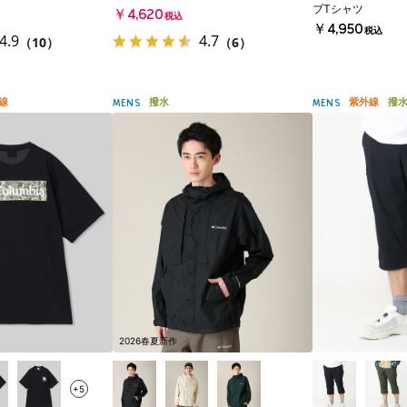
ブTシャツ
￥4,620
税込
￥4,950
税込
4.9
4.7
（10）
（6）
線
撥水
紫外線
撥
MENS
MENS
2026春夏新作
+5