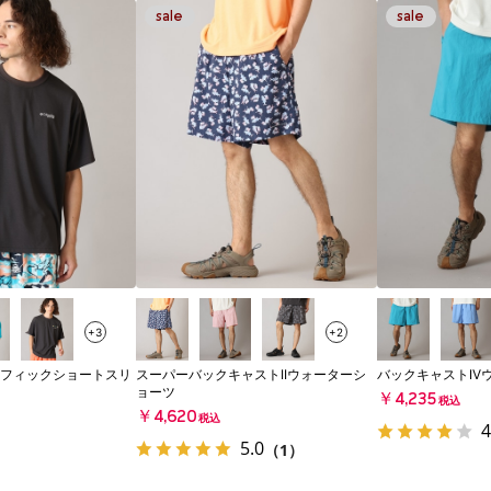
+3
+2
フィックショートスリ
スーパーバックキャストIIウォーターシ
バックキャストIV
ョーツ
￥4,235
税込
￥4,620
税込
4
5.0
（1）