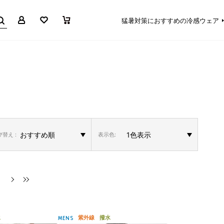
マイページ
お気に入り
買い物かご
猛暑対策におすすめの冷感ウェア
替え :
表示色:
水
紫外線
撥水
MENS