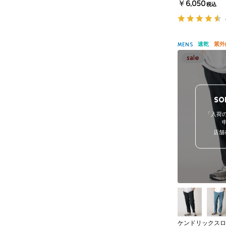
￥6,050
税込
速乾
紫外
MENS
SO
「入荷
店舗
ケンドリックスロ