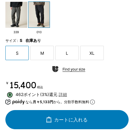
339
010
S
在庫あり
サイズ :
S
M
L
XL
Find your size
￥15,400
税込
462ポイント(3%)還元
詳細
なら
月々5,133円
から。分割手数料無料
カートに入れる