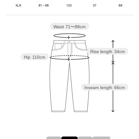
XLR
81～98
120
37
69
Waist
71〜88cm
Rise length
34cm
Hip
110cm
Inseam length
66cm