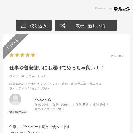
絞り込み
表示：新しい順
2026.8.2
仕事や普段使いにも履けてめっちゃ良い！！
サイズ：XL
カラー：Black
購入商品の使用目的
:キャンプ・フェス,通勤・通学,普段着・普段履き
フィッティング
:ちょうど良い
ヘムヘム
年代:
20代
身長:
180cm～
体型:
普通
性別:
男性
靴のサイズ(cm):
28.5
仕事、プライベート両方で使ってます
凄いお気に入りです。