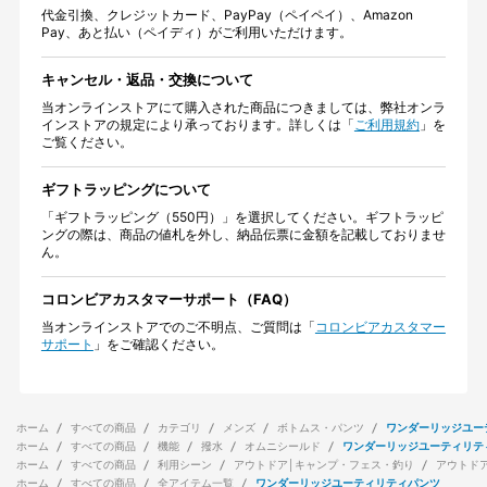
代金引換、クレジットカード、PayPay（ペイペイ）、Amazon
Pay、あと払い（ペイディ）がご利用いただけます。
キャンセル・返品・交換について
当オンラインストアにて購入された商品につきましては、弊社オンラ
インストアの規定により承っております。詳しくは「
ご利用規約
」を
ご覧ください。
ギフトラッピングについて
「ギフトラッピング（550円）」を選択してください。ギフトラッピ
ングの際は、商品の値札を外し、納品伝票に金額を記載しておりませ
ん。
コロンビアカスタマーサポート（FAQ）
当オンラインストアでのご不明点、ご質問は「
コロンビアカスタマー
サポート
」をご確認ください。
ホーム
すべての商品
カテゴリ
メンズ
ボトムス・パンツ
ワンダーリッジユー
ホーム
すべての商品
機能
撥水
オムニシールド
ワンダーリッジユーティリテ
ホーム
すべての商品
利用シーン
アウトドア│キャンプ・フェス・釣り
アウトド
ホーム
すべての商品
全アイテム一覧
ワンダーリッジユーティリティパンツ