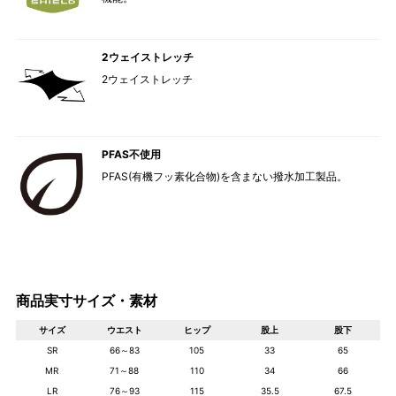
2ウェイストレッチ
2ウェイストレッチ
PFAS不使用
PFAS(有機フッ素化合物)を含まない撥水加工製品。
商品実寸サイズ・素材
サイズ
ウエスト
ヒップ
股上
股下
SR
66～83
105
33
65
MR
71～88
110
34
66
LR
76～93
115
35.5
67.5