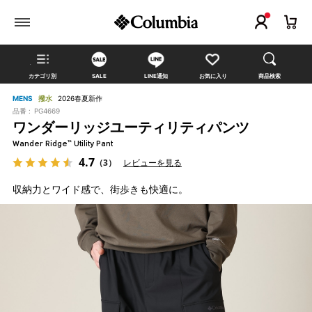
カテゴリ別
SALE
LINE通知
お気に入り
商品検索
MENS
撥水
2026春夏新作
品番 :
PG4669
ワンダーリッジユーティリティパンツ
Wander Ridge™ Utility Pant
4.7
（3）
レビューを見る
収納力とワイド感で、街歩きも快適に。