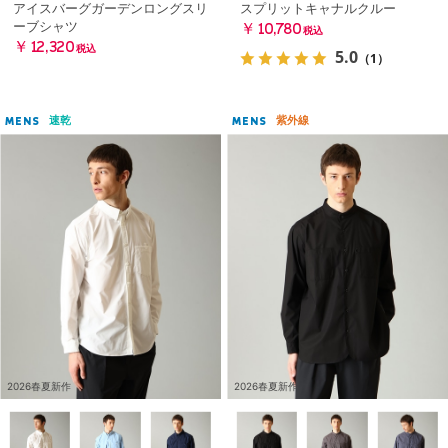
アイスバーグガーデンロングスリ
スプリットキャナルクルー
ーブシャツ
￥10,780
税込
￥12,320
税込
5.0
（1）
速乾
紫外線
MENS
MENS
2026春夏新作
2026春夏新作