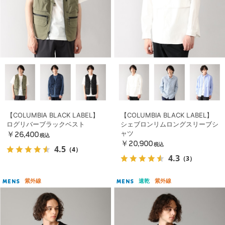
【COLUMBIA BLACK LABEL】
【COLUMBIA BLACK LABEL】
ログリバーブラックベスト
シェブロンリムロングスリーブシ
ャツ
￥26,400
税込
￥20,900
税込
4.5
（4）
4.3
（3）
紫外線
速乾
紫外線
MENS
MENS