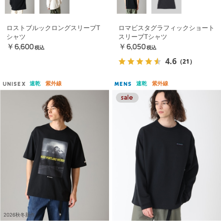
ロストブルックロングスリーブT
ロマビスタグラフィックショート
シャツ
スリーブTシャツ
￥6,600
￥6,050
税込
税込
4.6
（21）
速乾
紫外線
速乾
紫外線
UNISEX
MENS
2026秋冬新作