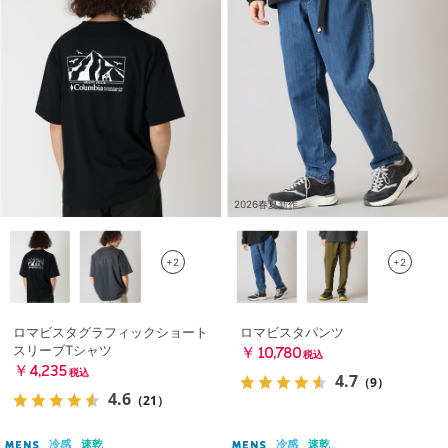
2026春夏新作
+2
+2
ロマビスタグラフィックショート
ロマビスタパンツ
スリーブTシャツ
￥10,780
税込
￥4,235
税込
4.7
（9）
4.6
（21）
冷感
速乾
冷感
速乾
MENS
MENS