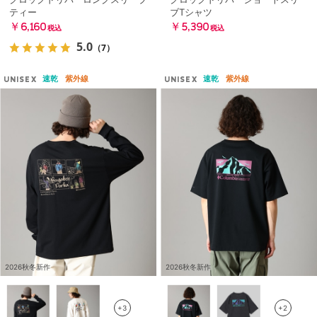
ティー
ブTシャツ
￥6,160
￥5,390
税込
税込
5.0
（7）
速乾
紫外線
速乾
紫外線
UNISEX
UNISEX
2026秋冬新作
2026秋冬新作
+3
+2