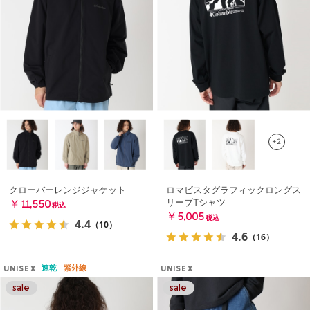
+2
クローバーレンジジャケット
ロマビスタグラフィックロングス
リーブTシャツ
￥11,550
税込
￥5,005
税込
4.4
（10）
4.6
（16）
速乾
紫外線
UNISEX
UNISEX