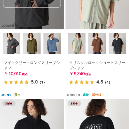
2026春夏新作
マイククリークロングスリーブシ
クリスタルロックショートスリー
ャツ
ブシャツ
￥10,010
￥9,240
税込
税込
5.0
4.8
（1）
（4）
撥水
速乾
紫外線
MENS
UNISEX