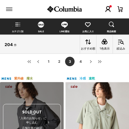
カテゴリ別
SALE
LINE通知
お気に入り
商品検索
204
件
おすすめ順
1色表示
絞込み
1
2
3
4
紫外線
撥水
冷感
速乾
MENS
MENS
SOLD OUT
「入荷のお知らせ」に
申し込む
店舗在庫の確認