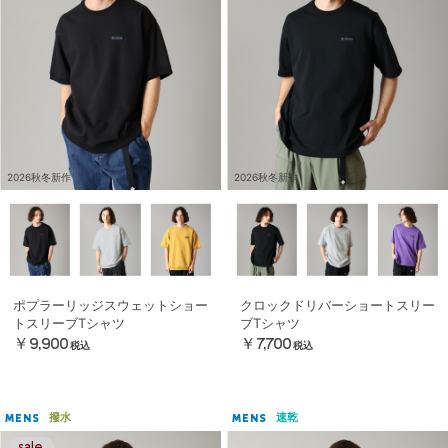
2026秋冬新作
2026秋冬新作
ポプラーリッジスウェットショー
クロックドリバーショートスリー
トスリーブTシャツ
ブTシャツ
￥9,900
￥7,700
税込
税込
撥水
速乾
MENS
MENS