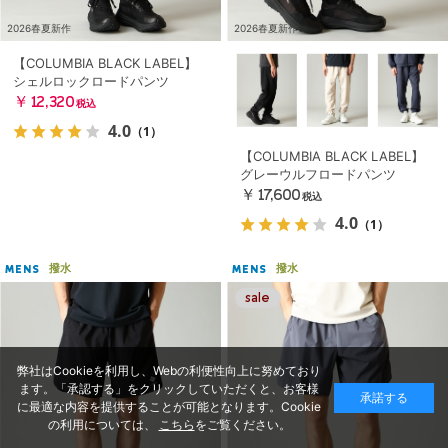
2026春夏新作
2026春夏新作
【COLUMBIA BLACK LABEL】
シェルロックロードパンツ
￥12,320
税込
4.0
（1）
【COLUMBIA BLACK LABEL】
グレーウルフロードパンツ
￥17,600
税込
4.0
（1）
撥水
撥水
MENS
MENS
弊社はCookieを利用し、Webの利便性向上に努めており
ます。「承認する」をクリックしていただくと、お客様
承諾する
に最適な内容を提供することが可能となります。Cookie
の利用については、
こちら
をご覧ください。