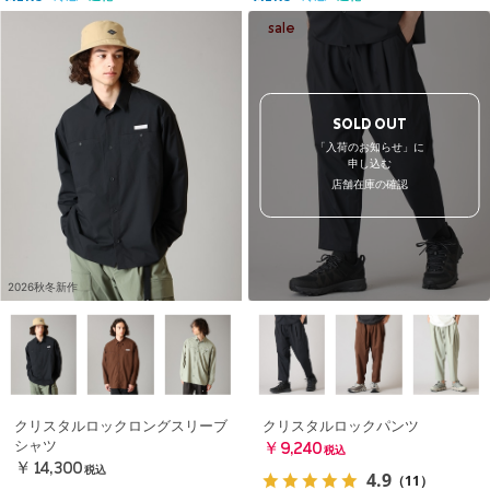
SOLD OUT
「入荷のお知らせ」に
申し込む
店舗在庫の確認
2026秋冬新作
クリスタルロックロングスリーブ
クリスタルロックパンツ
シャツ
￥9,240
税込
￥14,300
税込
4.9
（11）