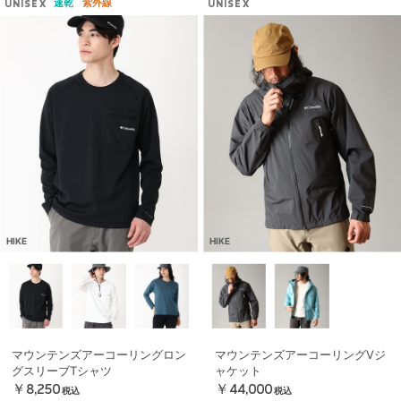
速乾
紫外線
UNISEX
UNISEX
HIKE
HIKE
マウンテンズアーコーリングロン
マウンテンズアーコーリングⅤジ
グスリーブTシャツ
ャケット
￥8,250
￥44,000
税込
税込