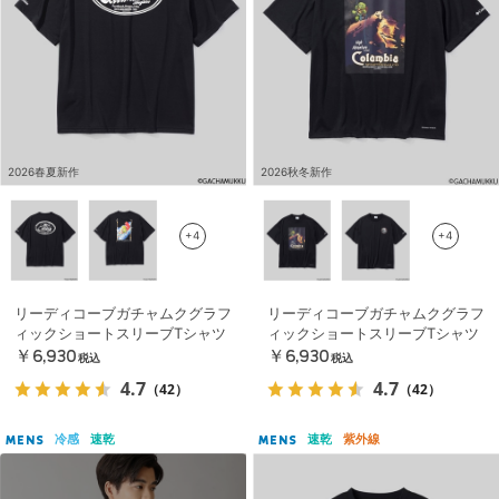
2026春夏新作
2026秋冬新作
+4
+4
リーディコーブガチャムクグラフ
リーディコーブガチャムクグラフ
ィックショートスリーブTシャツ
ィックショートスリーブTシャツ
￥6,930
￥6,930
税込
税込
4.7
4.7
（42）
（42）
冷感
速乾
速乾
紫外線
MENS
MENS