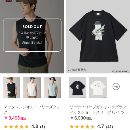
SOLD OUT
「入荷のお知らせ」に
申し込む
店舗在庫の確認
2026春夏新作
+6
マッタレンジオムニフリーズタン
リーディコーブガチャムクグラフ
ク
ィックショートスリーブTシャツ
￥3,465
￥6,930
税込
税込
4.8
4.7
（5）
（42）