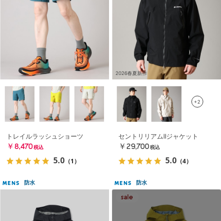
2026春夏新作
+2
トレイルラッシュショーツ
セントリリアムIIジャケット
￥8,470
￥29,700
税込
税込
5.0
5.0
（1）
（4）
防水
防水
MENS
MENS