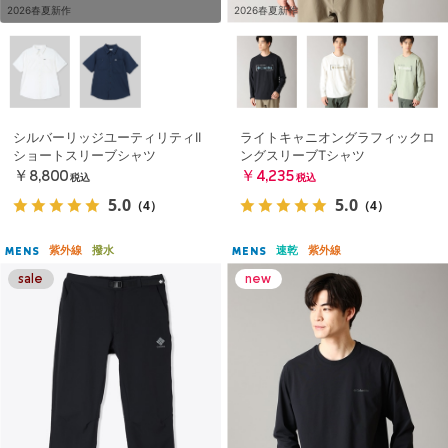
2026春夏新作
2026春夏新作
シルバーリッジユーティリティII
ライトキャニオングラフィックロ
ショートスリーブシャツ
ングスリーブTシャツ
￥8,800
￥4,235
税込
税込
5.0
5.0
（4）
（4）
紫外線
撥水
速乾
紫外線
MENS
MENS