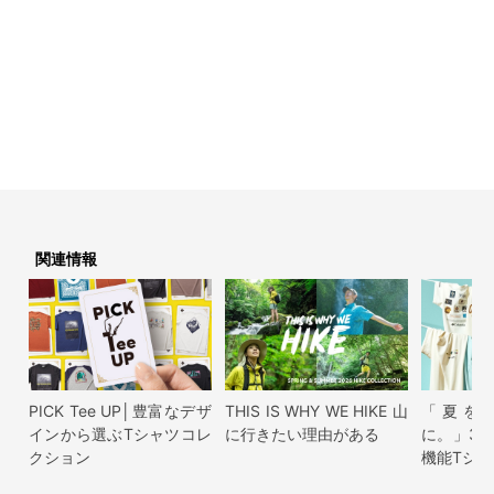
関連情報
PICK Tee UP│豊富なデザ
THIS IS WHY WE HIKE 山
「夏を
インから選ぶTシャツコレ
に行きたい理由がある
に。」3
クション
機能Tシャ