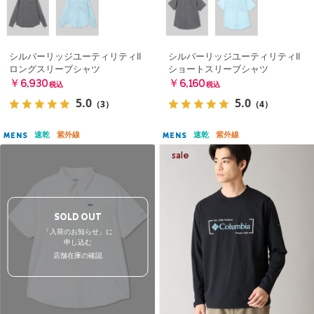
シルバーリッジユーティリティII
シルバーリッジユーティリティII
ロングスリーブシャツ
ショートスリーブシャツ
￥6,930
￥6,160
税込
税込
5.0
5.0
（3）
（4）
速乾
紫外線
速乾
紫外線
MENS
MENS
SOLD OUT
「入荷のお知らせ」に
申し込む
店舗在庫の確認