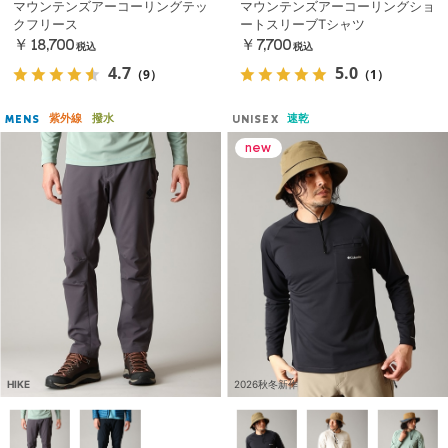
マウンテンズアーコーリングテッ
マウンテンズアーコーリングショ
クフリース
ートスリーブTシャツ
￥18,700
￥7,700
税込
税込
4.7
5.0
（9）
（1）
紫外線
撥水
速乾
MENS
UNISEX
HIKE
2026秋冬新作