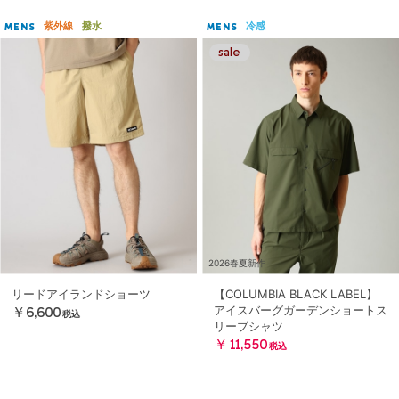
紫外線
撥水
冷感
MENS
MENS
2026春夏新作
リードアイランドショーツ
【COLUMBIA BLACK LABEL】
アイスバーグガーデンショートス
￥6,600
税込
リーブシャツ
￥11,550
税込