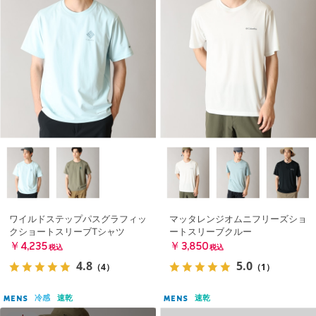
ワイルドステップパスグラフィッ
マッタレンジオムニフリーズショ
クショートスリーブTシャツ
ートスリーブクルー
￥4,235
￥3,850
税込
税込
4.8
5.0
（4）
（1）
冷感
速乾
速乾
MENS
MENS