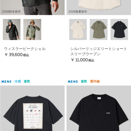
2026秋冬新作
2026春夏新作
ウィスラーピークシェル
シルバーリッジエリートショート
スリーブウーブン
￥39,600
税込
￥11,000
税込
冷感
速乾
速乾
紫外線
MENS
MENS