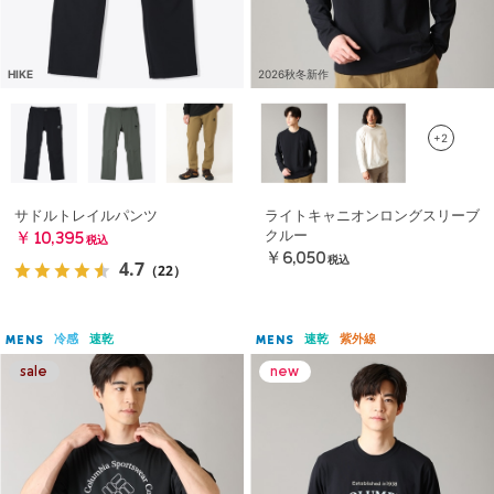
HIKE
2026秋冬新作
+2
サドルトレイルパンツ
ライトキャニオンロングスリーブ
クルー
￥10,395
税込
￥6,050
税込
4.7
（22）
冷感
速乾
速乾
紫外線
MENS
MENS