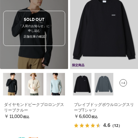
SOLD OUT
「入荷のお知らせ」に
申し込む
店舗在庫の確認
限定商品
+4
ダイヤモンドピークプロロングス
ブレイブドッグボウルロングスリ
リーブクルー
ーブTシャツ
￥11,000
￥6,600
税込
税込
4.6
（12）