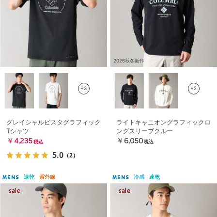
2026秋冬新作
+3
+2
グレイシャルビスタグラフィック
ライトキャニオングラフィックロ
Tシャツ
ングスリーブクルー
￥4,235
￥6,050
税込
税込
5.0
（2）
速乾
紫外線
冷感
速乾
MENS
MENS