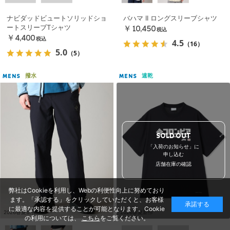
ナビダッドビュートソリッドショ
バハマ II ロングスリーブシャツ
ートスリーブTシャツ
￥10,450
税込
￥4,400
税込
4.5
（16）
5.0
（5）
撥水
速乾
MENS
MENS
SOLD OUT
「入荷のお知らせ」に
申し込む
店舗在庫の確認
弊社はCookieを利用し、Webの利便性向上に努めており
ます。「承認する」をクリックしていただくと、お客様
承諾する
に最適な内容を提供することが可能となります。Cookie
2026春夏新作
2026春夏新作
の利用については、
こちら
をご覧ください。