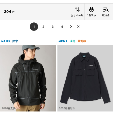
204
件
おすすめ順
1色表示
絞込み
1
2
3
4
防水
速乾
紫外線
MENS
MENS
2026春夏新作
2026春夏新作