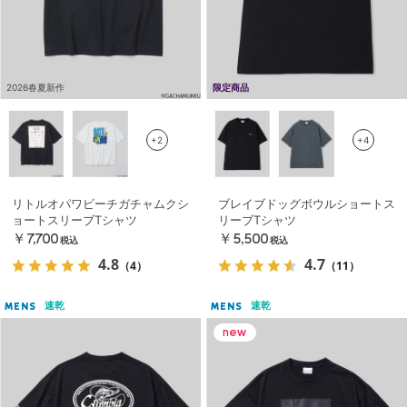
2026春夏新作
限定商品
+2
+4
リトルオパワビーチガチャムクシ
ブレイブドッグボウルショートス
ョートスリーブTシャツ
リーブTシャツ
￥7,700
￥5,500
税込
税込
4.8
4.7
（4）
（11）
速乾
速乾
MENS
MENS