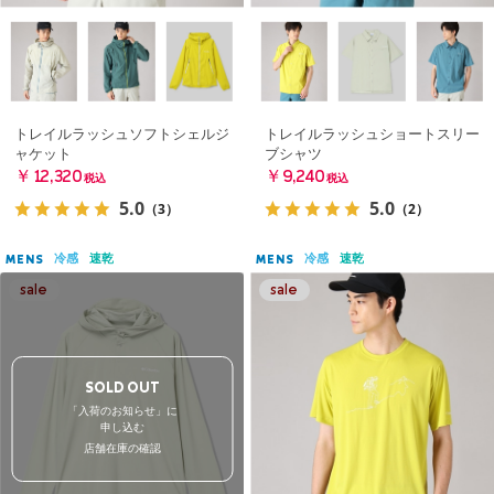
トレイルラッシュソフトシェルジ
トレイルラッシュショートスリー
ャケット
ブシャツ
￥12,320
￥9,240
税込
税込
5.0
5.0
（3）
（2）
冷感
速乾
冷感
速乾
MENS
MENS
SOLD OUT
「入荷のお知らせ」に
申し込む
店舗在庫の確認