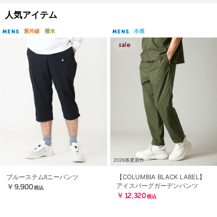
人気アイテム
紫外線
撥水
冷感
MENS
MENS
2026春夏新作
ブルーステムIIニーパンツ
【COLUMBIA BLACK LABEL】
アイスバーグガーデンパンツ
￥9,900
税込
￥12,320
税込