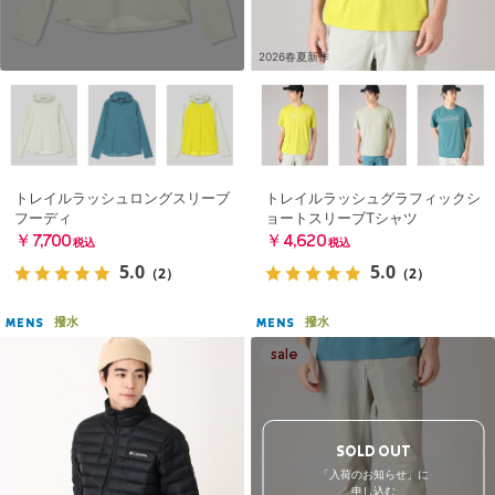
2026春夏新作
トレイルラッシュロングスリーブ
トレイルラッシュグラフィックシ
フーディ
ョートスリーブTシャツ
￥7,700
￥4,620
税込
税込
5.0
5.0
（2）
（2）
撥水
撥水
MENS
MENS
SOLD OUT
「入荷のお知らせ」に
申し込む