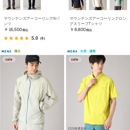
マウンテンズアーコーリングⅢパ
マウンテンズアーコーリングロン
ンツ
グスリーブTシャツ
￥16,500
￥8,800
税込
税込
5.0
（6）
撥水
冷感
速乾
MENS
MENS
2026春夏新作