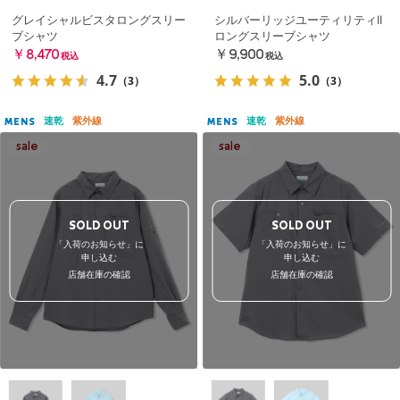
グレイシャルビスタロングスリー
シルバーリッジユーティリティII
ブシャツ
ロングスリーブシャツ
￥8,470
￥9,900
税込
税込
4.7
5.0
（3）
（3）
速乾
紫外線
速乾
紫外線
MENS
MENS
SOLD OUT
SOLD OUT
「入荷のお知らせ」に
「入荷のお知らせ」に
申し込む
申し込む
店舗在庫の確認
店舗在庫の確認