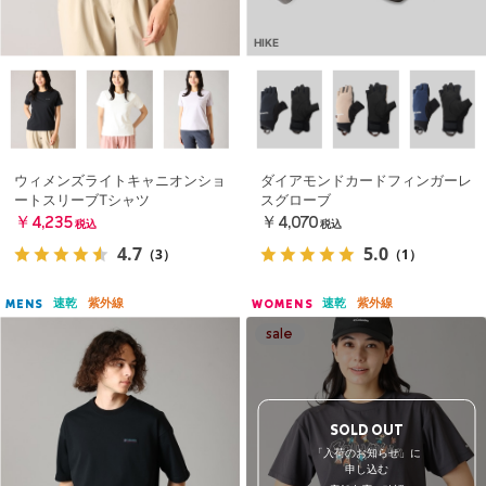
HIKE
ウィメンズライトキャニオンショ
ダイアモンドカードフィンガーレ
ートスリーブTシャツ
スグローブ
￥4,235
￥4,070
税込
税込
4.7
5.0
（3）
（1）
速乾
紫外線
速乾
紫外線
MENS
WOMENS
SOLD OUT
「入荷のお知らせ」に
申し込む