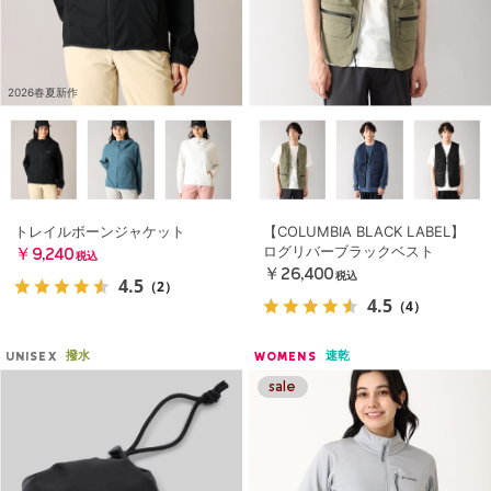
2026春夏新作
トレイルボーンジャケット
【COLUMBIA BLACK LABEL】
ログリバーブラックベスト
￥9,240
税込
￥26,400
税込
4.5
（2）
4.5
（4）
撥水
速乾
UNISEX
WOMENS