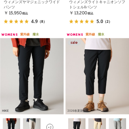
ウィメンズヤマジェニックワイド
ウィメンズライトキャニオンソフ
パンツ
トシェルIIパンツ
￥15,950
￥13,200
税込
税込
4.9
5.0
（8）
（2）
紫外線
撥水
紫外線
撥水
WOMENS
WOMENS
HIKE
2026春夏新作
+2