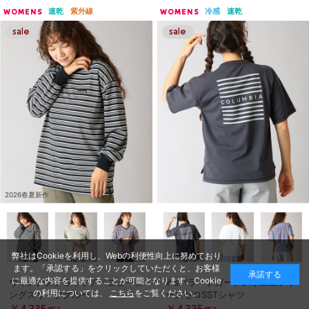
速乾
紫外線
冷感
速乾
WOMENS
WOMENS
2026春夏新作
弊社はCookieを利用し、Webの利便性向上に努めており
ます。「承認する」をクリックしていただくと、お客様
承諾する
に最適な内容を提供することが可能となります。Cookie
ウィメンズクラウドアベニューロ
Wsバラードガーデンオムニフリ
の利用については、
こちら
をご覧ください。
ングスリーブクルー
ーズゼロSSTシャツ