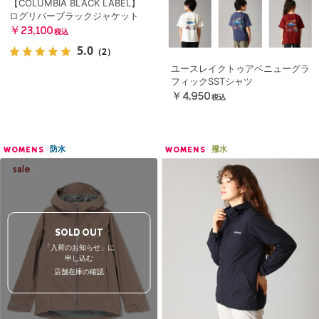
【COLUMBIA BLACK LABEL】
ログリバーブラックジャケット
￥23,100
税込
5.0
（2）
ユースレイクトゥアベニューグラ
フィックSSTシャツ
￥4,950
税込
防水
撥水
WOMENS
WOMENS
SOLD OUT
「入荷のお知らせ」に
申し込む
店舗在庫の確認