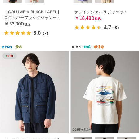
【COLUMBIA BLACK LABEL】
テレインシェル3Lジャケット
ログリバーブラックジャケット
￥18,480
税込
￥33,000
税込
4.7
（3）
5.0
（2）
撥水
速乾
紫外線
MENS
KIDS
2026秋冬新作