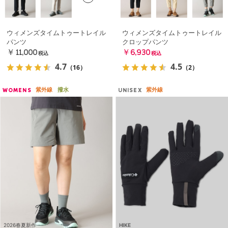
ウィメンズタイムトゥートレイル
ウィメンズタイムトゥートレイル
パンツ
クロップパンツ
￥11,000
￥6,930
税込
税込
4.7
4.5
（16）
（2）
紫外線
撥水
紫外線
WOMENS
UNISEX
2026春夏新作
HIKE