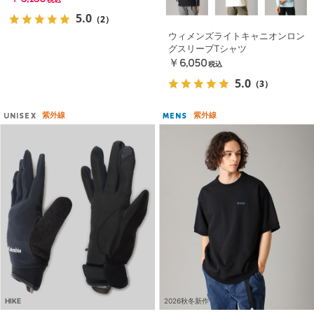
税込
5.0
（2）
ウィメンズライトキャニオンロン
グスリーブTシャツ
￥6,050
税込
5.0
（3）
紫外線
紫外線
UNISEX
MENS
HIKE
2026秋冬新作