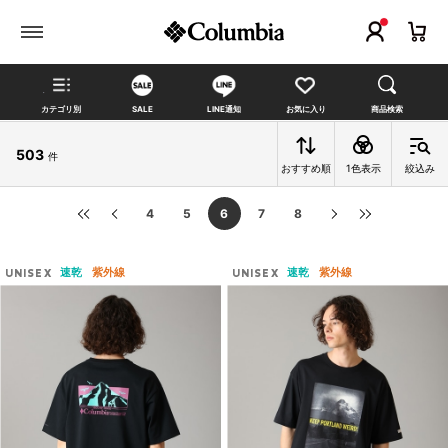
カテゴリ別
SALE
LINE通知
お気に入り
商品検索
503
件
おすすめ順
1色表示
絞込み
4
5
6
7
8
速乾
紫外線
速乾
紫外線
UNISEX
UNISEX