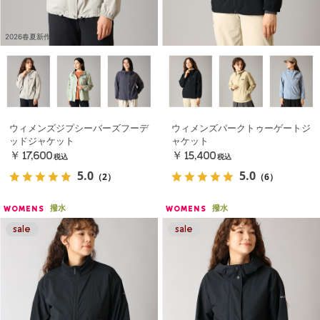
2026春夏新作
ウィメンズジプシーバーズフーデ
ウィメンズパークトゥーゲートジ
ッドジャケット
ャケット
￥17,600
￥15,400
税込
税込
5.0
5.0
（2）
（6）
撥水
撥水
WOMENS
WOMENS