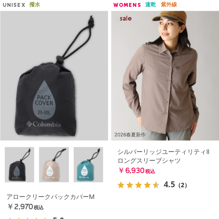
撥水
速乾
紫外線
UNISEX
WOMENS
2026春夏新作
シルバーリッジユーティリティII
ロングスリーブシャツ
￥6,930
税込
4.5
（2）
アロークリークパックカバーM
￥2,970
税込