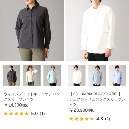
ウィメンズライトキャニオンロン
【COLUMBIA BLACK LABEL】
グスリーブシャツ
シェブロンリムロングスリーブシ
ャツ
￥14,300
税込
￥20,900
税込
5.0
（1）
4.3
（3）