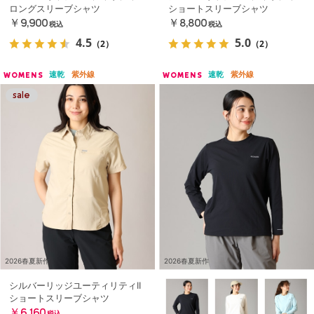
ロングスリーブシャツ
ショートスリーブシャツ
￥9,900
￥8,800
税込
税込
4.5
5.0
（2）
（2）
速乾
紫外線
速乾
紫外線
WOMENS
WOMENS
2026春夏新作
2026春夏新作
シルバーリッジユーティリティII
ショートスリーブシャツ
￥6,160