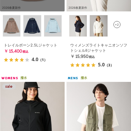
2026春夏新作
2026春夏新作
+2
トレイルボーン2.5Lジャケット
ウィメンズライトキャニオンソフ
トシェルIIジャケット
￥15,400
税込
￥15,950
税込
4.0
（1）
5.0
（3）
撥水
撥水
WOMENS
MENS