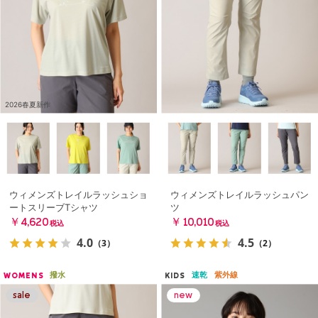
2026春夏新作
ウィメンズトレイルラッシュショ
ウィメンズトレイルラッシュパン
ートスリーブTシャツ
ツ
￥4,620
￥10,010
税込
税込
4.0
4.5
（3）
（2）
撥水
速乾
紫外線
WOMENS
KIDS