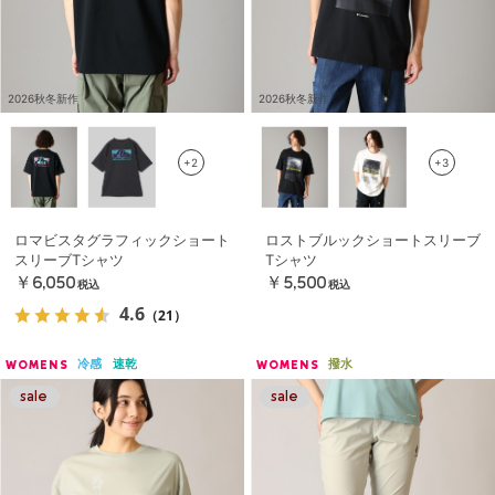
2026秋冬新作
2026秋冬新作
+2
+3
ロマビスタグラフィックショート
ロストブルックショートスリーブ
スリーブTシャツ
Tシャツ
￥6,050
￥5,500
税込
税込
4.6
（21）
冷感
速乾
撥水
WOMENS
WOMENS