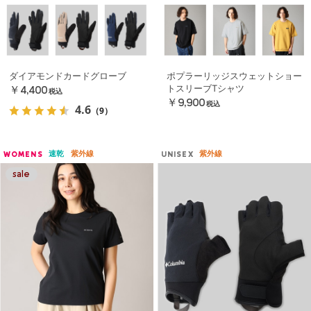
ダイアモンドカードグローブ
ポプラーリッジスウェットショー
トスリーブTシャツ
￥4,400
税込
￥9,900
税込
4.6
（9）
速乾
紫外線
紫外線
WOMENS
UNISEX