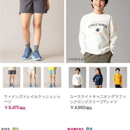
2026秋冬新作
ウィメンズトレイルラッシュショ
ユースライトキャニオングラフィ
ーツ
ックロングスリーブTシャツ
￥8,470
￥4,950
税込
税込
撥水
防水
KIDS
WOMENS