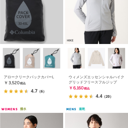
HIKE
アロークリークパックカバーL
ウィメンズエッセンシャルハイク
グリッドフリースフルジップ
￥3,520
税込
￥6,160
税込
4.7
（6）
4.4
（20）
撥水
速乾
WOMENS
MENS