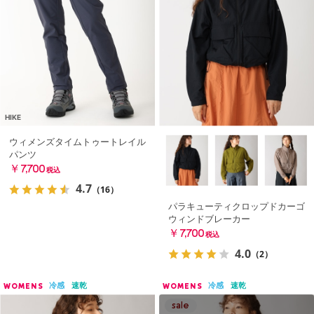
HIKE
ウィメンズタイムトゥートレイル
パンツ
￥7,700
税込
4.7
（16）
パラキューティクロップドカーゴ
ウィンドブレーカー
￥7,700
税込
4.0
（2）
冷感
速乾
冷感
速乾
WOMENS
WOMENS