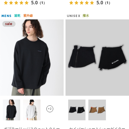
5.0
5.0
（1）
（1）
速乾
紫外線
撥水
MENS
UNISEX
+2
ポプラーリッジスウェットクルー
セイバーショートシューゲイター