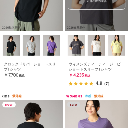
店舗在庫の確認
2026秋冬新作
2026春夏新作
クロックドリバーショートスリー
ウィメンズティーティージービー
ブTシャツ
ショートスリーブTシャツ
￥7,700
￥4,235
税込
税込
4.9
（7）
紫外線
冷感
紫外線
KIDS
WOMENS