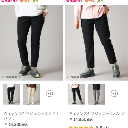
紫外線
撥水
紫外線
撥水
WOMENS
WOMENS
2026春夏新作
2026春夏新作
+2
+2
ウィメンズヤマジェニックタイト
ウィメンズヤマジェニックパンツ
パンツ
￥14,850
税込
￥14,300
税込
5.0
（5）