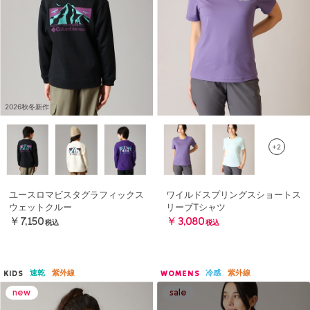
2026秋冬新作
+2
ユースロマビスタグラフィックス
ワイルドスプリングスショートス
ウェットクルー
リーブTシャツ
￥7,150
￥3,080
税込
税込
速乾
紫外線
冷感
紫外線
KIDS
WOMENS