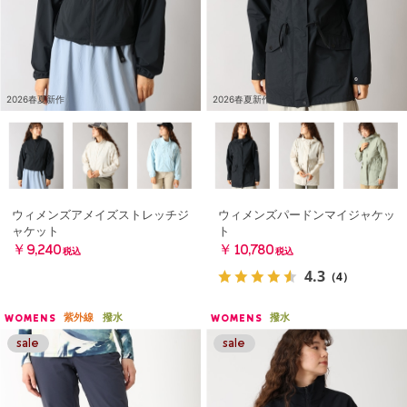
2026春夏新作
2026春夏新作
ウィメンズアメイズストレッチジ
ウィメンズパードンマイジャケッ
ャケット
ト
￥9,240
￥10,780
税込
税込
4.3
（4）
紫外線
撥水
撥水
WOMENS
WOMENS