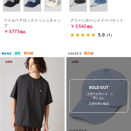
リトルベアロックメッシュキャッ
グリーンホーンメドーバケット
プ
￥3,542
税込
￥3,773
税込
5.0
（1）
速乾
紫外線
紫外線
MENS
UNISEX
SOLD OUT
「入荷のお知らせ」に
申し込む
店舗在庫の確認
2026春夏新作