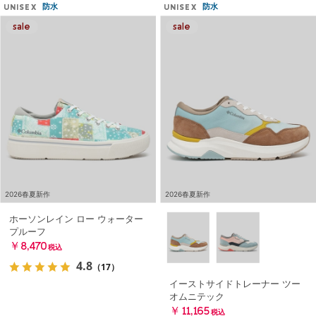
防水
防水
UNISEX
UNISEX
2026春夏新作
2026春夏新作
ホーソンレイン ロー ウォーター
プルーフ
￥8,470
税込
4.8
（17）
イーストサイドトレーナー ツー
オムニテック
￥11,165
税込