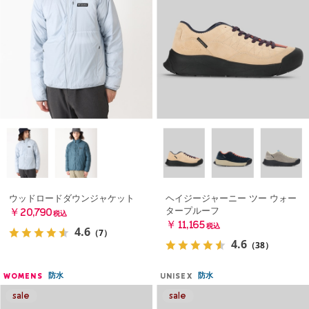
ウッドロードダウンジャケット
ヘイジージャーニー ツー ウォー
タープルーフ
￥20,790
税込
￥11,165
税込
4.6
（7）
4.6
（38）
防水
防水
WOMENS
UNISEX