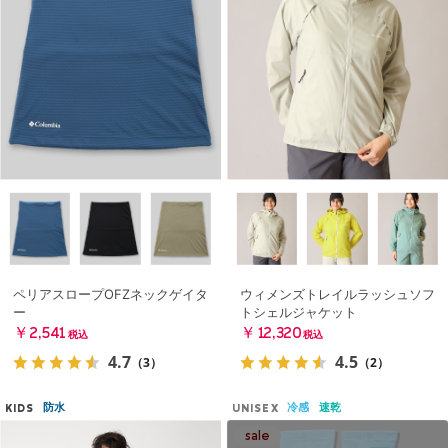
ペリアスロープOFZネックゲイタ
ウィメンズトレイルラッシュソフ
ー
トシェルジャケット
￥2,541
￥12,320
税込
税込
4.7
4.5
（3）
（2）
防水
冷感
速乾
KIDS
UNISEX