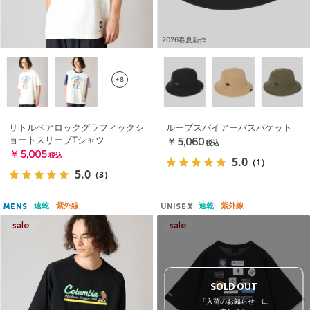
2026春夏新作
+8
リトルベアロックグラフィックシ
ループスパイアーパスバケット
ョートスリーブTシャツ
￥5,060
税込
￥5,005
税込
5.0
（1）
5.0
（3）
速乾
紫外線
速乾
紫外線
MENS
UNISEX
SOLD OUT
「入荷のお知らせ」に