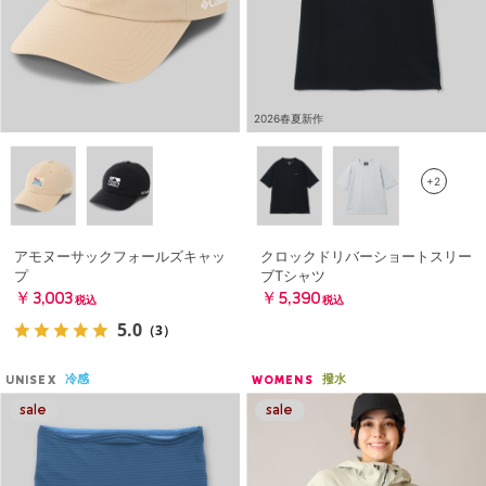
2026春夏新作
+2
アモヌーサックフォールズキャッ
クロックドリバーショートスリー
プ
ブTシャツ
￥3,003
￥5,390
税込
税込
5.0
（3）
冷感
撥水
UNISEX
WOMENS