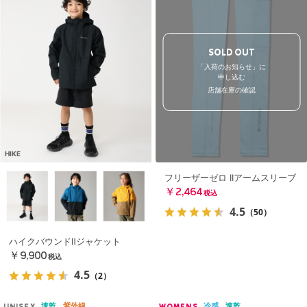
SOLD OUT
「入荷のお知らせ」に
申し込む
店舗在庫の確認
HIKE
フリーザーゼロ IIアームスリーブ
￥2,464
税込
4.5
（50）
ハイクバウンドⅡジャケット
￥9,900
税込
4.5
（2）
速乾
紫外線
冷感
速乾