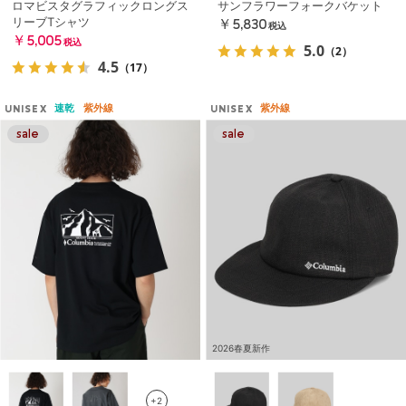
ロマビスタグラフィックロングス
サンフラワーフォークバケット
リーブTシャツ
￥5,830
税込
￥5,005
税込
5.0
（2）
4.5
（17）
速乾
紫外線
紫外線
UNISEX
UNISEX
2026春夏新作
+2