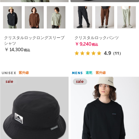
クリスタルロックロングスリーブ
クリスタルロックパンツ
シャツ
￥9,240
税込
￥14,300
税込
4.9
（11）
紫外線
速乾
紫外線
UNISEX
MENS