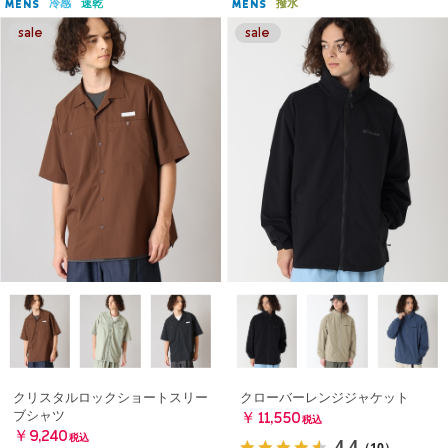
冷感
速乾
撥水
MENS
MENS
クリスタルロックショートスリー
クローバーレンジジャケット
ブシャツ
￥11,550
税込
￥9,240
税込
4.4
（10）