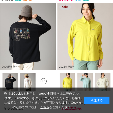
UNISEX
WOMENS
2026秋冬新作
2026春夏新作
+3
弊社はCookieを利用し、Webの利便性向上に努めており
ます。「承認する」をクリックしていただくと、お客様
ロストブルックロングスリーブT
ウィメンズトレイルラッシュロン
承諾する
に最適な内容を提供することが可能となります。Cookie
シャツ
グスリーブシャツ
の利用については、
こちら
をご覧ください。
￥6,600
￥10,010
税込
税込