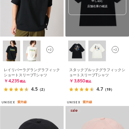
申し込む
店舗在庫の確認
+2
+2
レイリバーラグラングラフィック
スタックブルックグラフィックシ
ショートスリーブTシャツ
ョートスリーブTシャツ
￥4,235
￥3,850
税込
税込
4.5
4.7
（2）
（19）
紫外線
紫外線
UNISEX
UNISEX