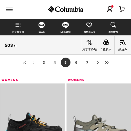
カテゴリ別
SALE
LINE通知
お気に入り
商品検索
503
件
おすすめ順
1色表示
絞込み
3
4
5
6
7
WOMENS
WOMENS