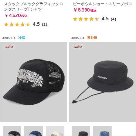
スタックブルックグラフィックロ
ビーボウルショートスリーブポロ
ングスリーブTシャツ
￥6,930
税込
￥4,620
税込
4.5
（4）
4.5
（2）
冷感
紫外線
UNISEX
UNISEX