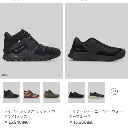
HIKE
+3
セイバー シックス ミッド アウト
ヘイジージャーニー ツー ウォー
ドライ(メンズ)
タープルーフ
￥16,940
￥15,950
税込
税込