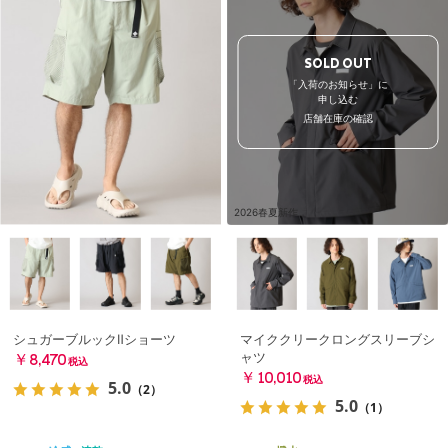
SOLD OUT
「入荷のお知らせ」に
申し込む
店舗在庫の確認
2026春夏新作
シュガーブルックⅡショーツ
マイククリークロングスリーブシ
ャツ
￥8,470
税込
￥10,010
税込
5.0
（2）
5.0
（1）