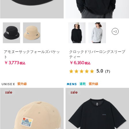
+2
アモヌーサックフォールズバケッ
クロックドリバーロングスリーブ
ト
ティー
￥3,773
￥6,160
税込
税込
5.0
（7）
紫外線
速乾
紫外線
UNISEX
MENS