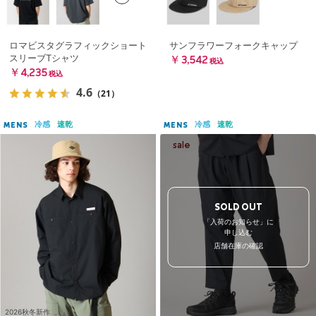
ロマビスタグラフィックショート
サンフラワーフォークキャップ
スリーブTシャツ
￥3,542
税込
￥4,235
税込
4.6
（21）
冷感
速乾
冷感
速乾
MENS
MENS
SOLD OUT
「入荷のお知らせ」に
申し込む
店舗在庫の確認
2026秋冬新作