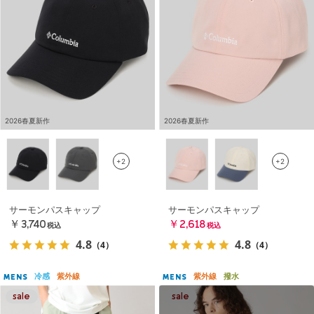
2026春夏新作
2026春夏新作
+2
+2
サーモンパスキャップ
サーモンパスキャップ
￥3,740
￥2,618
税込
税込
4.8
4.8
（4）
（4）
冷感
紫外線
紫外線
撥水
MENS
MENS