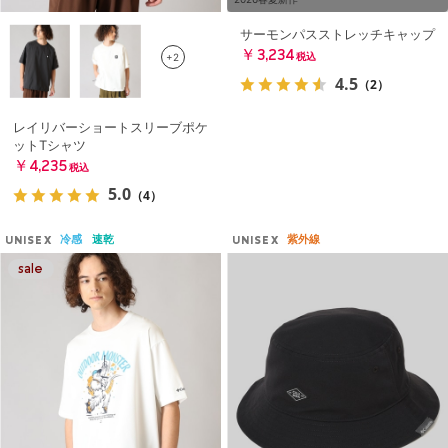
サーモンパスストレッチキャップ
￥3,234
+2
税込
4.5
（2）
レイリバーショートスリーブポケ
ットTシャツ
￥4,235
税込
5.0
（4）
冷感
速乾
紫外線
UNISEX
UNISEX