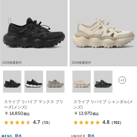
2026春夏新作
2026春夏新作
+2
スライブ リバイブ マックス ブリ
スライブ リバイブ シャンダル(メ
ーズ(メンズ)
ンズ)
￥14,850
￥13,970
税込
税込
4.7
4.8
（13）
（102）
防水
防水
MENS
UNISEX