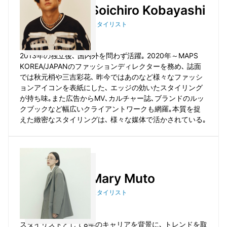
Soichiro Kobayashi
スタイリスト
2013年の独立後､ 国内外を問わず活躍｡ 2020年～MAPS
KOREA/JAPANのファッションディレクターを務め､ 誌面
では秋元梢や三吉彩花､ 昨今ではあのなど様々なファッシ
ョンアイコンを表紙にした､ エッジの効いたスタイリング
が持ち味｡また広告からMV､カルチャー誌､ブランドのルッ
クブックなど幅広いクライアントワークも網羅｡本質を捉
えた緻密なスタイリングは､ 様々な媒体で活かされている｡
Mary Muto
スタイリスト
スタイリストとして8年のキャリアを背景に､ トレンドを取