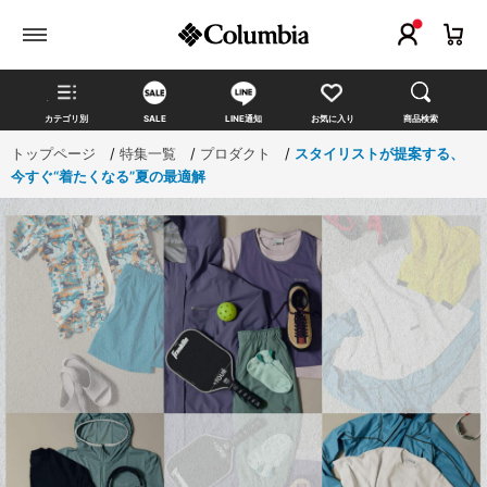
カテゴリ別
SALE
LINE通知
お気に入り
商品検索
トップページ
>
特集一覧
>
プロダクト
>
スタイリストが提案する、
今すぐ“着たくなる”夏の最適解