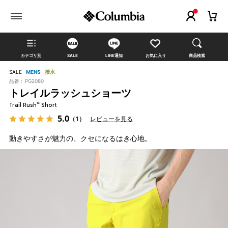
カテゴリ別
SALE
LINE通知
お気に入り
商品検索
SALE
MENS
撥水
品番 :
PG2080
トレイルラッシュショーツ
Trail Rush™ Short
5.0
（1）
レビューを見る
動きやすさが魅力の、クセになるはき心地。