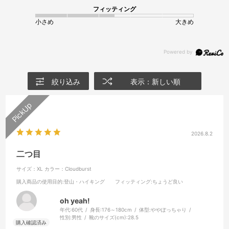
フィッティング
小さめ
大きめ
絞り込み
表示：新しい順
2026.8.2
二つ目
サイズ：XL
カラー：Cloudburst
購入商品の使用目的
:登山・ハイキング
フィッティング
:ちょうど良い
oh yeah!
年代:
60代
身長:
176～180cm
体型:
ややぽっちゃり
性別:
男性
靴のサイズ(cm):
28.5