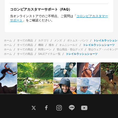
コロンビアカスタマーサポート（FAQ）
当オンラインストアでのご不明点、ご質問は「
コロンビアカスタマー
サポート
」をご確認ください。
ホーム
すべての商品
カテゴリ
メンズ
ボトムス・パンツ
トレイルラッシュシ
ホーム
すべての商品
機能
撥水
オムニシールド
トレイルラッシュショーツ
ホーム
すべての商品
利用シーン
登山用品・登山グッズ
登山ウェア・ハイキング
ホーム
すべての商品
SALEアイテム一覧
トレイルラッシュショーツ
twitter
facebook
instagram
line
youtube