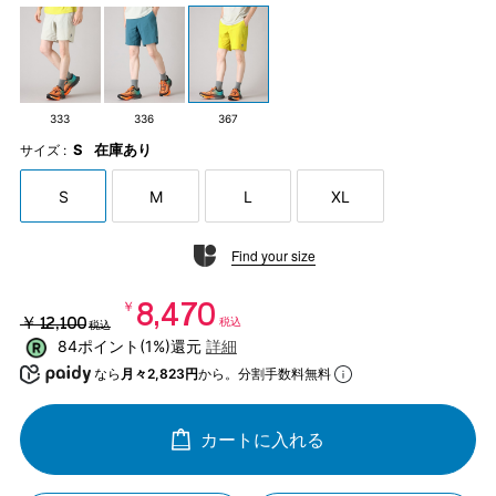
333
336
367
S
在庫あり
サイズ :
S
M
L
XL
Find your size
￥8,470
￥12,100
税込
税込
84ポイント(1%)還元
詳細
なら
月々2,823円
から。分割手数料無料
カートに入れる