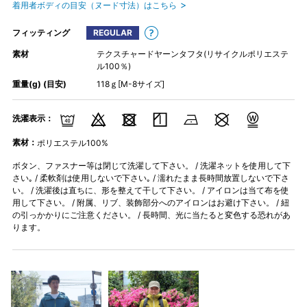
着用者ボディの目安（ヌード寸法）はこちら
フィッティング
REGULAR
素材
テクスチャードヤーンタフタ(リサイクルポリエステ
ル100％)
重量(g) (目安)
118ｇ[M-8サイズ]
洗濯表示：
素材：
ポリエステル100%
ボタン、ファスナー等は閉じて洗濯して下さい。 / 洗濯ネットを使用して下
さい｡ / 柔軟剤は使用しないで下さい｡ / 濡れたまま長時間放置しないで下さ
い。 / 洗濯後は直ちに、形を整えて干して下さい。 / アイロンは当て布を使
用して下さい。 / 附属、リブ、装飾部分へのアイロンはお避け下さい。 / 紐
の引っかかりにご注意ください。 / 長時間、光に当たると変色する恐れがあ
ります。