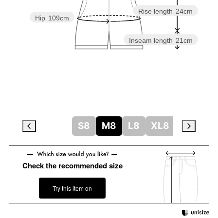
Rise length
24cm
Hip
109cm
Inseam length
21cm
S8
M8
L8
XL8
Check the recommended size
Try this item on