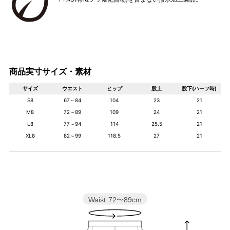
商品実寸サイズ・素材
サイズ
ウエスト
ヒップ
股上
股下(ハーフ時)
S8
67～84
104
23
21
M8
72～89
109
24
21
L8
77～94
114
25.5
21
XL8
82～99
118.5
27
21
Waist
72〜89cm