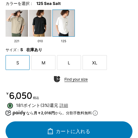
カラーを選択 :
125 Sea Salt
221
010
125
S
在庫あり
サイズ :
S
M
L
XL
Find your size
￥6,050
税込
181ポイント(3%)還元
詳細
なら
月々2,016円
から。分割手数料無料
カートに入れる