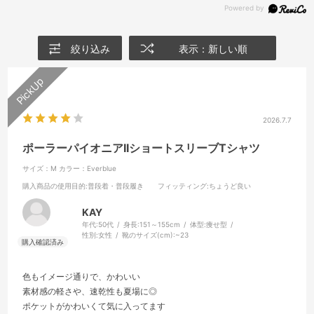
絞り込み
表示：新しい順
2026.7.7
ポーラーパイオニアIIショートスリーブTシャツ
サイズ：M
カラー：Everblue
購入商品の使用目的
:普段着・普段履き
フィッティング
:ちょうど良い
KAY
年代:
50代
身長:
151～155cm
体型:
痩せ型
性別:
女性
靴のサイズ(cm):
~23
色もイメージ通りで、かわいい
素材感の軽さや、速乾性も夏場に◎
ポケットがかわいくて気に入ってます