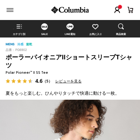
カテゴリ別
SALE
LINE通知
お気に入り
商品検索
MENS
冷感
速乾
品番 :
PG6902
ポーラーパイオニアIIショートスリーブTシャ
ツ
Polar Pioneer™ II SS Tee
4.6
（5）
レビューを見る
夏をもっと楽しむ。ひんやりタッチで快適に動ける一枚。