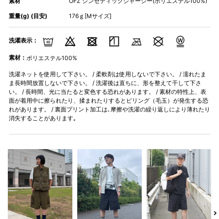
素材
OFZ シンセティックジャージー(ポリエステル100%)
重量(g) (目安)
176ｇ[Mサイズ]
洗濯表示：
素材：
ポリエステル100%
洗濯ネットを使用して下さい。 / 柔軟剤は使用しないで下さい。 / 濡れたま
ま長時間放置しないで下さい。 / 洗濯後は直ちに、形を整えて干して下さ
い。 / 長時間、光に当たると変色する恐れがあります。 / 素材の特性上、表
面が着用中に擦られたり、揉まれたりするとピリング（毛玉）が発生する恐
れがあります。 / 裏面プリント加工は､摩擦や洗濯の繰り返しにより薄れたり
消失することがあります｡