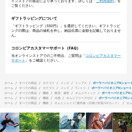
インストアの規定により承っております。詳しくは「
ご利用規約
」を
ご覧ください。
ギフトラッピングについて
「ギフトラッピング（550円）」を選択してください。ギフトラッピ
ングの際は、商品の値札を外し、納品伝票に金額を記載しておりませ
ん。
コロンビアカスタマーサポート（FAQ）
当オンラインストアでのご不明点、ご質問は「
コロンビアカスタマー
サポート
」をご確認ください。
ホーム
すべての商品
カテゴリ
メンズ
トップス
ポーラーパイオニアIIショー
ホーム
すべての商品
カテゴリ
メンズ
Tシャツ
ポーラーパイオニアIIショー
ホーム
すべての商品
機能
吸湿・速乾
オムニウィック
ポーラーパイオニアII
ホーム
すべての商品
機能
冷感
オムニフリーズゼロ
ポーラーパイオニアIIシ
ホーム
すべての商品
機能
オムニシェイド│紫外線（日焼け対策/UVカット）
オ