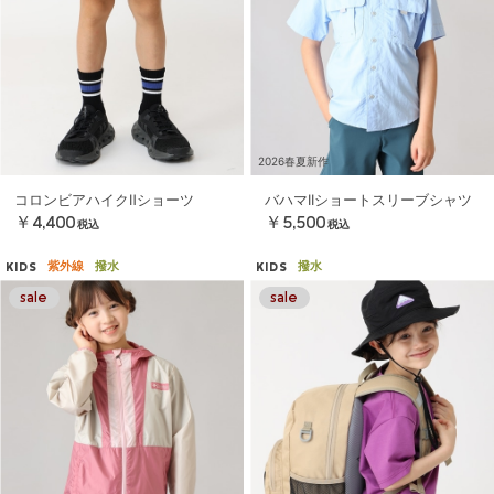
2026春夏新作
コロンビアハイクⅡショーツ
バハマIIショートスリーブシャツ
￥4,400
￥5,500
税込
税込
紫外線
撥水
撥水
KIDS
KIDS