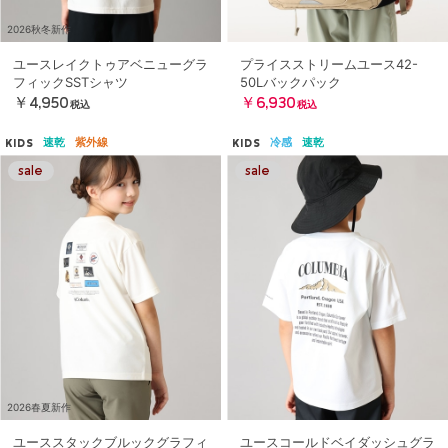
2026秋冬新作
ユースレイクトゥアベニューグラ
プライスストリームユース42-
フィックSSTシャツ
50Lバックパック
￥4,950
￥6,930
税込
税込
速乾
紫外線
冷感
速乾
KIDS
KIDS
2026春夏新作
ユーススタックブルックグラフィ
ユースコールドベイダッシュグラ