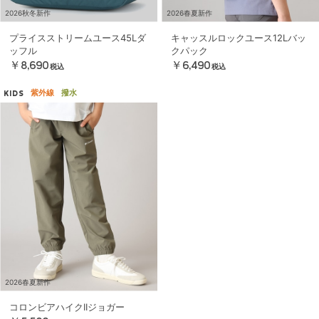
2026秋冬新作
2026春夏新作
プライスストリームユース45Lダ
キャッスルロックユース12Lバッ
ッフル
クパック
￥8,690
￥6,490
税込
税込
紫外線
撥水
KIDS
2026春夏新作
コロンビアハイクIIジョガー