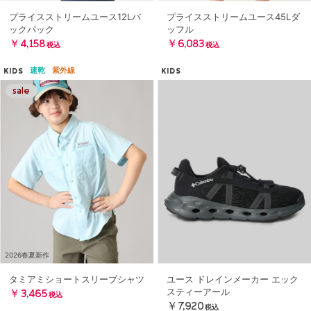
プライスストリームユース12Lバ
プライスストリームユース45Lダ
ックパック
ッフル
￥4,158
￥6,083
税込
税込
速乾
紫外線
KIDS
KIDS
2026春夏新作
タミアミショートスリーブシャツ
ユース ドレインメーカー エック
スティーアール
￥3,465
税込
￥7,920
税込