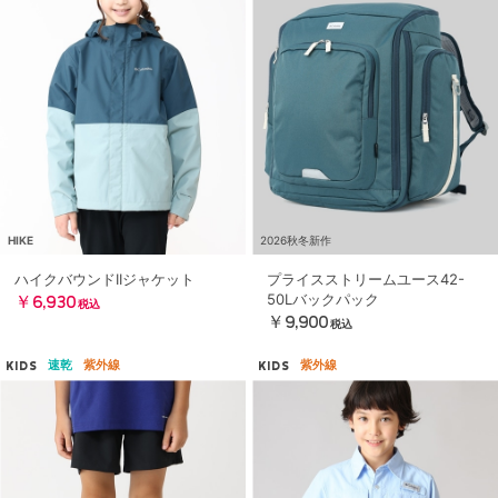
HIKE
2026秋冬新作
ハイクバウンドIIジャケット
プライスストリームユース42-
50Lバックパック
￥6,930
税込
￥9,900
税込
速乾
紫外線
紫外線
KIDS
KIDS