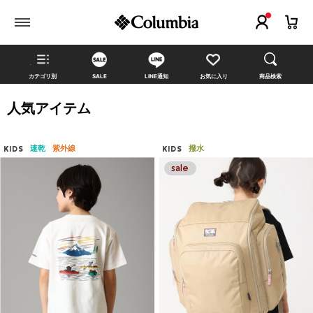
カテゴリ別
SALE
LINE通知
お気に入り
商品検索
人気アイテム
速乾
紫外線
撥水
KIDS
KIDS