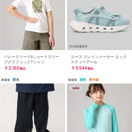
2026春夏新作
バレークリークIIショートスリー
ユース ドレインメーカー エック
ブグラフィックTシャツ
スティーアール
￥2,310
￥5,544
税込
税込
防水
速乾
紫外線
KIDS
KIDS