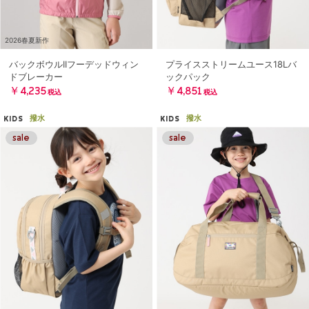
2026春夏新作
バックボウルIIフーデッドウィン
プライスストリームユース18Lバ
ドブレーカー
ックパック
￥4,235
￥4,851
税込
税込
撥水
撥水
KIDS
KIDS