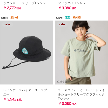
ックショートスリーブTシャツ
フィックSSTシャツ
￥2,772
￥3,080
税込
税込
紫外線
速乾
紫外線
KIDS
KIDS
2026春夏新作
レインボースパイアーユースブー
ユースタイムトゥトレイルトレイ
ニー
ルショートスリーブグラフィック
Tシャツ
￥3,542
税込
￥3,080
税込