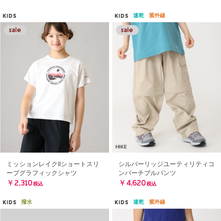
速乾
紫外線
KIDS
KIDS
HIKE
ミッションレイクIIショートスリ
シルバーリッジユーティリティコ
ーブグラフィックシャツ
ンバーチブルパンツ
￥2,310
￥4,620
税込
税込
撥水
速乾
紫外線
KIDS
KIDS