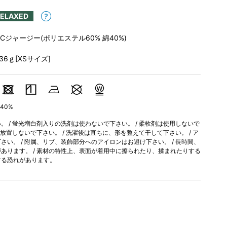
RELAXED
TCジャージー(ポリエステル60% 綿40%)
136ｇ[XSサイズ]
40%
 / 蛍光増白剤入りの洗剤は使わないで下さい。 / 柔軟剤は使用しないで
間放置しないで下さい。 / 洗濯後は直ちに、形を整えて干して下さい。 / ア
い。 / 附属、リブ、装飾部分へのアイロンはお避け下さい。 / 長時間、
あります。 / 素材の特性上、表面が着用中に擦られたり、揉まれたりする
する恐れがあります。