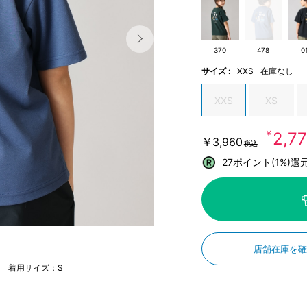
370
478
0
サイズ :
XXS
在庫なし
XXS
XS
￥2,7
￥3,960
税込
27ポイント(1%)還
店舗在庫を
cm 着用サイズ：S