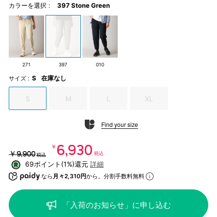
カラーを選択 :
397 Stone Green
271
397
010
S
在庫なし
サイズ :
S
M
L
XL
Find your size
￥6,930
￥9,900
税込
税込
69ポイント(1%)還元
詳細
なら
月々2,310円
から。分割手数料無料
「入荷のお知らせ」に申し込む