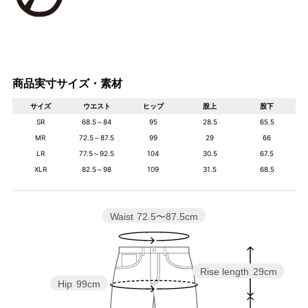
商品実寸サイズ・素材
サイズ
ウエスト
ヒップ
股上
股下
SR
68.5～84
95
28.5
65.5
MR
72.5～87.5
99
29
66
LR
77.5～92.5
104
30.5
67.5
XLR
82.5～98
109
31.5
68.5
Waist
72.5〜87.5cm
Rise length
29cm
Hip
99cm