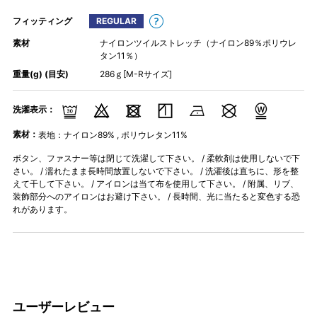
フィッティング
REGULAR
素材
ナイロンツイルストレッチ（ナイロン89％ポリウレ
タン11％）
重量(g) (目安)
286ｇ[M-Rサイズ]
洗濯表示：
素材：
表地：ナイロン89% , ポリウレタン11%
ボタン、ファスナー等は閉じて洗濯して下さい。 / 柔軟剤は使用しないで下
さい。 / 濡れたまま長時間放置しないで下さい。 / 洗濯後は直ちに、形を整
えて干して下さい。 / アイロンは当て布を使用して下さい。 / 附属、リブ、
装飾部分へのアイロンはお避け下さい。 / 長時間、光に当たると変色する恐
れがあります。
ユーザーレビュー