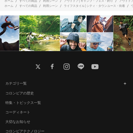
ホーム
すべての商品
利用シーン
アウトドア│キャンプ・フェス・釣り
アウトド
ホーム
すべての商品
利用シーン
ライフスタイル│シティ・タウンユース・街着
twitter
facebook
instagram
line
youtube
カテゴリ一覧
コロンビアの歴史
特集・トピックス一覧
コーディネート
大切なお知らせ
コロンビアテクノロジー