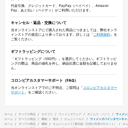
代金引換、クレジットカード、PayPay（ペイペイ）、Amazon
Pay、あと払い（ペイディ）がご利用いただけます。
キャンセル・返品・交換について
当オンラインストアにて購入された商品につきましては、弊社オンラ
インストアの規定により承っております。詳しくは「
ご利用規約
」を
ご覧ください。
ギフトラッピングについて
「ギフトラッピング（550円）」を選択してください。ギフトラッピ
ングの際は、商品の値札を外し、納品伝票に金額を記載しておりませ
ん。
コロンビアカスタマーサポート（FAQ）
当オンラインストアでのご不明点、ご質問は「
コロンビアカスタマー
サポート
」をご確認ください。
ホーム
すべての商品
カテゴリ
ウィメンズウェア
ボトムス・パンツ
ウィメン
ホーム
すべての商品
機能
撥水
オムニシールド
ウィメンズパインタウンキャ
ホーム
すべての商品
機能
オムニシェイド│紫外線（日焼け対策/UVカット）
オ