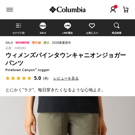
カテゴリ別
SALE
LINE通知
お気に入り
商品検索
SALE
WOMENS
紫外線
撥水
2026春夏新作
品番 :
AR8383
ウィメンズパインタウンキャニオンジョガー
パンツ
Pinetown Canyon™ Jogger
5.0
（4）
レビューを見る
とにかく”ラク”、毎日穿きたくなるような心地よさ。