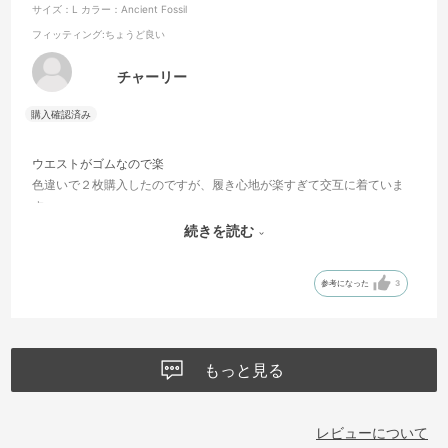
サイズ：L
カラー：Ancient Fossil
フィッティング
:ちょうど良い
チャーリー
ウエストがゴムなので楽
色違いで２枚購入したのですが、履き心地が楽すぎて交互に着ていま
す
ジムのトレーニングの際も伸縮もあり、適度に緩い履き心地なので汗
続きを読む
をかいても足にまとわりつく感じもなく快適です
参考になった
3
もっと見る
レビューについて