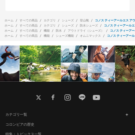
ホーム
すべての商品
カテゴリ
シューズ
登山靴
コノス ティーアールエス ア
ホーム
すべての商品
カテゴリ
シューズ
防水シューズ
コノス ティーアールエ
ホーム
すべての商品
機能
防水
アウトドライ（シューズ）
コノス ティーアー
ホーム
すべての商品
機能
シューズ機能
オムニマックス
コノス ティーアール
twitter
facebook
instagram
line
youtube
カテゴリ一覧
コロンビアの歴史
特集・トピックス一覧