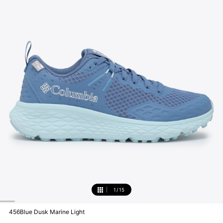
1
/
15
1
456Blue Dusk Marine Light