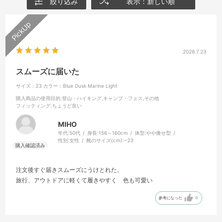
絞り込み
表示：新しい順
2026.7.23
スムーズに届いた
サイズ：23
カラー：Blue Dusk Marine Light
購入商品の使用目的
:登山・ハイキング,キャンプ・フェス,その他
フィッティング
:ちょうど良い
MIHO
年代:
50代
身長:
156～160cm
体型:
やや痩せ型
性別:
女性
靴のサイズ(cm):
~23
注文後すぐ届きスムーズにうけとれた。
旅行、アウトドアに軽くて履きやすく 色も可愛い
参考になった
0