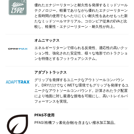
優れたエナジーリターンと耐久性を発揮するミッドソール
テクノロジー。軽量でありながら優れたエナジーリターン
と長時間の使用でもへたりにくい耐久性をあわせもった新
たなミッドソールマテリアル。コロンビア従来のEVAと比
較し、軽量性・エナジーリターン・耐久性が向上。
オムニマックス
エネルギーリターンで得られる反発性、適応性の高いクッ
ション性、強化された安定性、様々な地形でのトラクショ
ンを特徴とするフットウェアシステム。
アダプトトラックス
グリップを発揮するユニークなアウトソールコンバウン
ド。DRYだけでなくWETな環境でもグリップを発揮するユ
ニークなアウトソールコンパウンド。計算されたラグ配置
により地面に対し最適な接地を可能にし、高いトレイルパ
フォーマンスを実現。
PFAS不使用
PFAS(有機フッ素化合物)を含まない撥水加工製品。