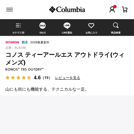
カテゴリ別
SALE
LINE通知
お気に入り
商品検索
WOMENS
防水
2026春夏新作
品番 :
BL6246
コノス ティーアールエス アウトドライ(ウィ
メンズ)
KONOS™ TRS OUTDRY™
4.6
（19）
レビューを見る
山にも街にも機能する、テクニカルな一足。