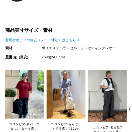
商品実寸サイズ・素材
着用者ボディの目安（ヌード寸法）はこちら
素材
ポリエステルラッセル、シンセティックレザー
重量(g) (目安)
269g(24.0cm)
コロンビア 泉パーク
コロンビア ららぽー
コロンビア 名古屋フ
タウン タピオ店
と沼津店
162cm
ァッションワン店