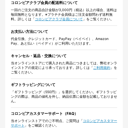
コロンビアクラブ会員の配送料について
一回のご注文の商品合計金額が3,000円（税込）以上の場合、送料は
毎回無料となります。※プラチナ会員様はご注文金額問わず送料無
料。詳しくは「
コロンビアクラブ会員について
」をご覧ください。
お支払い方法について
代金引換、クレジットカード、PayPay（ペイペイ）、Amazon
Pay、あと払い（ペイディ）がご利用いただけます。
キャンセル・返品・交換について
当オンラインストアにて購入された商品につきましては、弊社オンラ
インストアの規定により承っております。詳しくは「
ご利用規約
」を
ご覧ください。
ギフトラッピングについて
「ギフトラッピング（550円）」を選択してください。ギフトラッピ
ングの際は、商品の値札を外し、納品伝票に金額を記載しておりませ
ん。
コロンビアカスタマーサポート（FAQ）
当オンラインストアでのご不明点、ご質問は「
コロンビアカスタマー
サポート
」をご確認ください。