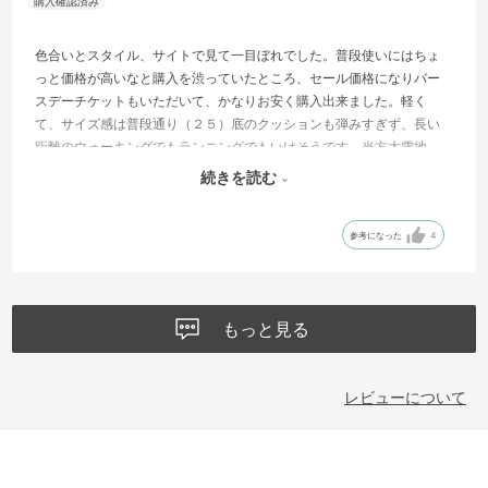
色合いとスタイル、サイトで見て一目ぼれでした。普段使いにはちょ
っと価格が高いなと購入を渋っていたところ、セール価格になりバー
スデーチケットもいただいて、かなりお安く購入出来ました。軽く
て、サイズ感は普段通り（２５）底のクッションも弾みすぎず、長い
距離のウォーキングでもランニングでもいけそうです。当方大雪地
方、まだ地面を実際に歩いていないのですが、雪が解けたら活躍して
続きを読む
くれることを期待しています。サイドのColombiaの文字ロゴが結構目
立つので、内側だったら良かったかなと思い。★－１としました。
参考になった
4
もっと見る
レビューについて