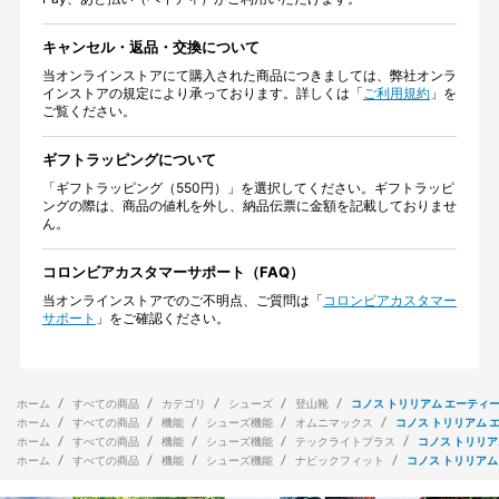
キャンセル・返品・交換について
当オンラインストアにて購入された商品につきましては、弊社オンラ
インストアの規定により承っております。詳しくは「
ご利用規約
」を
ご覧ください。
ギフトラッピングについて
「ギフトラッピング（550円）」を選択してください。ギフトラッピ
ングの際は、商品の値札を外し、納品伝票に金額を記載しておりませ
ん。
コロンビアカスタマーサポート（FAQ）
当オンラインストアでのご不明点、ご質問は「
コロンビアカスタマー
サポート
」をご確認ください。
ホーム
すべての商品
カテゴリ
シューズ
登山靴
コノス トリリアム エーティ
ホーム
すべての商品
機能
シューズ機能
オムニマックス
コノス トリリアム 
ホーム
すべての商品
機能
シューズ機能
テックライトプラス
コノス トリリア
ホーム
すべての商品
機能
シューズ機能
ナビックフィット
コノス トリリアム