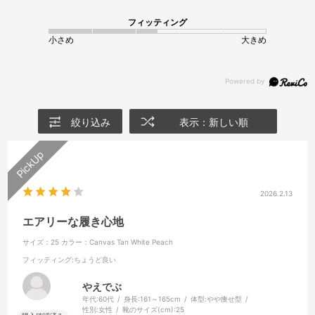
フィッティング
小さめ
大きめ
絞り込み
表示：新しい順
2026.2.13
エアリーな履き心地
サイズ：25
カラー：Canvas Tan White Peach
フィッティング
:ちょうど良い
やえでぶ
年代:
60代
身長:
161～165cm
体型:
やや痩せ型
性別:
女性
靴のサイズ(cm):
25