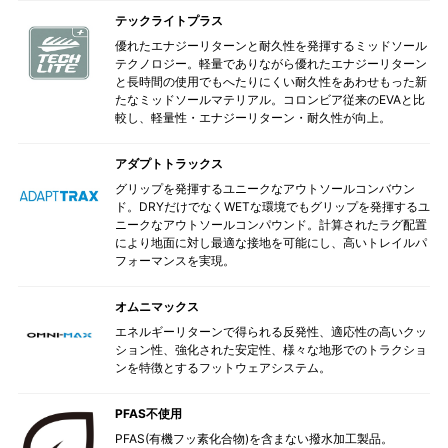
テックライトプラス
優れたエナジーリターンと耐久性を発揮するミッドソール
テクノロジー。軽量でありながら優れたエナジーリターン
と長時間の使用でもへたりにくい耐久性をあわせもった新
たなミッドソールマテリアル。コロンビア従来のEVAと比
較し、軽量性・エナジーリターン・耐久性が向上。
アダプトトラックス
グリップを発揮するユニークなアウトソールコンバウン
ド。DRYだけでなくWETな環境でもグリップを発揮するユ
ニークなアウトソールコンパウンド。計算されたラグ配置
により地面に対し最適な接地を可能にし、高いトレイルパ
フォーマンスを実現。
オムニマックス
エネルギーリターンで得られる反発性、適応性の高いクッ
ション性、強化された安定性、様々な地形でのトラクショ
ンを特徴とするフットウェアシステム。
PFAS不使用
PFAS(有機フッ素化合物)を含まない撥水加工製品。