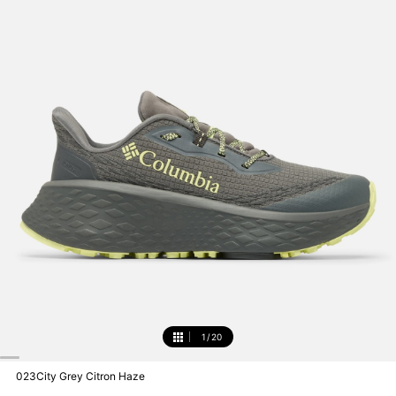
1
/
20
1
023City Grey Citron Haze