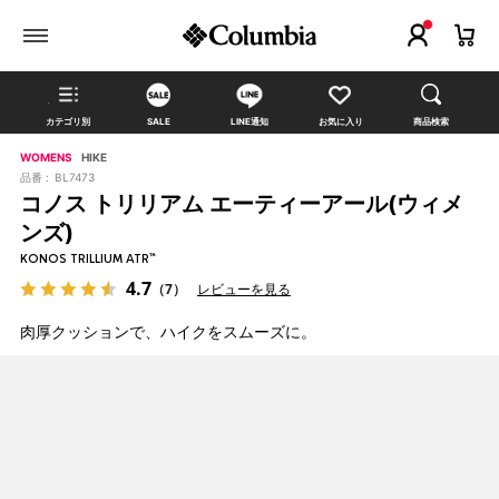
カテゴリ別
SALE
LINE通知
お気に入り
商品検索
WOMENS
HIKE
品番 :
BL7473
コノス トリリアム エーティーアール(ウィメ
ンズ)
KONOS TRILLIUM ATR™
4.7
（7）
レビューを見る
肉厚クッションで、ハイクをスムーズに。