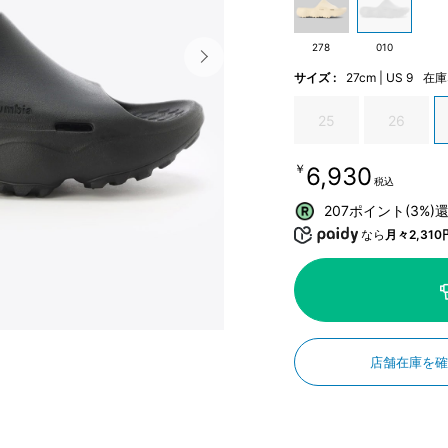
278
010
サイズ :
27cm | US 9
在庫
25
26
￥6,930
税込
207ポイント(3%)
なら
月々2,310
店舗在庫を