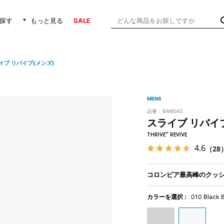
探す
もっと見る
SALE
イブ リバイブ(メンズ)
MENS
品番 :
BM8043
スライブ リバイ
THRIVE™ REVIVE
4.6
（28
コロンビア最高峰のクッ
カラーを選択 :
010 Black 