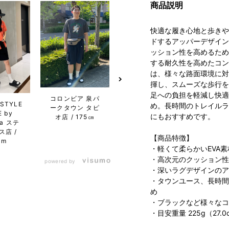
商品説明
快適な履き心地と歩きや
ドするアッパーデザイン
ッション性を高めるため
する耐久性を高めたコン
は、様々な路面環境に対
揮し、スムーズな歩行を
足への負担を軽減し快適
コロンビア 泉パ
ESTYLE
コロン
め。長時間のトレイルラ
ークタウン タピ
コロンビア コク
 by
空港第
にもおすすめです。
オ店
175㎝
ーンシティ店
ia ステ
ル店
175cm
ス店
【商品特徴】
cm
・軽くて柔らかいEVA素
・高次元のクッション性
powered by
・深いラグデザインのア
・タウンユース、長時間
め
・ブラックなど様々なコ
・目安重量 225g（27.0