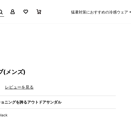
マイページ
お気に入り
買い物かご
猛暑対策におすすめの冷感ウェア
ブ(メンズ)
）
レビューを見る
ショニングを誇るアウトドアサンダル
Black