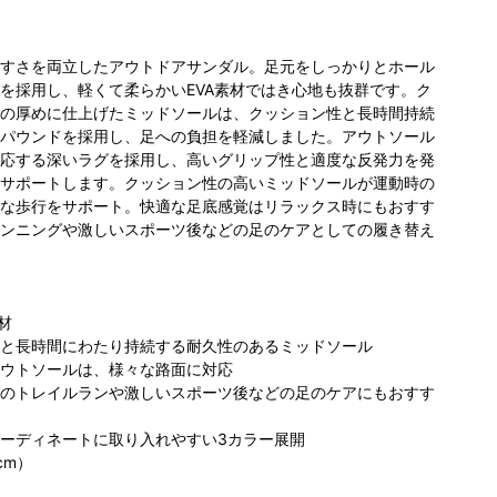
すさを両立したアウトドアサンダル。足元をしっかりとホール
を採用し、軽くて柔らかいEVA素材ではき心地も抜群です。ク
の厚めに仕上げたミッドソールは、クッション性と長時間持続
パウンドを採用し、足への負担を軽減しました。アウトソール
応する深いラグを採用し、高いグリップ性と適度な反発力を発
サポートします。クッション性の高いミッドソールが運動時の
な歩行をサポート。快適な足底感覚はリラックス時にもおすす
ビア 成田
コロンビア アク
コロンビア 泉パ
コ
ンニングや激しいスポーツ後などの足のケアとしての履き替え
2ターミナ
アシティお台場
ークタウン タピ
ー
168cm
店
オ店
材
と長時間にわたり持続する耐久性のあるミッドソール
ウトソールは、様々な路面に対応
のトレイルランや激しいスポーツ後などの足のケアにもおすす
ーディネートに取り入れやすい3カラー展開
cm）