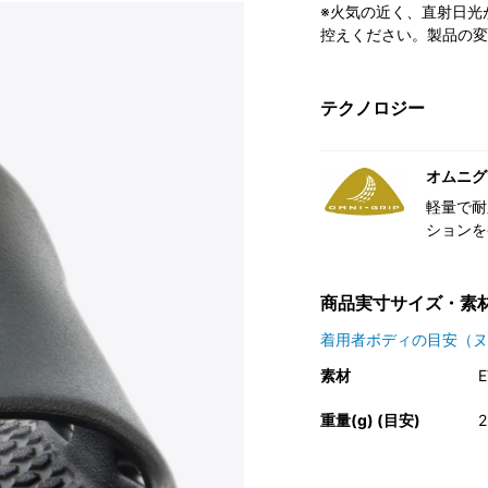
※火気の近く、直射日光
控えください。製品の変
テクノロジー
オムニグ
軽量で耐
ションを
商品実寸サイズ・素
着用者ボディの目安（ヌ
素材
E
重量(g) (目安)
2