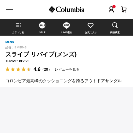
カテゴリ別
SALE
LINE通知
お気に入り
商品検索
MENS
品番 :
BM8043
スライブ リバイブ(メンズ)
THRIVE™ REVIVE
4.6
（28）
レビューを見る
コロンビア最高峰のクッショニングを誇るアウトドアサンダル