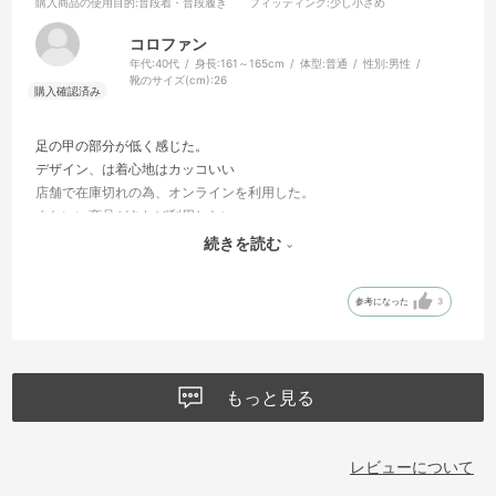
購入商品の使用目的
:普段着・普段履き
フィッティング
:少し小さめ
コロファン
年代:
40代
身長:
161～165cm
体型:
普通
性別:
男性
靴のサイズ(cm):
26
足の甲の部分が低く感じた。
デザイン、は着心地はカッコいい
店舗で在庫切れの為、オンラインを利用した。
またいい商品があれば利用したい
サイズと色などを増やして欲しい
続きを読む
在庫切れがくやしい
参考になった
3
もっと見る
レビューについて