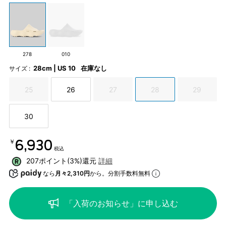
278
010
28cm | US 10
在庫なし
サイズ :
25
26
27
28
29
30
￥6,930
税込
207ポイント(3%)還元
詳細
なら
月々2,310円
から。分割手数料無料
「入荷のお知らせ」に申し込む