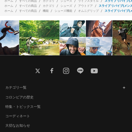
ホーム
すべての商品
カテゴリ
シューズ
ライフスタイル
スライブ リバイブ(
ホーム
すべての商品
カテゴリ
シューズ
アウトドア
スライブ リバイブ(メンズ
ホーム
すべての商品
機能
シューズ機能
オムニグリップ
スライブ リバイブ(
twitter
facebook
instagram
line
youtube
カテゴリ一覧
コロンビアの歴史
特集・トピックス一覧
コーディネート
大切なお知らせ