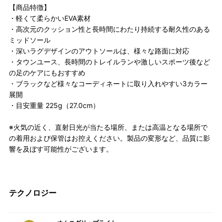
【商品特徴】
・軽くて柔らかいEVA素材
・高次元のクッション性と長時間にわたり持続する耐久性のある
ミッドソール
・深いラグデザインのアウトソールは、様々な路面に対応
・タウンユース、長時間のトレイルランや激しいスポーツ後など
の足のケアにもおすすめ
・ブラックなど様々なコーディネートに取り入れやすい3カラー
展開
・目安重量 225g（27.0cm）
※火気の近く、直射日光が当たる場所、または高温となる場所で
の着用および保管はお控えください。製品の変形など、品質に影
響を及ぼす可能性がございます。
テクノロジー