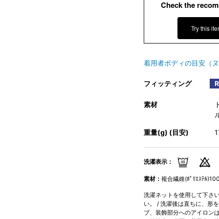
Check the recom
Try this it
着用者ボディの目安（ヌ
フィッティング
素材
ル
重量(g) (目安)
洗濯表示：
素材：
複合繊維(ﾎﾟﾘｴｽﾃﾙ)10
洗濯ネットを使用して下さい。
い。 / 洗濯後は直ちに、形
ブ、装飾部分へのアイロンはお