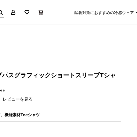
マイページ
お気に入り
買い物かご
猛暑対策におすすめの冷感ウェア
プパスグラフィックショートスリーブTシャ
Tee
レビューを見る
、機能素材Teeシャツ