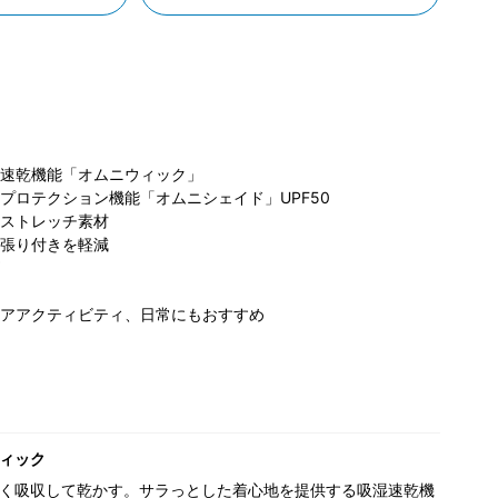
速乾機能「オムニウィック」
プロテクション機能「オムニシェイド」UPF50
コ
ストレッチ素材
ビア らら
コロンビア らら
コロンビア らら
ぽ
張り付きを軽減
と名古屋み
ぽーと磐田店
ぽーと磐田店
クルス店
173cm
173cm
175cm
アアクティビティ、日常にもおすすめ
ィック
く吸収して乾かす。サラっとした着心地を提供する吸湿速乾機