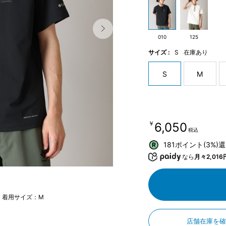
010
125
サイズ :
S
在庫あり
S
M
￥6,050
税込
181ポイント(3%)
なら
月々2,016
m 着用サイズ：M
店舗在庫を