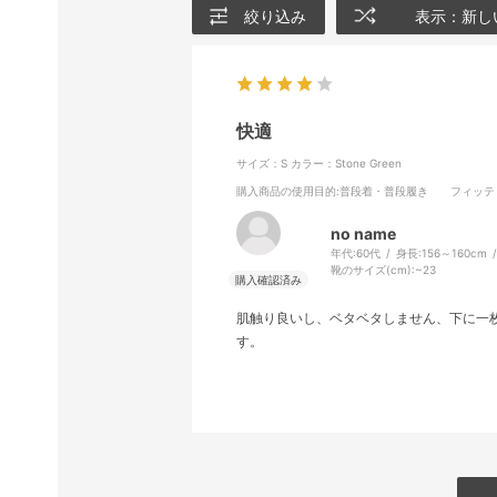
絞り込み
表示：新し
快適
サイズ：S
カラー：Stone Green
購入商品の使用目的
:普段着・普段履き
フィッテ
no name
年代:
60代
身長:
156～160cm
靴のサイズ(cm):
~23
肌触り良いし、ベタベタしません、下に一
す。