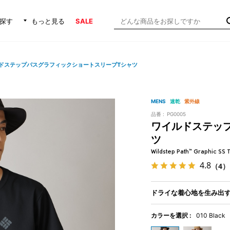
探す
もっと見る
SALE
ドステップパスグラフィックショートスリーブTシャツ
MENS
速乾
紫外線
品番 :
PG0005
ワイルドステッ
ツ
Wildstep Path™ Graphic SS 
4.8
（4）
ドライな着心地を生み出す
カラーを選択 :
010 Black