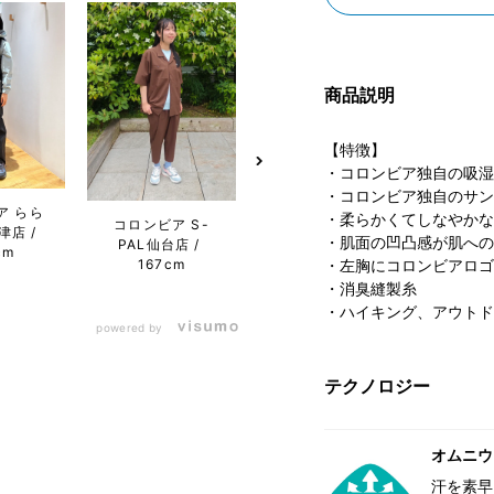
商品説明
【特徴】
・コロンビア独自の吸湿
・コロンビア独自のサン
ア らら
コロンビア らら
・柔らかくてしなやかな
コロンビア S-
コロン
津店
ぽーと沼津店
・肌面の凹凸感が肌への
PAL仙台店
ぽー
cm
162cm
167cm
なとア
・左胸にコロンビアロゴ
・消臭縫製糸
・ハイキング、アウトド
powered by
テクノロジー
オムニウ
汗を素早