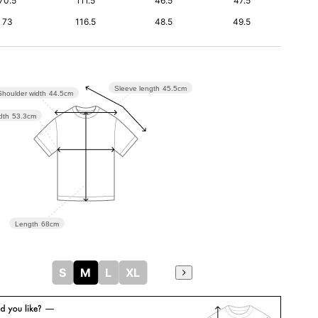
70.5
111.5
46.5
47.5
73
116.5
48.5
49.5
Sleeve length
45.5cm
Shoulder width
44.5cm
dth
53.3cm
Length
68cm
S
M
L
XL