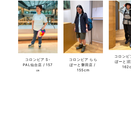
コロンビ
コロンビア S-
コロンビア らら
ぽーと沼
PAL仙台店
157
ぽーと磐田店
162
㎝
155cm