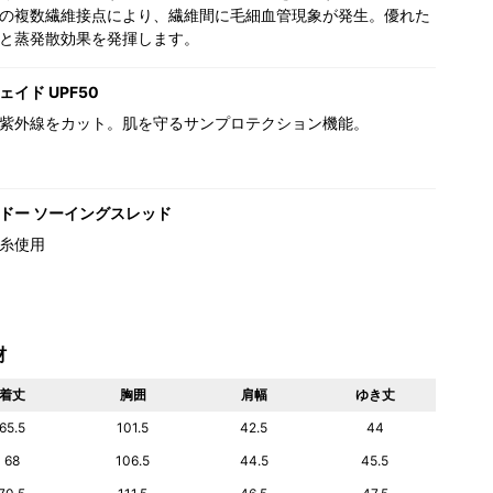
の複数繊維接点により、繊維間に毛細血管現象が発生。優れた
と蒸発散効果を発揮します。
イド UPF50
紫外線をカット。肌を守るサンプロテクション機能。
ドー ソーイングスレッド
糸使用
材
着丈
胸囲
肩幅
ゆき丈
65.5
101.5
42.5
44
68
106.5
44.5
45.5