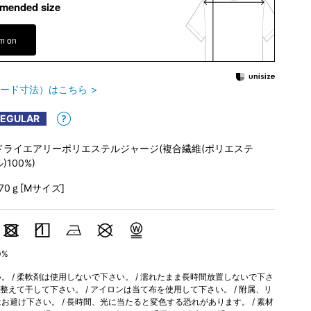
mended size
em on
ード寸法）はこちら
REGULAR
ドライエアリーポリエステルジャージ(複合繊維(ポリエステ
)100%)
170ｇ[Mサイズ]
0%
 / 柔軟剤は使用しないで下さい。 / 濡れたまま長時間放置しないで下さ
を整えて干して下さい。 / アイロンは当て布を使用して下さい。 / 附属、リ
避け下さい。 / 長時間、光に当たると変色する恐れがあります。 / 素材