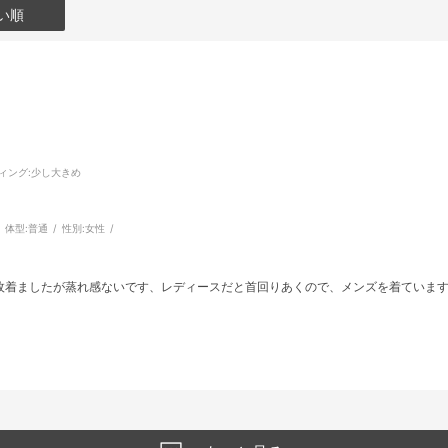
い順
ィング
:少し大きめ
体型:
普通
性別:
女性
枚着ましたが蒸れ感ないです、レディースだと首回りあくので、メンズを着ています