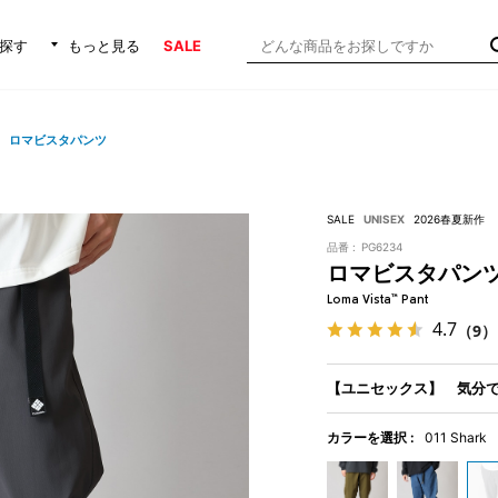
探す
もっと見る
SALE
ロマビスタパンツ
SALE
UNISEX
2026春夏新作
品番 :
PG6234
ロマビスタパン
Loma Vista™ Pant
4.7
（9）
【ユニセックス】 気分
カラーを選択 :
011 Shark