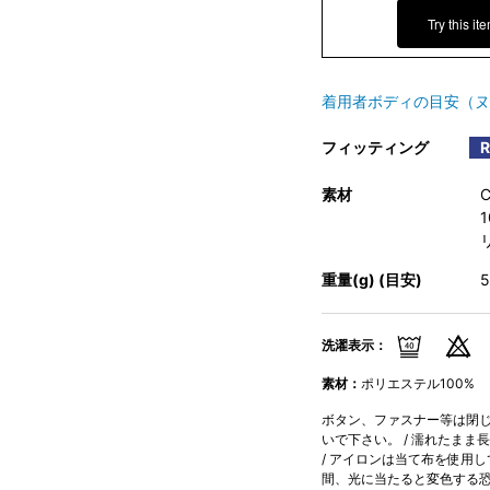
Try this it
着用者ボディの目安（ヌ
フィッティング
素材
重量(g) (目安)
洗濯表示：
素材：
ポリエステル100%
ボタン、ファスナー等は閉じて
いで下さい。 / 濡れたまま
/ アイロンは当て布を使用し
間、光に当たると変色する