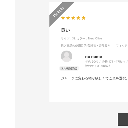
良い
サイズ：XL
カラー：New Olive
購入商品の使用目的
:普段着・普段履き
フィッテ
no name
年代:
50代
身長:
171～175cm
靴のサイズ(cm):
26
ジャージに変わる物が欲しくてこれを選択