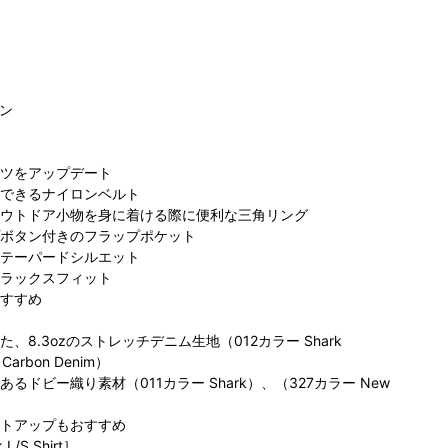
ン
ツをアップデート
ビア らら
コ
できるナイロンベルト
コロンビア S-
コロンビア らら
と沼津店
ぽ
ウトドア小物を身に着ける際に便利な三角リング
PAL仙台店
ぽーとTOKYOー
75cm
ボタン付きのフラップポケット
157cm
BAY店
173cm
テーパードシルエット
ラックスフィット
すすめ
8.3ozのストレッチデニム生地（012カラー Shark
arbon Denim）
ドビー織り素材（011カラー Shark）、（327カラー New
トアップもおすすめ
L/S Shirt］