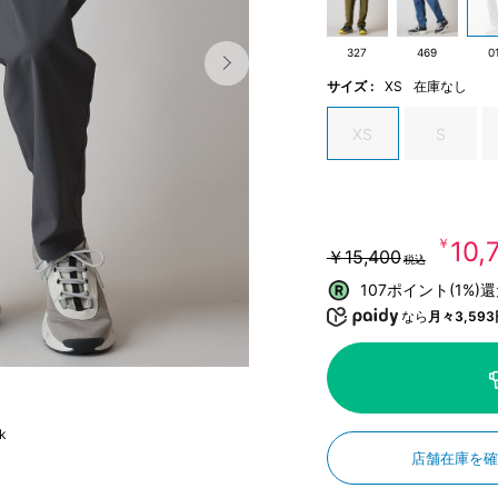
327
469
0
サイズ :
XS
在庫なし
XS
S
￥10
￥15,400
税込
107ポイント(1%)
なら
月々3,593
k
店舗在庫を