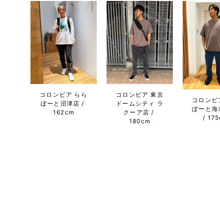
コロンビア らら
コロンビア 東京
コロンビ
ぽーと沼津店
ドームシティ ラ
ぽーと海
162cm
クーア店
17
180cm