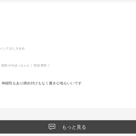
ィング
:少し大きめ
体型:
ややぽっちゃり
性別:
男性
。伸縮性もあり締め付けもなく履き心地もいいです
もっと見る