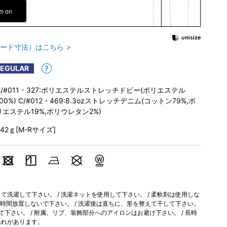
em on
ード寸法）はこちら
REGULAR
C/#011・327:ポリエステルストレッチドビー(ポリエステル
100%) C/#012・469:8.3ozストレッチデニム(コットン79%,ポ
リエステル19%,ポリウレタン2%)
542ｇ[M-Rサイズ]
洗濯して下さい。 / 洗濯ネットを使用して下さい。 / 柔軟剤は使用しな
長時間放置しないで下さい。 / 洗濯後は直ちに、形を整えて干して下さい。
て下さい。 / 附属、リブ、装飾部分へのアイロンはお避け下さい。 / 長時
恐れがあります。