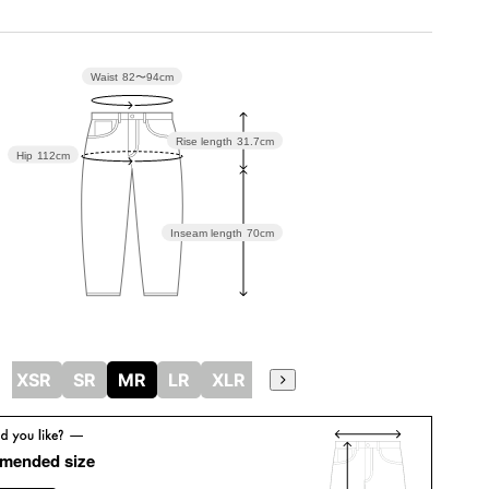
Waist
82〜94cm
Rise length
31.7cm
Hip
112cm
Inseam length
70cm
XSR
SR
MR
LR
XLR
mended size