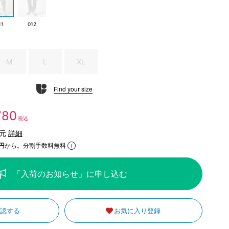
11
012
M
L
XL
Find your size
,780
税込
還元
詳細
円
から。分割手数料無料
「入荷のお知らせ」に申し込む
確認する
お気に入り登録