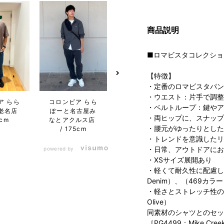
商品説明
■ロマビスタコレクショ
【特徴】
・定番のロマビスタパン
コロンビア らら
コロン
・ウエスト：片手で調整
ア らら
コロンビア らら
ぽーと沼津店
ぽー
・ベルトループ：鍵やア
老名店
ぽーと名古屋み
175cm
1
・両ヒップに、スナップ
5cm
なとアクルス店
・腰元がゆったりとした
175cm
・トレンドを意識したリ
・日常、アウトドアにお
powered by
・XSサイズ展開あり
・軽くて耐久性に配慮した、
Denim）、（469カラー C
・軽さとストレッチ性のある
Olive）
同素材のシャツとのセッ
［PG4499：Mike Creek 