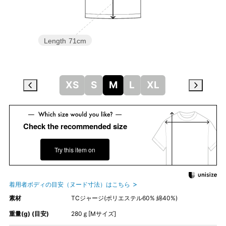
Length
71cm
XS
S
M
L
XL
Check the recommended size
Try this item on
着用者ボディの目安（ヌード寸法）はこちら
素材
TCジャージ(ポリエステル60% 綿40%)
重量(g) (目安)
280ｇ[Mサイズ]