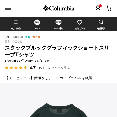
カテゴリ別
SALE
LINE通知
お気に入り
商品検索
SALE
UNISEX
速乾
紫外線
品番 :
PG7093
スタックブルックグラフィックショートスリ
ーブTシャツ
Stuck Brook™ Graphic S/S Tee
4.7
（19）
レビューを見る
【ユニセックス】昔懐かし、アーカイブラベルを厳選。