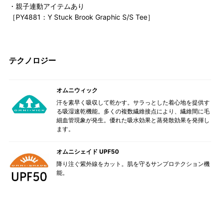
・親子連動アイテムあり
［PY4881：Y Stuck Brook Graphic S/S Tee］
テクノロジー
オムニウィック
汗を素早く吸収して乾かす。サラっとした着心地を提供す
る吸湿速乾機能。多くの複数繊維接点により、繊維間に毛
細血管現象が発生。優れた吸水効果と蒸発散効果を発揮し
ます。
オムニシェイド UPF50
降り注ぐ紫外線をカット。肌を守るサンプロテクション機
能。