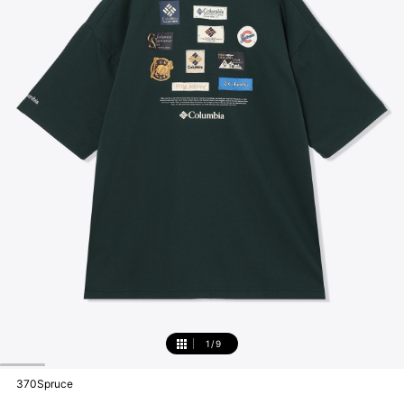
1
/
9
1
370Spruce