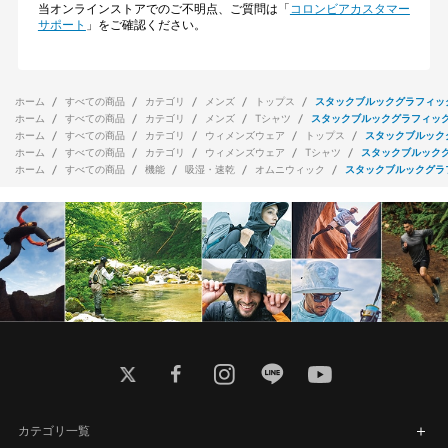
当オンラインストアでのご不明点、ご質問は「
コロンビアカスタマー
サポート
」をご確認ください。
ホーム
すべての商品
カテゴリ
メンズ
トップス
スタックブルックグラフィッ
ホーム
すべての商品
カテゴリ
メンズ
Tシャツ
スタックブルックグラフィッ
ホーム
すべての商品
カテゴリ
ウィメンズウェア
トップス
スタックブルック
ホーム
すべての商品
カテゴリ
ウィメンズウェア
Tシャツ
スタックブルック
ホーム
すべての商品
機能
吸湿・速乾
オムニウィック
スタックブルックグラ
twitter
facebook
instagram
line
youtube
カテゴリ一覧