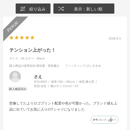
絞り込み
表示：新しい順
2026.8.3
テンション上がった！
サイズ：XS
カラー：Black
購入商品の使用目的
:普段着・普段履き
フィッティング
:少し大きめ
さえ
年代:
60代
身長:
156～160cm
体型:
痩せ型
性別:
女性
靴のサイズ(cm):
~23
想像してたよりロゴプリント配置や色が可愛かった。ブランド感も上
品に出ていてお気に入りのTシャツになりました
参考になった
0