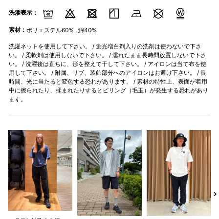
洗濯表示：
素材：
ポリエステル60% , 綿40%
洗濯ネットを使用して下さい。 / 蛍光増白剤入りの洗剤は使わないで下さ
い。 / 柔軟剤は使用しないで下さい。 / 濡れたまま長時間放置しないで下さ
い。 / 洗濯後は直ちに、形を整えて干して下さい。 / アイロンは当て布を使
用して下さい。 / 附属、リブ、装飾部分へのアイロンはお避け下さい。 / 長
時間、光に当たると変色する恐れがあります。 / 素材の特性上、表面が着用
中に擦られたり、揉まれたりするとピリング（毛玉）が発生する恐れがあり
ます。