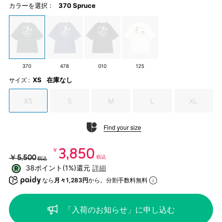
カラーを選択 :
370 Spruce
370
478
010
125
XS
在庫なし
サイズ :
XS
S
M
L
XL
Find your size
￥3,850
￥5,500
税込
税込
38ポイント(1%)還元
詳細
なら
月々1,283円
から。分割手数料無料
「入荷のお知らせ」に申し込む