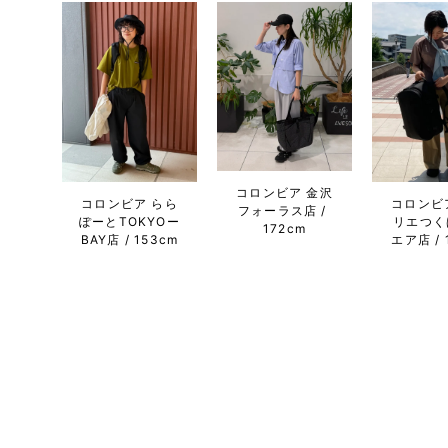
コロンビア 金沢
コロンビア らら
コロンビ
フォーラス店
ぽーとTOKYOー
リエつく
172cm
BAY店
153cm
エア店