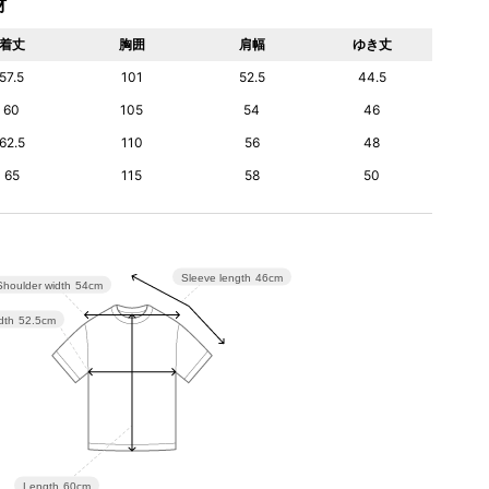
材
着丈
胸囲
肩幅
ゆき丈
57.5
101
52.5
44.5
60
105
54
46
62.5
110
56
48
65
115
58
50
Sleeve length
46cm
Shoulder width
54cm
dth
52.5cm
Length
60cm