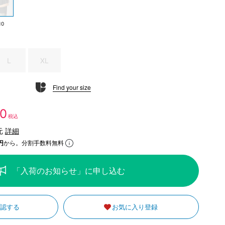
10
L
XL
Find your size
20
税込
元
詳細
円
から。分割手数料無料
「入荷のお知らせ」に申し込む
確認する
お気に入り登録