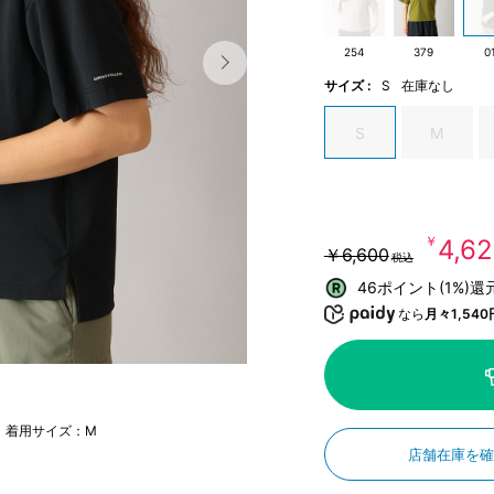
254
379
0
サイズ :
S
在庫なし
S
M
￥4,6
￥6,600
税込
46ポイント(1%)還
なら
月々1,540
m 着用サイズ：M
店舗在庫を