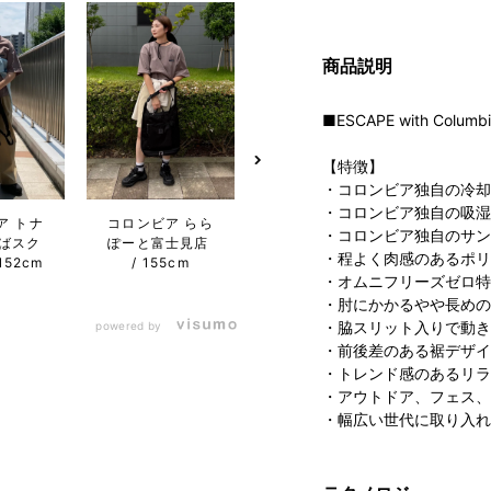
商品説明
■ESCAPE with Columb
【特徴】
・コロンビア独自の冷却
コロンビア
・コロンビア独自の吸湿
ア トナ
コロンビア らら
コロン
PIVOT CROSS
・コロンビア独自のサン
ばスク
ぽーと富士見店
屋フ
店
161cm
・程よく肉感のあるポリ
152cm
155cm
ワン店
・オムニフリーズゼロ特
・肘にかかるやや長めの
・脇スリット入りで動き
powered by
・前後差のある裾デザイ
・トレンド感のあるリラ
・アウトドア、フェス、
・幅広い世代に取り入れ