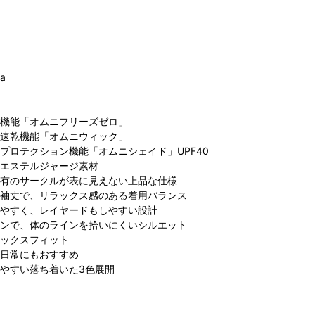
ia
機能「オムニフリーズゼロ」
速乾機能「オムニウィック」
ビア 名古
コロンビア 名古
コロンビア らら
C
プロテクション機能「オムニシェイド」UPF40
ァッション
屋ファッション
ぽーと富士見店
エステルジャージ素材
162cm
ワン店
168cm
163cm
F
有のサークルが表に見えない上品な仕様
袖丈で、リラックス感のある着用バランス
やすく、レイヤードもしやすい設計
ンで、体のラインを拾いにくいシルエット
ックスフィット
日常にもおすすめ
やすい落ち着いた3色展開