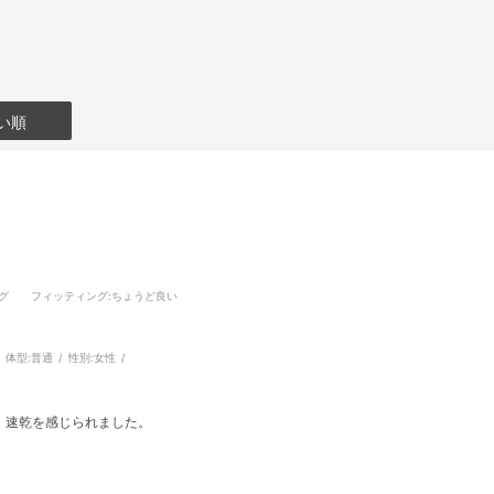
い順
グ
フィッティング
:ちょうど良い
体型:
普通
性別:
女性
、速乾を感じられました。