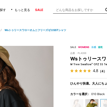
探す
もっと見る
SALE
WsトゥリースワローオムニフリーズゼロSSTシャツ
SALE
WOMENS
冷感
速乾
品番 :
PL4269
Wsトゥリースワ
W Tree Swallow™ OFZ SS T
4.8
（4）
ひんやり快適。大人にち
カラーを選択 :
010 Black