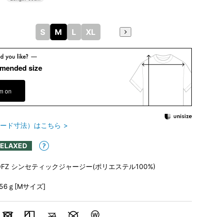
S
M
L
XL
mended size
em on
ード寸法）はこちら
RELAXED
OFZ シンセティックジャージー(ポリエステル100%)
156ｇ[Mサイズ]