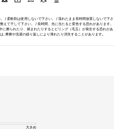
 / 柔軟剤は使用しないで下さい。 / 濡れたまま長時間放置しないで下さ
を整えて干して下さい。 / 長時間、光に当たると変色する恐れがあります。
用中に擦られたり、揉まれたりするとピリング（毛玉）が発生する恐れがあ
加工は､摩擦や洗濯の繰り返しにより薄れたり消失することがあります｡
大きめ