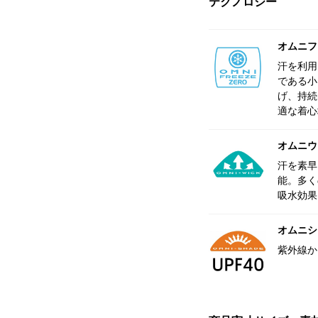
テクノロジー
オムニフ
汗を利用
である小
げ、持続
適な着心
オムニウ
汗を素早
能。多く
吸水効果
オムニシェ
紫外線か