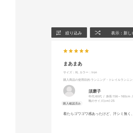
絞り込み
表示：新し
まあまあ
サイズ：XL
カラー：Iron
購入商品の使用目的
:ランニング・トレイルランニン
須磨子
年代:
60代
身長:
156～160cm
靴のサイズ(cm):
25
着たらゴワゴワ感あったけど、汗シミ無く