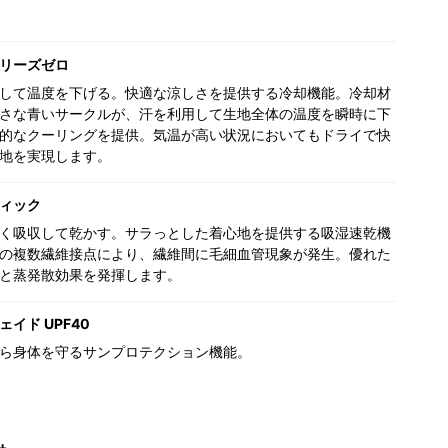
リーズゼロ
して温度を下げる。快適な涼しさを提供する冷却機能。冷却材
さな青いサークルが、汗を利用して生地全体の温度を瞬時に下
的なクーリングを提供。気温が高い状況においてもドライで快
地を実現します。
ィック
く吸収して乾かす。サラっとした着心地を提供する吸湿速乾機
の複数繊維接点により、繊維間に毛細血管現象が発生。優れた
と蒸発散効果を発揮します。
イド UPF40
ら身体を守るサンプロテクション機能。