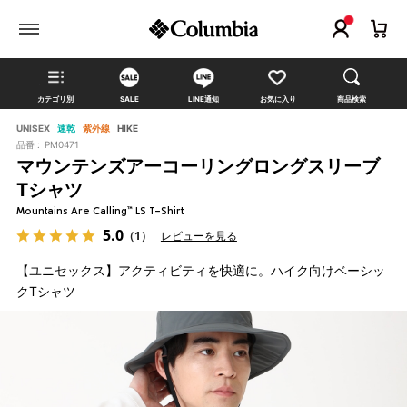
カテゴリ別
SALE
LINE通知
お気に入り
商品検索
UNISEX
速乾
紫外線
HIKE
品番 :
PM0471
マウンテンズアーコーリングロングスリーブ
Tシャツ
Mountains Are Calling™ LS T-Shirt
5.0
（1）
レビューを見る
【ユニセックス】アクティビティを快適に。ハイク向けベーシッ
クTシャツ