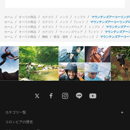
ホーム
すべての商品
カテゴリ
メンズ
トップス
マウンテンズアーコーリング
ホーム
すべての商品
カテゴリ
メンズ
Tシャツ
マウンテンズアーコーリング
ホーム
すべての商品
カテゴリ
ウィメンズウェア
トップス
マウンテンズアー
ホーム
すべての商品
カテゴリ
ウィメンズウェア
Tシャツ
マウンテンズアー
ホーム
すべての商品
機能
吸湿・速乾
オムニウィック
マウンテンズアーコー
twitter
facebook
instagram
line
youtube
カテゴリ一覧
コロンビアの歴史