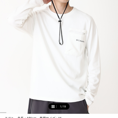
1
/
19
1