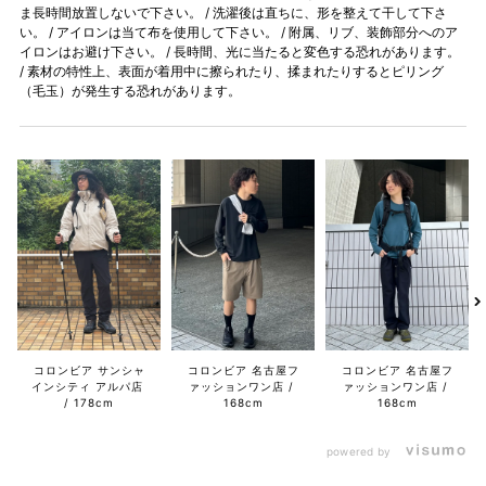
ま長時間放置しないで下さい。 / 洗濯後は直ちに、形を整えて干して下さ
い。 / アイロンは当て布を使用して下さい。 / 附属、リブ、装飾部分へのア
イロンはお避け下さい。 / 長時間、光に当たると変色する恐れがあります。
/ 素材の特性上、表面が着用中に擦られたり、揉まれたりするとピリング
（毛玉）が発生する恐れがあります。
コロンビア サンシャ
コロンビア 名古屋フ
コロンビア 名古屋フ
インシティ アルパ店
ァッションワン店
ァッションワン店
178cm
168cm
168cm
powered by