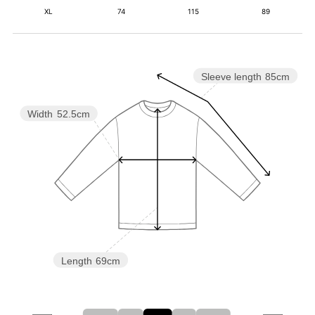
XL
74
115
89
Sleeve length
85cm
Width
52.5cm
Length
69cm