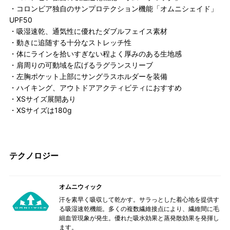
・コロンビア独自のサンプロテクション機能「オムニシェイド」
UPF50
・吸湿速乾、通気性に優れたダブルフェイス素材
・動きに追随する十分なストレッチ性
・体にラインを拾いすぎない程よく厚みのある生地感
・肩周りの可動域を広げるラグランスリーブ
・左胸ポケット上部にサングラスホルダーを装備
・ハイキング、アウトドアアクティビティにおすすめ
・XSサイズ展開あり
・XSサイズは180g
テクノロジー
オムニウィック
汗を素早く吸収して乾かす。サラっとした着心地を提供す
る吸湿速乾機能。多くの複数繊維接点により、繊維間に毛
細血管現象が発生。優れた吸水効果と蒸発散効果を発揮し
ます。