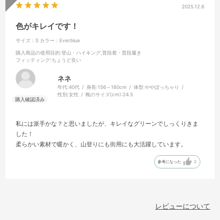
2025.12.6
色がキレイです！
サイズ：S
カラー：Everblue
購入商品の使用目的
:登山・ハイキング,普段着・普段履き
フィッティング
:ちょうど良い
ネネ
年代:
40代
身長:
156～160cm
体型:
ややぽっちゃり
性別:
女性
靴のサイズ(cm):
24.5
私には派手かな？と思いましたが、キレイなグリーンでしっくりきま
した！
柔らかい素材で暖かく、山登りにも街用にも大活躍しています。
参考になった
2
レビューについて