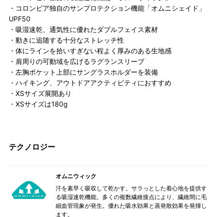
・コロンビア独自のサンプロテクション機能「オムニシェイド」
UPF50
・吸湿速乾、通気性に優れたダブルフェイス素材
・動きに追随する十分なストレッチ性
・体にラインを拾いすぎない程よく厚みのある生地感
・肩周りの可動域を広げるラグランスリーブ
・左胸ポケット上部にサングラスホルダーを装備
・ハイキング、アウトドアアクティビティにおすすめ
・XSサイズ展開あり
・XSサイズは180g
テクノロジー
オムニウィック
汗を素早く吸収して乾かす。サラっとした着心地を提供す
る吸湿速乾機能。多くの複数繊維接点により、繊維間に毛
細血管現象が発生。優れた吸水効果と蒸発散効果を発揮し
ます。