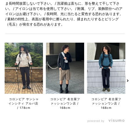
ま長時間放置しないで下さい。 / 洗濯後は直ちに、形を整えて干して下さ
い。 / アイロンは当て布を使用して下さい。 / 附属、リブ、装飾部分へのア
イロンはお避け下さい。 / 長時間、光に当たると変色する恐れがあります。
/ 素材の特性上、表面が着用中に擦られたり、揉まれたりするとピリング
（毛玉）が発生する恐れがあります。
コロンビア サンシャ
コロンビア 名古屋フ
コロンビア 名古屋フ
インシティ アルパ店
ァッションワン店
ァッションワン店
178cm
168cm
168cm
powered by