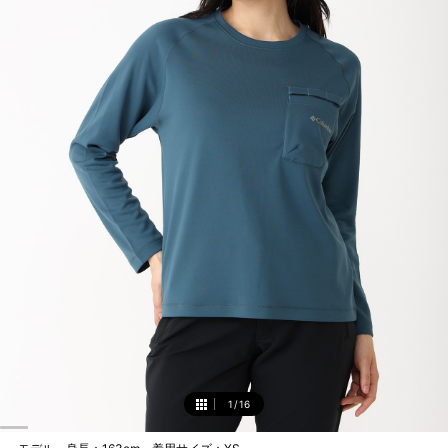
1
/
16
1