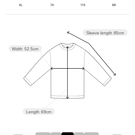
XL
74
115
89
Sleeve length
85cm
Width
52.5cm
Length
69cm