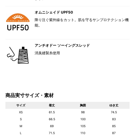
オムニシェイド UPF50
降り注ぐ紫外線をカット。肌を守るサンプロテクション機
能。
アンチオドー ソーイングスレッド
消臭縫製糸使用
商品実寸サイズ・素材
サイズ
着丈
胸囲
ゆき丈
XS
61.5
98
74.5
S
66.5
100
83
M
69
105
85
L
71.5
110
87