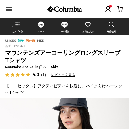
カテゴリ別
SALE
LINE通知
お気に入り
商品検索
UNISEX
速乾
紫外線
HIKE
品番 :
PM0471
マウンテンズアーコーリングロングスリーブ
Tシャツ
Mountains Are Calling™ LS T-Shirt
5.0
（1）
レビューを見る
【ユニセックス】アクティビティを快適に。ハイク向けベーシッ
クTシャツ