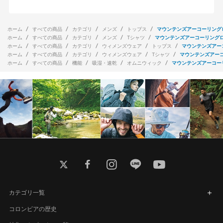
ホーム
すべての商品
カテゴリ
メンズ
トップス
マウンテンズアーコーリング
ホーム
すべての商品
カテゴリ
メンズ
Tシャツ
マウンテンズアーコーリング
ホーム
すべての商品
カテゴリ
ウィメンズウェア
トップス
マウンテンズアー
ホーム
すべての商品
カテゴリ
ウィメンズウェア
Tシャツ
マウンテンズアー
ホーム
すべての商品
機能
吸湿・速乾
オムニウィック
マウンテンズアーコー
twitter
facebook
instagram
line
youtube
カテゴリ一覧
コロンビアの歴史