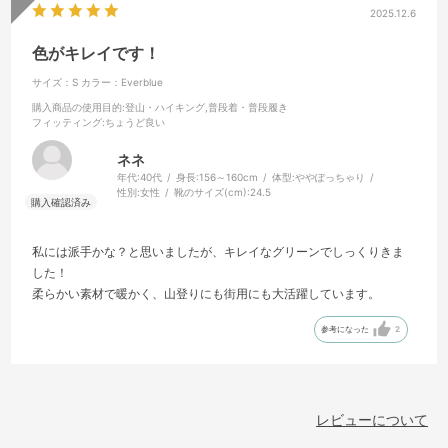
2025.12.6
色がキレイです！
サイズ：S
カラー：Everblue
購入商品の使用目的
:登山・ハイキング,普段着・普段履き
フィッティング
:ちょうど良い
ネネ
年代:
40代
身長:
156～160cm
体型:
ややぽっちゃり
性別:
女性
靴のサイズ(cm):
24.5
私には派手かな？と思いましたが、キレイなグリーンでしっくりきま
した！
柔らかい素材で暖かく、山登りにも街用にも大活躍しています。
参考になった
2
レビューについて