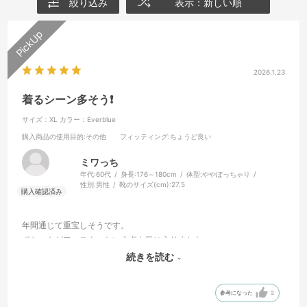
絞り込み
表示：新しい順
2026.1.23
着るシーン多そう❗️
サイズ：XL
カラー：Everblue
購入商品の使用目的
:その他
フィッティング
:ちょうど良い
ミワっち
年代:
60代
身長:
176～180cm
体型:
ややぽっちゃり
性別:
男性
靴のサイズ(cm):
27.5
年間通じて重宝しそうです。
ポケットがファスナーという点も気に入りました。
届くまで色の感じが実際どうなのか不安でしたが、着てみると予想以
続きを読む
上にコーディネートがしやすく、明るいイメージで良かったです。
参考になった
2