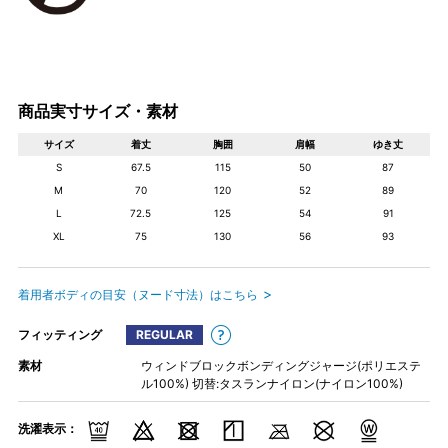
商品実寸サイズ・素材
サイズ
着丈
胸囲
肩幅
ゆき丈
S
67.5
115
50
87
M
70
120
52
89
L
72.5
125
54
91
XL
75
130
56
93
着用者ボディの目安（ヌード寸法）はこちら
フィッティング
REGULAR
素材
ウィンドブロックボンディングジャージ(ポリエステ
ル100%) 切替:タスランナイロン(ナイロン100%)
洗濯表示：