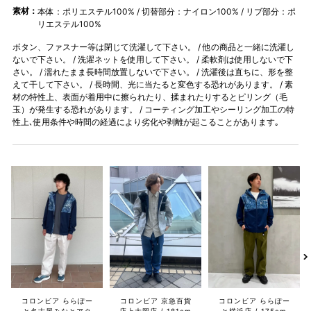
素材：
本体：ポリエステル100% / 切替部分：ナイロン100% / リブ部分：ポ
リエステル100%
ボタン、ファスナー等は閉じて洗濯して下さい。 / 他の商品と一緒に洗濯し
ないで下さい。 / 洗濯ネットを使用して下さい。 / 柔軟剤は使用しないで下
さい。 / 濡れたまま長時間放置しないで下さい。 / 洗濯後は直ちに、形を整
えて干して下さい。 / 長時間、光に当たると変色する恐れがあります。 / 素
材の特性上、表面が着用中に擦られたり、揉まれたりするとピリング（毛
玉）が発生する恐れがあります。 / コーティング加工やシーリング加工の特
性上､使用条件や時間の経過により劣化や剥離が起こることがあります｡
コロンビア 京急百貨
コロンビア ららぽー
コロンビア ららぽー
店上大岡店
181cm
と横浜店
175cm
と名古屋みなとアク