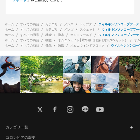
サポート
」をご確認ください。
ホーム
すべての商品
カテゴリ
メンズ
トップス
ウィルキンソンコーブフーデ
ホーム
すべての商品
カテゴリ
メンズ
スウェット
ウィルキンソンコーブフー
ホーム
すべての商品
機能
撥水
オムニシールド
ウィルキンソンコーブフーデ
ホーム
すべての商品
機能
オムニシェイド│紫外線（日焼け対策/UVカット）
オ
ホーム
すべての商品
機能
防風
オムニウィンドブロック
ウィルキンソンコー
twitter
facebook
instagram
line
youtube
カテゴリ一覧
コロンビアの歴史