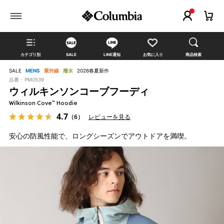
カテゴリ別
SALE
LINE通知
お気に入り
商品検索
SALE
MENS
紫外線
撥水
2026春夏新作
品番 :
PM0539
ウィルキンソンコーブフーディ
Wilkinson Cove™ Hoodie
4.7
（6）
レビューを見る
安心の防風性能で、ロングシーズンでアウトドアを満喫。