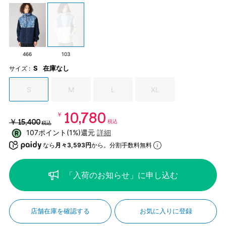
466
103
S
在庫なし
サイズ :
S
M
L
XL
￥10,780
￥15,400
税込
税込
107ポイント(1%)還元
詳細
なら
月々3,593円
から。分割手数料無料
「入荷のお知らせ」に申し込む
店舗在庫を確認する
お気に入りに登録