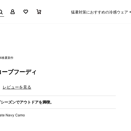
マイページ
お気に入り
買い物かご
猛暑対策におすすめの冷感ウェア
26春夏新作
コーブフーディ
レビューを見る
グシーズンでアウトドアを満喫。
iate Navy Camo