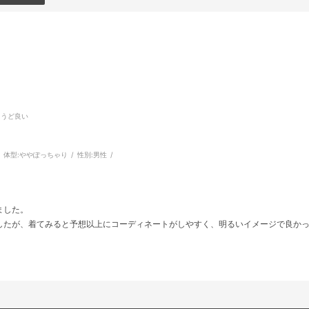
ょうど良い
体型:
ややぽっちゃり
性別:
男性
ました。
したが、着てみると予想以上にコーディネートがしやすく、明るいイメージで良か