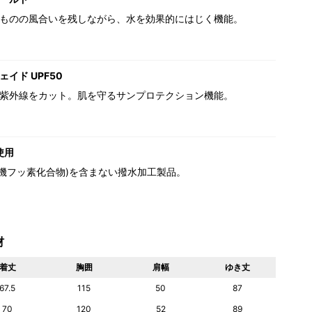
ものの風合いを残しながら、水を効果的にはじく機能。
イド UPF50
紫外線をカット。肌を守るサンプロテクション機能。
使用
(有機フッ素化合物)を含まない撥水加工製品。
材
着丈
胸囲
肩幅
ゆき丈
67.5
115
50
87
70
120
52
89