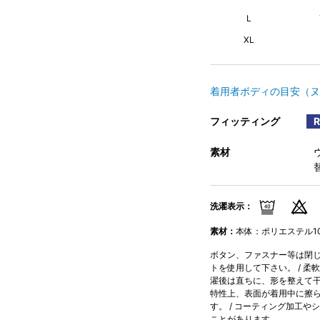
L
XL
着用者ボディの目安（ヌ
フィッティング
素材
洗濯表示：
素材：
本体：ポリエステル10
ボタン、ファスナー等は閉じて
トを使用して下さい。 / 柔
濯後は直ちに、形を整えて干し
特性上、表面が着用中に擦
す。 / コーティング加工
ことがあります｡