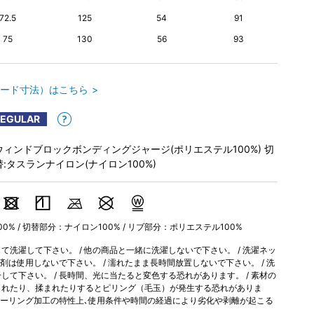
72.5
125
54
91
75
130
56
93
ード寸法）はこちら
REGULAR
ウィンドブロックボンディングジャージ(ポリエステル100%) 切
替:タスランナイロン(ナイロン100%)
0% / 切替部分：ナイロン100% / リブ部分：ポリエステル100%
洗濯して下さい。 / 他の商品と一緒に洗濯しないで下さい。 / 洗濯ネッ
軟剤は使用しないで下さい。 / 濡れたまま長時間放置しないで下さい。 / 洗
て下さい。 / 長時間、光に当たると変色する恐れがあります。 / 素材の
られたり、揉まれたりするとピリング（毛玉）が発生する恐れがありま
やシーリング加工の特性上､使用条件や時間の経過により劣化や剥離が起こる