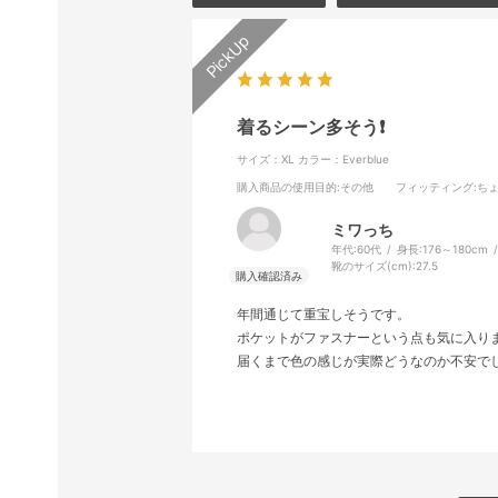
着るシーン多そう❗️
サイズ：XL
カラー：Everblue
購入商品の使用目的
:その他
フィッティング
:ち
ミワっち
年代:
60代
身長:
176～180cm
靴のサイズ(cm):
27.5
年間通じて重宝しそうです。
ポケットがファスナーという点も気に入り
届くまで色の感じが実際どうなのか不安で