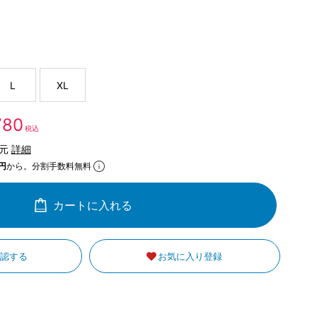
L
XL
,780
税込
還元
詳細
円
から。分割手数料無料
カートに入れる
確認する
お気に入り登録