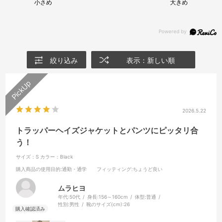
小さめ
大きめ
絞り込み
表示：新しい順
2026.5.22
トラッパーヘイズジャケットとパンツにピッタリ合
う！
サイズ：S
カラー：Black
購入商品の使用目的
:通勤・通学
フィッティング
:ちょうど良い
ムラヒヨ
年代:
50代
身長:
156～160cm
体型:
普通
性別:
男性
靴のサイズ(cm):
26