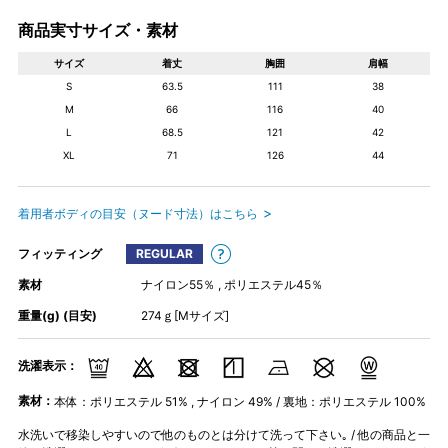
商品実寸サイズ・素材
サイズ
着丈
胸囲
肩幅
S
63.5
111
38
M
66
116
40
L
68.5
121
42
XL
71
126
44
着用者ボディの目安（ヌード寸法）はこちら
フィッティング
REGULAR
素材
ナイロン55％ , ポリエステル45％
重量(g) (目安)
274ｇ[Mサイズ]
洗濯表示：
素材：
本体：ポリエステル 51% , ナイロン 49% / 裏地：ポリエステル 100%
水洗いで移染しやすいので他のものとは分けて洗って下さい｡ / 他の商品と一