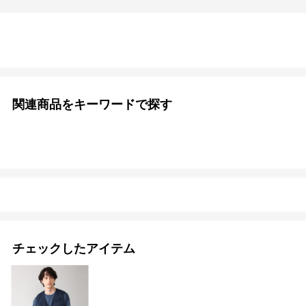
この症状は、私が店頭で試着したもののほか、正規オンライン通販、
大手通販サイトから取り寄せた4着全てに発生しており、スナップボタ
ンをほんの数ミリでも左側にオフセットすべきだろう。無理に開閉し
ていれば、いずれジッパーが壊れる。
そんな訳で、私の購入した1着は、即刻リペアサービス行きである。
商品のクオリティは高く、価格相応の価値は十分にあるのだが、そこ
が唯一の難点である。
関連商品をキーワードで探す
チェックしたアイテム