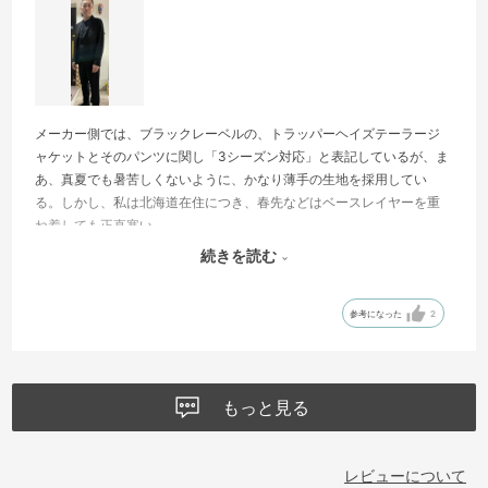
メーカー側では、ブラックレーベルの、トラッパーヘイズテーラージ
ャケットとそのパンツに関し「3シーズン対応」と表記しているが、ま
あ、真夏でも暑苦しくないように、かなり薄手の生地を採用してい
る。しかし、私は北海道在住につき、春先などはベースレイヤーを重
ね着しても正直寒い。
その点ではこのヴェストはある意味必要不可欠だし、ヴェストを重ね
続きを読む
着すると、よりフォーマル感が高まり、ちょっと高級な飲食店にも十
分対応できると思う。
参考になった
2
素材は光沢感がありしっかりとした作りで、トラッパーヘイズのライ
ンとカラーマッチングも良いので、「むしろ買っておくべき」アイテ
ムだと言える。
ボケットに関しては、ビジネスユースを考慮してか、開閉に無用な音
もっと見る
を発するベロクロと、ファスナーが併用されているのも評価できる。
ただし、難点もある。それは左側ポケットの縦型ジッパーが、センタ
ーストラップのスナップボタン台座と余りにも近接し過ぎており、ジ
レビューについて
ッパーのスライダーがしばしば引っかかりを起こすのだ。