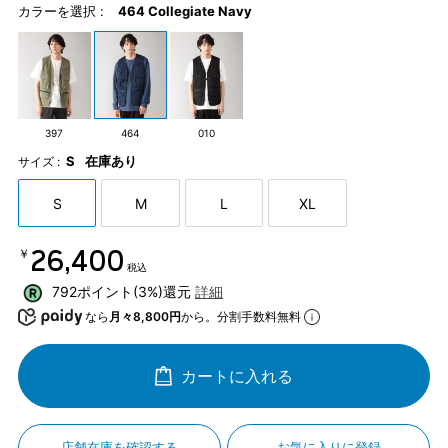
カラーを選択 :
464 Collegiate Navy
397
464
010
S
在庫あり
サイズ :
S
M
L
XL
￥26,400
税込
792ポイント(3%)還元
詳細
なら
月々8,800円
から。分割手数料無料
カートに入れる
店舗在庫を確認する
お気に入りに登録