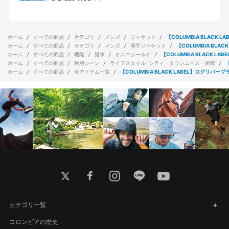
ホーム
すべての商品
カテゴリ
メンズ
ジャケット
【COLUMBIA BLACK
ホーム
すべての商品
カテゴリ
メンズ
薄手ジャケット
【COLUMBIA BLA
ホーム
すべての商品
機能
撥水
オムニシールド
【COLUMBIA BLACK L
ホーム
すべての商品
利用シーン
ライフスタイル│シティ・タウンユース・街着
ホーム
すべての商品
全アイテム一覧
【COLUMBIA BLACK LABEL】ログリバー
twitter
facebook
instagram
line
youtube
カテゴリ一覧
コロンビアの歴史