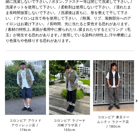
緒に洗濯しないで下さい｡ / ボタン､ファスナー等は閉じて洗濯して下さい｡ /
洗濯ネットを使用して下さい。 / 柔軟剤は使用しないで下さい。 / 濡れたま
ま長時間放置しないで下さい。 / 洗濯後は直ちに、形を整えて干して下さ
い。 / アイロンは当て布を使用して下さい。 / 附属、リブ、装飾部分へのア
イロンはお避け下さい。 / 長時間、光に当たると変色する恐れがあります。
/ 素材の特性上､表面が着用中に擦られたり､揉まれたりするとピリング（毛
玉）が発生する恐れがあります｡ / 使用している染料の特性上､汗や摩擦によ
り色落ちや色移りする恐れがあります｡
コロンビア 東京ドー
コロンビア アウトド
コロンビア ラゾーナ
ムシティ ラクーア店
アヴィレッジ店
川崎プラザ店
180cm
174cm
155cm