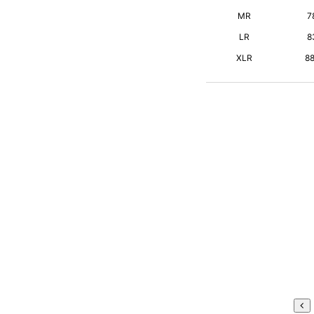
MR
7
LR
8
XLR
8