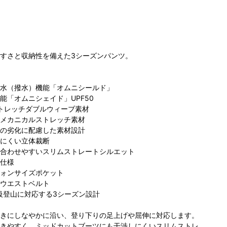
すさと収納性を備えた3シーズンパンツ。
水（撥水）機能「オムニシールド」
コ
能「オムニシェイド」UPF50
コロンビア らら
コロンビア 名古
ビア らら
ン
ェイストレッチダブルウィーブ素材
ぽーと磐田店
屋ファッション
と磐田店
メカニカルストレッチ素材
ワン店
の劣化に配慮した素材設計
にくい立体裁断
合わせやすいスリムストレートシルエット
仕様
ォンサイズポケット
ウエストベルト
m級登山に対応する3シーズン設計
が足の動きにしなやかに沿い、登り下りの足上げや屈伸に対応します。
きやすく、ミッドカットブーツにも干渉しにくいスリムストレ