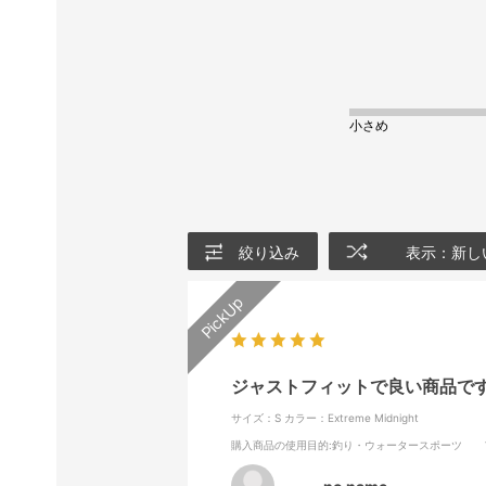
小さめ
絞り込み
表示：新し
ジャストフィットで良い商品で
サイズ：S
カラー：Extreme Midnight
購入商品の使用目的
:釣り・ウォータースポーツ