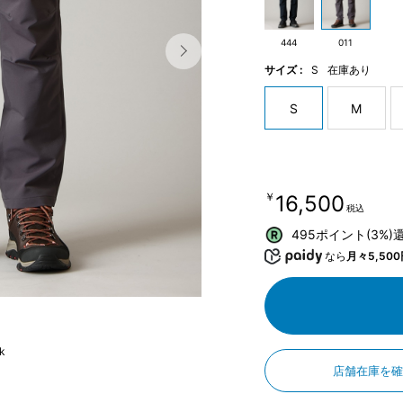
444
011
サイズ :
S
在庫あり
S
M
￥16,500
税込
495ポイント(3%)
なら
月々5,500
k
店舗在庫を