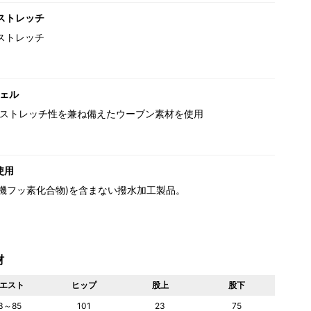
ストレッチ
ストレッチ
ェル
ストレッチ性を兼ね備えたウーブン素材を使用
使用
(有機フッ素化合物)を含まない撥水加工製品。
材
エスト
ヒップ
股上
股下
3～85
101
23
75