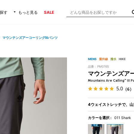
探す
もっと見る
SALE
マウンテンズアーコーリングⅢパンツ
MENS
紫外線
撥水
HIKE
品番 :
PM0765
マウンテンズア
Mountains Are Calling™ III P
5.0
（6）
4ウェイストレッチで、山
カラーを選択 :
011 Shark