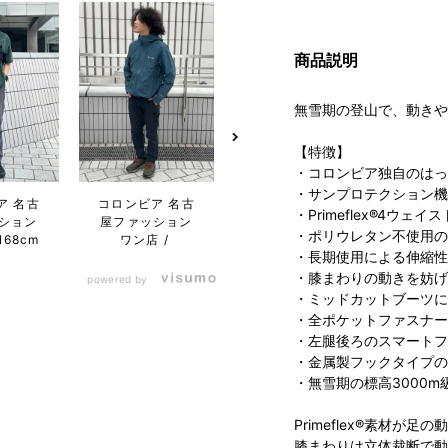
商品説明
無雪期の登山で、動きや
【特徴】
・コロンビア独自のはっ
・サンプロテクション機
ア 名古
コロンビア 名古
コロンビア S-
コロン
・Primeflex®4ウ
ション
屋ファッション
PAL仙台店
ぽー
・ポリウレタン不使用の
168cm
ワン店
・長期使用による伸縮性
・膝まわりの動きを妨げ
powered by
・ミッドカットブーツに
・全ポケットファスナー
・左腿後ろのスマートフ
・金属製フックタイプの
・無雪期の標高3000
Primeflex®素材
膝まわりは立体裁断で動