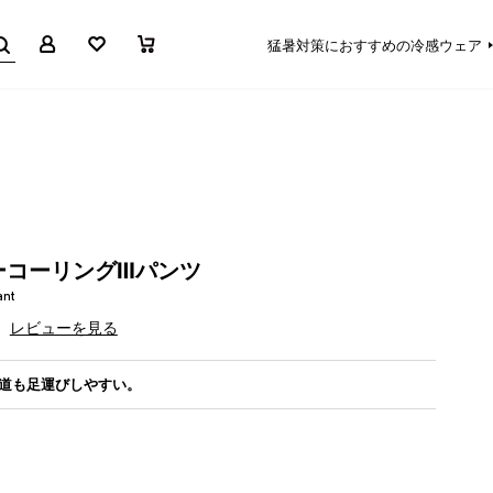
マイページ
お気に入り
買い物かご
猛暑対策におすすめの冷感ウェア
ーコーリングⅢパンツ
ant
レビューを見る
道も足運びしやすい。