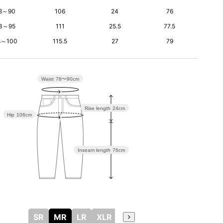
8～90
106
24
76
3～95
111
25.5
77.5
8～100
115.5
27
79
Waist
78〜90cm
Rise length
24cm
Hip
106cm
Inseam length
76cm
SR
MR
LR
XLR