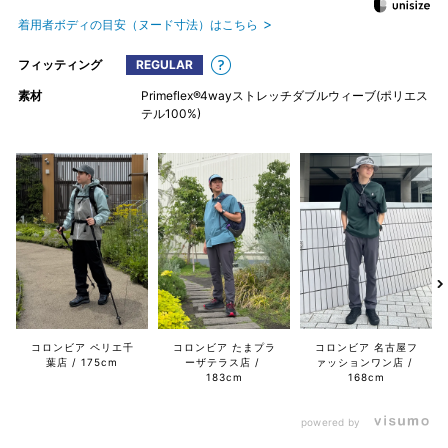
着用者ボディの目安（ヌード寸法）はこちら
フィッティング
REGULAR
素材
Primeflex®4wayストレッチダブルウィーブ(ポリエス
テル100%)
コロンビア ペリエ千
コロンビア たまプラ
コロンビア 名古屋フ
葉店
175cm
ーザテラス店
ァッションワン店
183cm
168cm
powered by