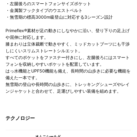
・左腿後ろのスマートフォンサイズポケット
・金属製フックタイプのウエストベルト
・無雪期の標高3000m級登山に対応する3シーズン設計
Primeflex®素材が足の動きにしなやかに沿い、登り下りの足上げ
や屈伸に対応します。
膝まわりは立体裁断で動きやすく、ミッドカットブーツにも干渉
しにくいスリムストレートシルエット。
すべてのポケットをファスナー付きにし、左腿後ろにはスマート
フォンを収納しやすいポケットを配置しています。
はっ水機能とUPF50機能も備え、長時間の山歩きに必要な機能を
備えた一本です。
無雪期の登山や長時間の山歩きに、トレッキングシューズやレイ
ンジャケットと合わせて、足運びしやすい装備を組めます。
テクノロジー
オムニシールド