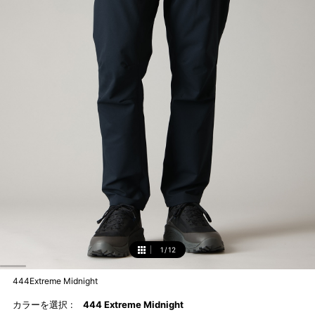
1
/
12
1
444Extreme Midnight
カラーを選択 :
444 Extreme Midnight