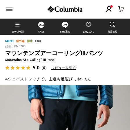
カテゴリ別
SALE
LINE通知
お気に入り
商品検索
MENS
紫外線
撥水
HIKE
品番 :
PM0765
マウンテンズアーコーリングⅢパンツ
Mountains Are Calling™ III Pant
5.0
（6）
レビューを見る
4ウェイストレッチで、山道も足運びしやすい。