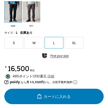
444
011
L
在庫あり
サイズ :
S
M
L
XL
Find your size
￥16,500
税込
495ポイント(3%)還元
詳細
なら
月々5,500円
から。分割手数料無料
カートに入れる