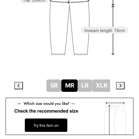
Hip
106cm
Inseam length
76cm
SR
MR
LR
XLR
Check the recommended size
Try this item on