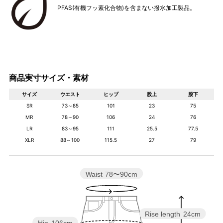
PFAS(有機フッ素化合物)を含まない撥水加工製品。
商品実寸サイズ・素材
サイズ
ウエスト
ヒップ
股上
股下
SR
73～85
101
23
75
MR
78～90
106
24
76
LR
83～95
111
25.5
77.5
XLR
88～100
115.5
27
79
Waist
78〜90cm
Rise length
24cm