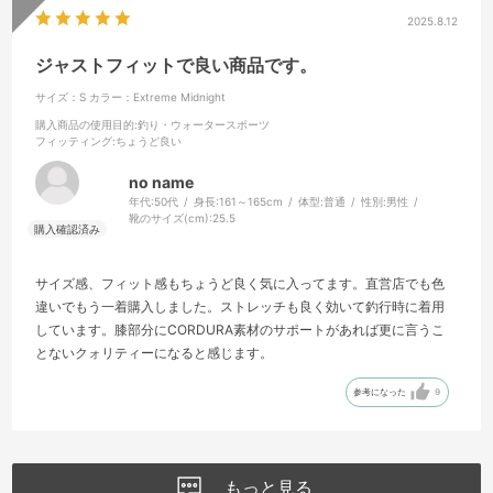
2025.8.12
ジャストフィットで良い商品です。
サイズ：S
カラー：Extreme Midnight
購入商品の使用目的
:釣り・ウォータースポーツ
フィッティング
:ちょうど良い
no name
年代:
50代
身長:
161～165cm
体型:
普通
性別:
男性
靴のサイズ(cm):
25.5
サイズ感、フィット感もちょうど良く気に入ってます。直営店でも色
違いでもう一着購入しました。ストレッチも良く効いて釣行時に着用
しています。膝部分にCORDURA素材のサポートがあれば更に言うこ
とないクォリティーになると感じます。
参考になった
9
もっと見る