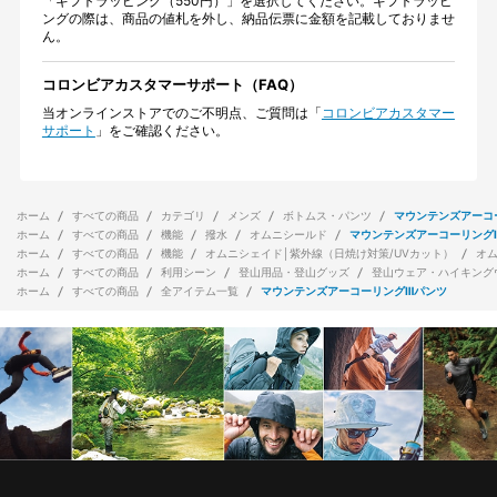
「ギフトラッピング（550円）」を選択してください。ギフトラッピ
ングの際は、商品の値札を外し、納品伝票に金額を記載しておりませ
ん。
コロンビアカスタマーサポート（FAQ）
当オンラインストアでのご不明点、ご質問は「
コロンビアカスタマー
サポート
」をご確認ください。
ホーム
すべての商品
カテゴリ
メンズ
ボトムス・パンツ
マウンテンズアーコ
ホーム
すべての商品
機能
撥水
オムニシールド
マウンテンズアーコーリング
ホーム
すべての商品
機能
オムニシェイド│紫外線（日焼け対策/UVカット）
オ
ホーム
すべての商品
利用シーン
登山用品・登山グッズ
登山ウェア・ハイキング
ホーム
すべての商品
全アイテム一覧
マウンテンズアーコーリングⅢパンツ